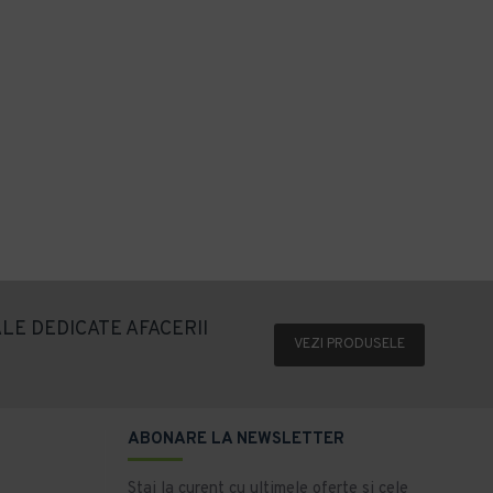
-20 %
Carucior curatenie 35L Limpio
Carucior Vermop tip Aquva 1x17L
759,50 lei
+ TVA
PRP
568,75 lei
455,00 lei
+ TVA
919,00 lei
TVA inclus
550,55 lei
TVA inclus
Adaugă în Coş
Adaugă în Coş
LE DEDICATE AFACERII
VEZI PRODUSELE
ABONARE LA NEWSLETTER
Stai la curent cu ultimele oferte si cele