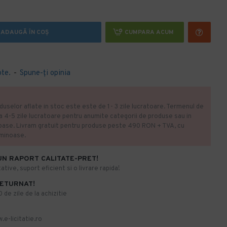
ADAUGĂ ÎN COŞ
CUMPARA ACUM
ote.
-
Spune-ţi opinia
duselor aflate in stoc este este de 1- 3 zile lucratoare. Termenul de
la 4-5 zile lucratoare pentru anumite categorii de produse sau in
oase. Livram gratuit pentru produse peste 490 RON + TVA, cu
uminoase.
UN RAPORT CALITATE-PRET!
ative, suport eficient si o livrare rapida!
RETURNAT!
de zile de la achizitie
.e-licitatie.ro