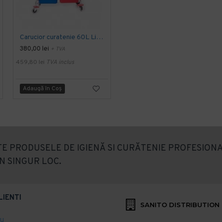
-21 %
Carucior curatenie 60L Limpio
Carucior curatenie din plastic 36 L Limpio
380,00 lei
+ TVA
PRP
380,00 lei
301,00 lei
+ TVA
459,80 lei
TVA inclus
364,21 lei
TVA inclus
Adaugă în Coş
Adaugă în Coş
E PRODUSELE DE IGIENĂ SI CURĂTENIE PROFESIONA
N SINGUR LOC.
LIENTI
SANITO DISTRIBUTION
eu