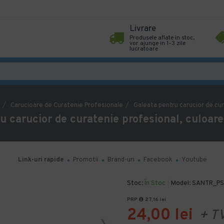
Livrare
Produsele aflate in stoc,
vor ajunge in 1-3 zile
lucratoare
Carucioare de Curatenie Profesionale
Galeata pentru carucior de cur
u carucior de curatenie profesional, culoare
Link-uri rapide
Promotii
Brand-uri
Facebook
Youtube
Stoc:
În Stoc
Model:
SANTR_PS
PRP
27,16 lei
24,00 lei
+ T