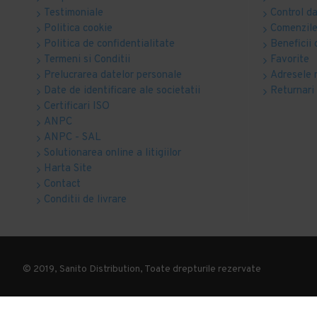
Testimoniale
Control d
Politica cookie
Comenzile
Politica de confidentialitate
Beneficii 
Termeni si Conditii
Favorite
Prelucrarea datelor personale
Adresele 
Date de identificare ale societatii
Returnari
Certificari ISO
ANPC
ANPC - SAL
Solutionarea online a litigiilor
Harta Site
Contact
Conditii de livrare
© 2019, Sanito Distribution, Toate drepturile rezervate