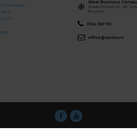
West Business Campu
ate personale
Strada Preciziei, Nr, 3W, Sect
Bucuresti
 mele
clienti
0314 100 110
mele
office@sanito.ro