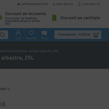
OFFICE@SANITO.RO
0314 100 110
0740 230 170
Discount de recurenta
Discount pe cantitate
Discounturi de fidelitate,
disponibile direct in contul
tau!
0 produs(e) - 0,00 lei
Cont
Favorite
Blog
atenie profesional, culoare albastra, 25L
 albastra, 25L
G811-2
VA