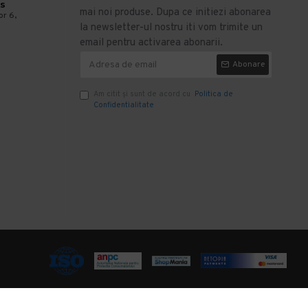
s
mai noi produse. Dupa ce initiezi abonarea
or 6,
la newsletter-ul nostru iti vom trimite un
email pentru activarea abonarii.
Abonare
Am citit şi sunt de acord cu
Politica de
Confidentialitate