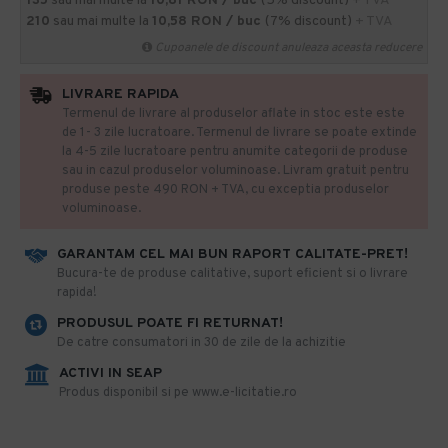
135
sau mai multe la
10,81 RON / buc
(5% discount)
+ TVA
210
sau mai multe la
10,58 RON / buc
(7% discount)
+ TVA
Cupoanele de discount anuleaza aceasta reducere
LIVRARE RAPIDA
Termenul de livrare al produselor aflate in stoc este este
de 1- 3 zile lucratoare. Termenul de livrare se poate extinde
la 4-5 zile lucratoare pentru anumite categorii de produse
sau in cazul produselor voluminoase. Livram gratuit pentru
produse peste 490 RON + TVA, cu exceptia produselor
voluminoase.
GARANTAM CEL MAI BUN RAPORT CALITATE-PRET!
​Bucura-te de produse calitative, suport eficient si o livrare
rapida!
PRODUSUL POATE FI RETURNAT!
De catre consumatori in 30 de zile de la achizitie
ACTIVI IN SEAP
Produs disponibil si pe www.e-licitatie.ro