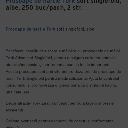
Prosoape de hartie
Tork
soft singlefold,
albe, 250 buc/pach, 2 str.
Prosoape de hartie
Tork
soft singlefold, albe
Satisfaceți nevoile de uscare a mâinilor cu prosoapele de mâini
Tork
Advanced Singlefold, pentru a asigura calitatea potrivită
atunci când costul și performanța sunt la fel de importante.
Aceste prosoape sunt potrivite pentru dozatorul de prosoape de
mâini
Tork
Singlefold pentru medii solicitante. Ajută la controlul
consumului și promovează o igienă bună cu distribuire fiabilă,
una câte una.
Decor atractiv
Tork
Leaf: conceput pentru a face o impresie
excelentă
Calitate avansată pentru economii de costuri și performanță
ridicată