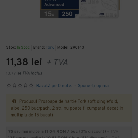
Stoc:
În Stoc
Brand:
Tork
Model:
290143
11,38 lei
+ TVA
13,77 lei
TVA inclus
Bazată pe 0 note.
-
Spune-ţi opinia
Produsul Prosoape de hartie Tork soft singlefold,
albe, 250 buc/pach, 2 str. nu poate fi cumparat decat in
multiplu de 15 bucati
75
sau mai multe la
11,04 RON / buc
(3% discount)
+ TVA