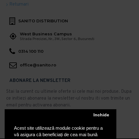
Returnari
SANITO DISTRIBUTION
West Business Campus
Strada Preciziei, Nr, 3W, Sector 6, Bucuresti
0314 100 110
office@sanito.ro
ABONARE LA NEWSLETTER
Stai la curent cu ultimele oferte si cele mai noi produse. Dupa
ce initiezi abonarea la newsletter-ul nostru iti vom trimite un
email pentru activarea abonarii.
Abonare
Inchide
Acest site utilizează module cookie pentru a
Am citit şi sunt de acord cu
Politica de Confidentialitate
vă asigura că beneficiați de cea mai bună