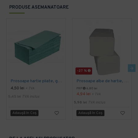
PRODUSE ASEMANATOARE
-27 %
Prosoape hartie pliate, gofrate, verzi, 25 x 23 cm, V fold, 1 strat, AQAS, 250 buc/pachet
Prosoape albe de hartie, pliate V fold, 25 x 23 cm, in 2 straturi, 160 buc/pachet, 20 pac/bax, AQAS
4,50 lei
+ TVA
PRP
6,80 lei
4,94 lei
+ TVA
5,45 lei
TVA inclus
5,98 lei
TVA inclus
Adaugă în Coş
Adaugă în Coş