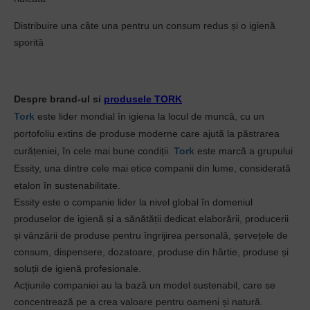
Distribuire una câte una pentru un consum redus și o igienă
sporită
Despre brand-ul si
produsele TORK
Tork
este lider mondial în igiena la locul de muncă, cu un
portofoliu extins de produse moderne care ajută la păstrarea
curățeniei, în cele mai bune condiții.
Tork
este marcă a grupului
Essity, una dintre cele mai etice companii din lume, considerată
etalon în sustenabilitate.
Essity este o companie lider la nivel global în domeniul
produselor de igienă și a sănătății dedicat elaborării, producerii
și vânzării de produse pentru îngrijirea personală, șervețele de
consum, dispensere, dozatoare, produse din hârtie, produse și
soluții de igienă profesionale.
Acțiunile companiei au la bază un model sustenabil, care se
concentrează pe a crea valoare pentru oameni și natură.