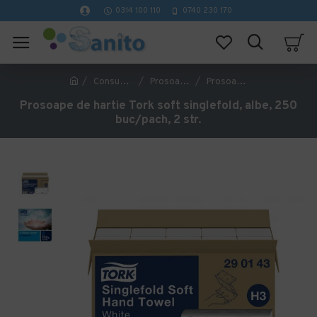
0314 100 110
0740 230 170
Consumabile hartie
Prosoape de hartie pliate
Prosoape de hartie Tork soft singlefold, albe, 250 buc/pach, 2 str.
Prosoape de hartie Tork soft singlefold, albe, 250
buc/pach, 2 str.