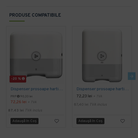
PRODUSE COMPATIBILE
-20 %
Dispenser prosoape hartie mini Tork, V Fold, alb, capacitate 300 servetele
Dispenser prosoape hartie mare Tork, alb, V Fold, capacitate 500 servetele
72,23 lei
+ TVA
PRP
90,33 lei
72,26 lei
+ TVA
87,40 lei
TVA inclus
87,43 lei
TVA inclus
Adaugă în Coş
Adaugă în Coş