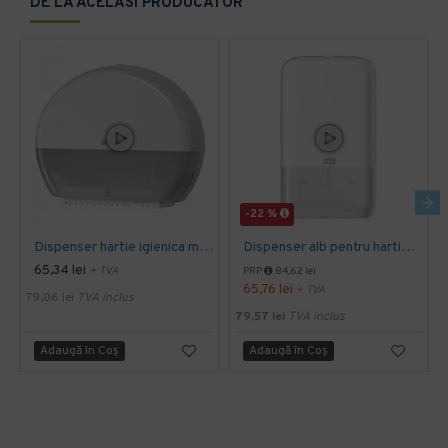
DE LA ACELASI PRODUCATOR
-22 %
Dispenser hartie igienica mini Jumbo Tork alb
Dispenser alb pentru hartie igienica pliata, bulk, Tork
65,34 lei
+ TVA
PRP
84,62 lei
65,76 lei
+ TVA
79,06 lei
TVA inclus
79,57 lei
TVA inclus
Adaugă în Coş
Adaugă în Coş