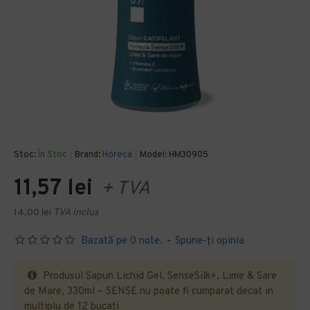
Stoc:
În Stoc
Brand:
Horeca
Model:
HM30905
11,57 lei
+ TVA
14,00 lei
TVA inclus
Bazată pe 0 note.
-
Spune-ţi opinia
Produsul Sapun Lichid Gel, SenseSilk+, Lime & Sare
de Mare, 330ml – SENSE nu poate fi cumparat decat in
multiplu de 12 bucati