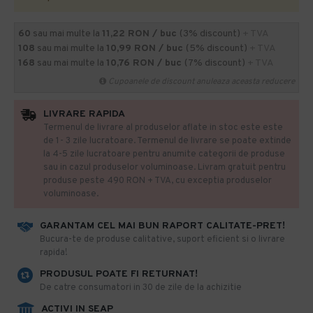
60
sau mai multe la
11,22 RON / buc
(3% discount)
+ TVA
108
sau mai multe la
10,99 RON / buc
(5% discount)
+ TVA
168
sau mai multe la
10,76 RON / buc
(7% discount)
+ TVA
Cupoanele de discount anuleaza aceasta reducere
LIVRARE RAPIDA
Termenul de livrare al produselor aflate in stoc este este
de 1- 3 zile lucratoare. Termenul de livrare se poate extinde
la 4-5 zile lucratoare pentru anumite categorii de produse
sau in cazul produselor voluminoase. Livram gratuit pentru
produse peste 490 RON + TVA, cu exceptia produselor
voluminoase.
GARANTAM CEL MAI BUN RAPORT CALITATE-PRET!
​Bucura-te de produse calitative, suport eficient si o livrare
rapida!
PRODUSUL POATE FI RETURNAT!
De catre consumatori in 30 de zile de la achizitie
ACTIVI IN SEAP