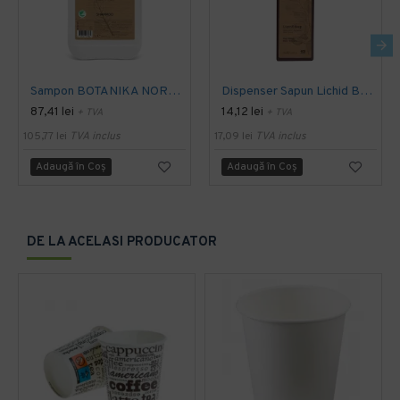
Sampon BOTANIKA NORDIC SWAN 5L -ECOLABEL -Nordic Argan
Dispenser Sapun Lichid Botanika 300ml
87,41 lei
14,12 lei
+ TVA
+ TVA
105,77 lei
TVA inclus
17,09 lei
TVA inclus
Adaugă în Coş
Adaugă în Coş
DE LA ACELASI PRODUCATOR