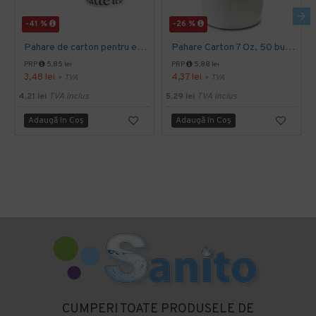
-41 %
-26 %
Pahare de carton pentru espresso, 4 Oz, 50 buc/set
Pahare Carton 7 Oz, 50 buc/set
PRP
5,85 lei
PRP
5,88 lei
3,48 lei
4,37 lei
+ TVA
+ TVA
4,21 lei
TVA inclus
5,29 lei
TVA inclus
Adaugă în Coş
Adaugă în Coş
CUMPERI TOATE PRODUSELE DE