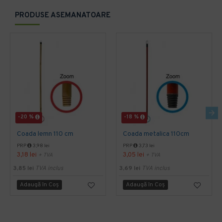
PRODUSE ASEMANATOARE
-20 %
-18 %
Coada lemn 110 cm
Coada metalica 110cm
PRP
3,98 lei
PRP
3,73 lei
3,18 lei
3,05 lei
+ TVA
+ TVA
3,85 lei
TVA inclus
3,69 lei
TVA inclus
Adaugă în Coş
Adaugă în Coş