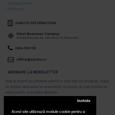
Adresele mele
Returnari
SANITO DISTRIBUTION
West Business Campus
Strada Preciziei, Nr, 3W, Sector 6, Bucuresti
0314 100 110
office@sanito.ro
ABONARE LA NEWSLETTER
Stai la curent cu ultimele oferte si cele mai noi produse. Dupa
ce initiezi abonarea la newsletter-ul nostru iti vom trimite un
email pentru activarea abonarii.
Abonare
Inchide
Acest site utilizează module cookie pentru a
Am citit şi sunt de acord cu
Politica de Confidentialitate