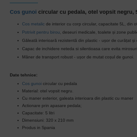
Cos gunoi
circ
ular cu pedala, otel vopsit negru, 
Cos metalic
de interior cu corp circular, capacitate 5L, din o
Potrivit pentru birou
, deseuri medicale, toalete și zone publi
Găleată interioară rezistentă din plastic - ușor de curățat ș
Capac de inchidere neteda si silentioasa care evita mirosur
Mâner de transport robust - ușor de mutat coșul de gunoi.
Date tehnice:
Cos gunoi
circular cu pedala
Material: otel vopsit negru.
Cu maner exterior, galeata interioara din plastic cu maner
Actionare prin apasare pedala;
Capacitate: 5 litri
Dimensiuni: 320 x 210 mm
Produs in Spania