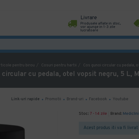
Livrare
Produsele aflate in stoc,
vor ajunge in 1-3 zile
lucratoare
ticole pentru birou
Cosuri pentru hartii
Cos gunoi circular cu pedala, o
 circular cu pedala, otel vopsit negru, 5 L, M
Link-uri rapide
Promotii
Brand-uri
Facebook
Youtube
Stoc:
7 - 14 zile
Brand:
Mediclin
Acest produs iti va fi livrat 