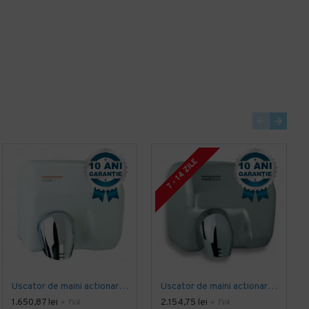
PRP
214,09 lei
PRP
447,90 lei
194,62 lei
407,19 lei
+ TVA
+ TVA
235,49 lei
TVA inclus
492,70 lei
TVA inclus
Adaugă în Coş
Adaugă în Coş
7 - 14 ZILE
Uscator de maini actionare cu senzor, SANIFLOW Mediclinics, alb
Uscator de maini actionare cu senzor, SANIFLOW Mediclinics, din inox satinat
1.650,87 lei
2.154,75 lei
+ TVA
+ TVA