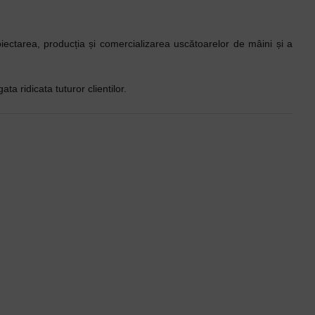
iectarea, producția și comercializarea uscătoarelor de mâini și a
a ridicata tuturor clientilor.
2 - 3 SAPTAMANI
7 - 14 ZILE
-9 %
-9 %
Cos gunoi circular cu pedala, otel vopsit alb, 5 L, Mediclinics
Cos de gunoi cu pedala, inox, 20L, Mediclinics