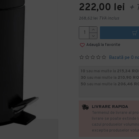
222,00 lei
+ 
268,62 lei
TVA inclus
Adaugă la favorite
Bazată pe 0 n
10
sau mai multe la
215,34 RO
30
sau mai multe la
210,90 R
50
sau mai multe la
206,46 R
LIVRARE RAPIDA
Termenul de livrare al pro
livrare se poate extinde 
cazul produselor volumin
exceptia produselor vol