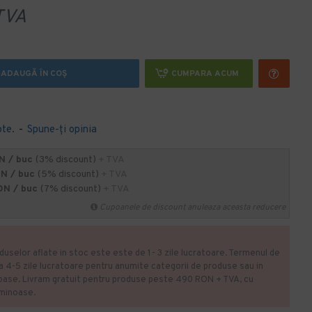
TVA
ADAUGĂ ÎN COŞ
CUMPARA ACUM
ote.
-
Spune-ţi opinia
N / buc
(3% discount)
+ TVA
ON / buc
(5% discount)
+ TVA
ON / buc
(7% discount)
+ TVA
Cupoanele de discount anuleaza aceasta reducere
duselor aflate in stoc este este de 1- 3 zile lucratoare. Termenul de
la 4-5 zile lucratoare pentru anumite categorii de produse sau in
oase. Livram gratuit pentru produse peste 490 RON + TVA, cu
uminoase.