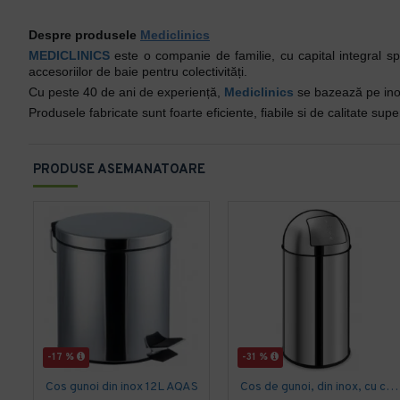
Despre produsele
Mediclinics
MEDICLINICS
este o companie de familie, cu capital integral sp
accesoriilor de baie pentru colectivități.
Cu peste 40 de ani de experiență,
Mediclinics
se bazează pe inova
Produsele fabricate sunt foarte eficiente, fiabile si de calitate su
PRODUSE ASEMANATOARE
-17 %
-31 %
Cos gunoi din inox 12L AQAS
Cos de gunoi, din inox, cu capac batant, Limpio, 50L