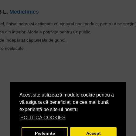
5 L,
Mediclinics
tel, finisaj negru si actionate cu ajutorul unei pedale, pentru a se sprijin
ce din interior.
Modele potrivite pentru uz public.
i de îndepărtat căptușeala de gunoi.
ile neplacute.
Acest site utilizează module cookie pentru a
vă asigura că beneficiați de cea mai bună
experiență pe site-ul nostru
POLITICA COOKIES
Preferinte
Accept