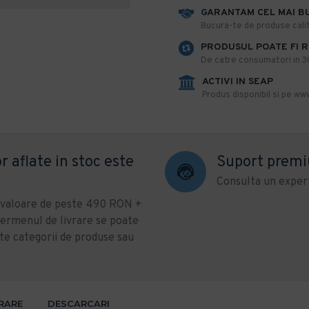
GARANTAM CEL MAI B
​Bucura-te de produse calit
PRODUSUL POATE FI 
De catre consumatori in 30 
ACTIVI IN SEAP
Produs disponibil si pe www
r aflate in stoc este
Suport prem
Consulta un expert
u valoare de peste 490 RON +
ermenul de livrare se poate
te categorii de produse sau
VRARE
DESCARCARI