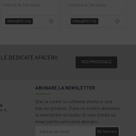
1.997,55 lei
TVA inclus
2.607,25 lei
TVA inclus
1
Adaugă în Coş
Adaugă în Coş
LE DEDICATE AFACERII
VEZI PRODUSELE
ABONARE LA NEWSLETTER
Stai la curent cu ultimele oferte si cele
s
mai noi produse. Dupa ce initiezi abonarea
or 6,
la newsletter-ul nostru iti vom trimite un
email pentru activarea abonarii.
Abonare