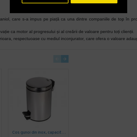
aniol, care s-a impus pe piață ca una dintre companiile de top în pro
ție ca motor al progresului și al creării de valoare pentru toți clienții.
perioara, respectuoase cu mediul inconjurator, care ofera o valoare adaugat
Cos gunoi din inox, capacitate 30 l
Cos gunoi din inox, capacitate 40L