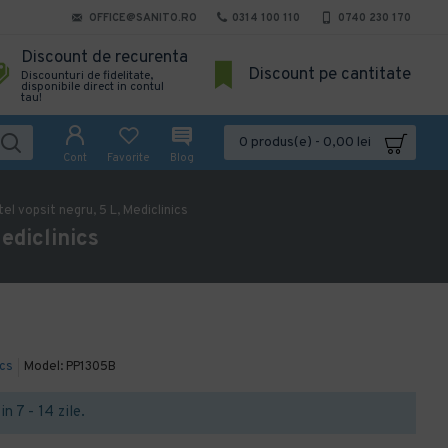
OFFICE@SANITO.RO
0314 100 110
0740 230 170
Discount de recurenta
Discount pe cantitate
Discounturi de fidelitate,
disponibile direct in contul
tau!
0 produs(e) - 0,00 lei
Cont
Favorite
Blog
tel vopsit negru, 5 L, Mediclinics
ediclinics
ics
Model:
PP1305B
in 7 - 14 zile.