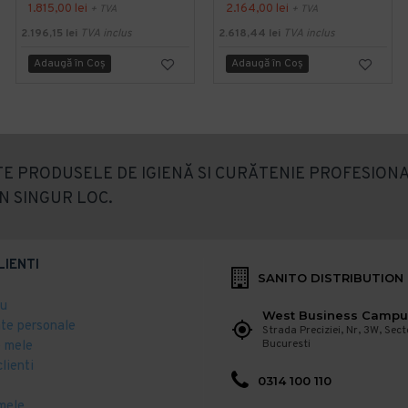
1.815,00 lei
2.164,00 lei
+ TVA
+ TVA
2.196,15 lei
TVA inclus
2.618,44 lei
TVA inclus
Adaugă în Coş
Adaugă în Coş
E PRODUSELE DE IGIENĂ SI CURĂTENIE PROFESIONA
N SINGUR LOC.
LIENTI
SANITO DISTRIBUTION
eu
West Business Campu
ate personale
Strada Preciziei, Nr, 3W, Sect
Bucuresti
 mele
clienti
0314 100 110
mele