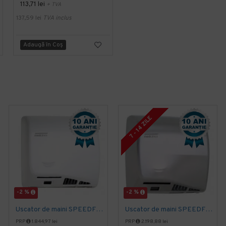
113,71 lei
150,81 lei
+ TVA
+ TVA
137,59 lei
TVA inclus
182,48 lei
TVA inclus
Adaugă în Coş
Adaugă în Coş
7 - 14 ZILE
-2 %
-2 %
Uscator de maini SPEEDFLOW, gama ECO, actionare cu senzor, Mediclinics
Uscator de maini SPEEDFLOW, actionare cu senzor, Mediclinics
PRP
1.844,97 lei
PRP
2.198,88 lei