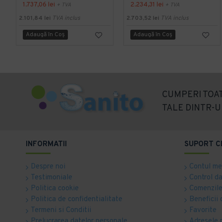
1.737,06 lei
2.234,31 lei
+ TVA
+ TVA
2.101,84 lei
TVA inclus
2.703,52 lei
TVA inclus
Adaugă în Coş
Adaugă în Coş
CUMPERI TOAT
TALE DINTR-U
INFORMATII
SUPORT C
Despre noi
Contul m
Testimoniale
Control d
Politica cookie
Comenzile
Politica de confidentialitate
Beneficii 
Termeni si Conditii
Favorite
Prelucrarea datelor personale
Adresele 