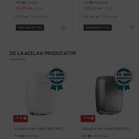
PRP
77,20 lei
PRP
403,20 lei
64,05 lei
278,00 lei
+ TVA
+ TVA
77,50 lei
TVA inclus
336,38 lei
TVA inclus
Adaugă în Coş
Adaugă în Coş
DE LA ACELASI PRODUCATOR
-9 %
-9 %
Uscator de maini MACHFLOW, gama Eco, actionare cu senzor, Mediclinics
Uscator de maini MACHFLOW, actionare cu senzor, gama ECO, Mediclinics
PRP
1.910,77 lei
PRP
2.457,74 lei