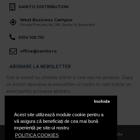
SANITO DISTRIBUTION
West Business Campus
Strada Preciziei, Nr, 3W, Sector 6, Bucuresti
0314 100 110
office@sanito.ro
ABONARE LA NEWSLETTER
Stai la curent cu ultimele oferte si cele mai noi produse. Dupa
ce initiezi abonarea la newsletter-ul nostru iti vom trimite un
email pentru activarea abonarii.
Abonare
Inchide
Acest site utilizează module cookie pentru a
Am citit şi sunt de acord cu
Politica de Confidentialitate
vă asigura că beneficiați de cea mai bună
experiență pe site-ul nostru
© 2019, Sanito Distribution, Toate drepturile rezervate
POLITICA COOKIES