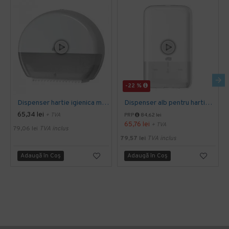
-22 %
Dispenser hartie igienica mini Jumbo Tork alb
Dispenser alb pentru hartie igienica pliata, bulk, Tork
65,34 lei
+ TVA
PRP
84,62 lei
65,76 lei
+ TVA
79,06 lei
TVA inclus
79,57 lei
TVA inclus
Adaugă în Coş
Adaugă în Coş