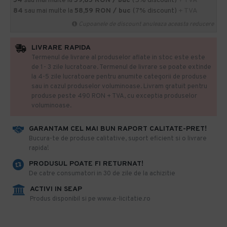
54
sau mai multe la
59,85 RON / buc
(5% discount)
+ TVA
84
sau mai multe la
58,59 RON / buc
(7% discount)
+ TVA
Cupoanele de discount anuleaza aceasta reducere
LIVRARE RAPIDA
Termenul de livrare al produselor aflate in stoc este este
de 1- 3 zile lucratoare. Termenul de livrare se poate extinde
la 4-5 zile lucratoare pentru anumite categorii de produse
sau in cazul produselor voluminoase. Livram gratuit pentru
produse peste 490 RON + TVA, cu exceptia produselor
voluminoase.
GARANTAM CEL MAI BUN RAPORT CALITATE-PRET!
​Bucura-te de produse calitative, suport eficient si o livrare
rapida!
PRODUSUL POATE FI RETURNAT!
De catre consumatori in 30 de zile de la achizitie
ACTIVI IN SEAP
Produs disponibil si pe www.e-licitatie.ro