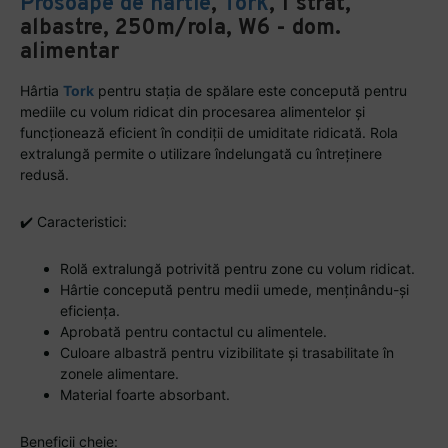
Prosoape de hartie
,
Tork
, 1 strat,
albastre, 250m/rola, W6 - dom.
alimentar
Hârtia
Tork
pentru stația de spălare este concepută pentru
mediile cu volum ridicat din procesarea alimentelor și
funcționează eficient în condiții de umiditate ridicată. Rola
extralungă permite o utilizare îndelungată cu întreținere
redusă.
✔️ Caracteristici:
Rolă extralungă potrivită pentru zone cu volum ridicat.
Hârtie concepută pentru medii umede, menținându-și
eficiența.
Aprobată pentru contactul cu alimentele.
Culoare albastră pentru vizibilitate și trasabilitate în
zonele alimentare.
Material foarte absorbant.
Beneficii cheie: