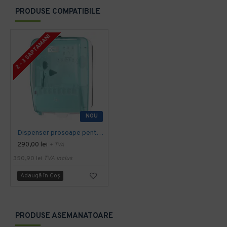
PRODUSE COMPATIBILE
2 - 3 SAPTAMANI
NOU
Dispenser prosoape pentru mâini, Tork, Wash Station, pentru spațiu de spălare, W6
290,00 lei
+ TVA
350,90 lei
TVA inclus
Adaugă în Coş
PRODUSE ASEMANATOARE