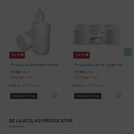
-16 %
-24 %
Prosop cu derulare centrala 2 pliuri 100 m, portionata, alb, celuloza 100%, AQAS
Prosoape hartie Lucart midi derulare centrala 2 pliuri celuloza, portionate, 100m
PRP
11,78 lei
PRP
15,21 lei
9,90 lei
11,50 lei
+ TVA
+ TVA
11,98 lei
TVA inclus
13,92 lei
TVA inclus
Adaugă în Coş
Adaugă în Coş
DE LA ACELASI PRODUCATOR