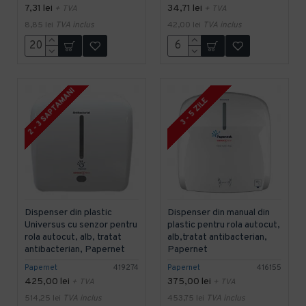
7,31 lei
34,71 lei
+ TVA
+ TVA
8,85 lei
TVA inclus
42,00 lei
TVA inclus
2 - 3 SAPTAMANI
3 - 5 ZILE
Dispenser din plastic
Dispenser din manual din
Universus cu senzor pentru
plastic pentru rola autocut,
rola autocut, alb, tratat
alb,tratat antibacterian,
antibacterian, Papernet
Papernet
Papernet
419274
Papernet
416155
425,00 lei
375,00 lei
+ TVA
+ TVA
514,25 lei
TVA inclus
453,75 lei
TVA inclus