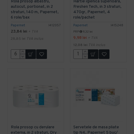
Rola prosop albastru,
Hartie igienica superioara,
autocut, portionat, in 2
Freshen Tech, in 3 straturi,
straturi, 140 m, Papernet,
470gr, Papernet, 4
6 role/bax
role/pachet
Papernet
I412057
Papernet
I415248
23,84 lei
+ TVA
PRP
11,32 lei
9,98 lei
+ TVA
28,85 lei
TVA inclus
12,08 lei
TVA inclus
Rola prosop cu derulare
Servetele de masa pliate
externa, in 2 straturi, Dry
tip N4, Papernet 5 buc/