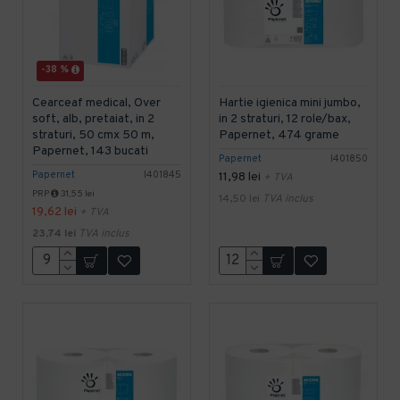
-38 %
Cearceaf medical, Over
Hartie igienica mini jumbo,
soft, alb, pretaiat, in 2
in 2 straturi, 12 role/bax,
straturi, 50 cmx 50 m,
Papernet, 474 grame
Papernet, 143 bucati
Papernet
I401850
Papernet
I401845
11,98 lei
+ TVA
PRP
31,55 lei
14,50 lei
TVA inclus
19,62 lei
+ TVA
23,74 lei
TVA inclus