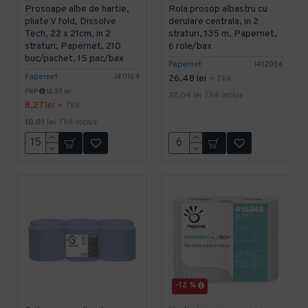
Prosoape albe de hartie,
Rola prosop albastru cu
pliate V fold, Dissolve
derulare centrala, in 2
Tech, 22 x 21cm, in 2
straturi, 135 m, Papernet,
straturi, Papernet, 210
6 role/bax
buc/pachet, 15 pac/bax
Papernet
I412056
Papernet
I411169
26,48 lei
+ TVA
PRP
12,37 lei
32,04 lei
TVA inclus
8,27 lei
+ TVA
10,01 lei
TVA inclus
-12 %