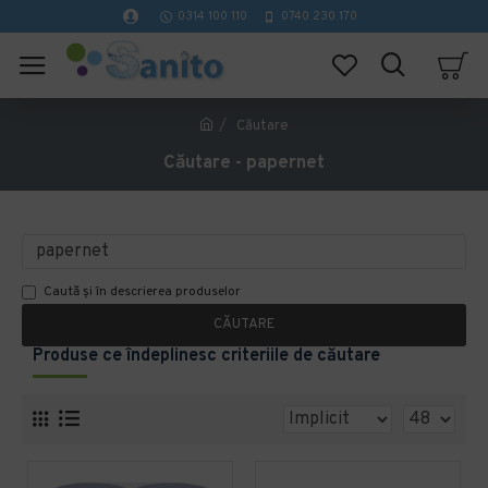
0314 100 110
0740 230 170
Căutare
Căutare - papernet
Caută și în descrierea produselor
CĂUTARE
Produse ce îndeplinesc criteriile de căutare