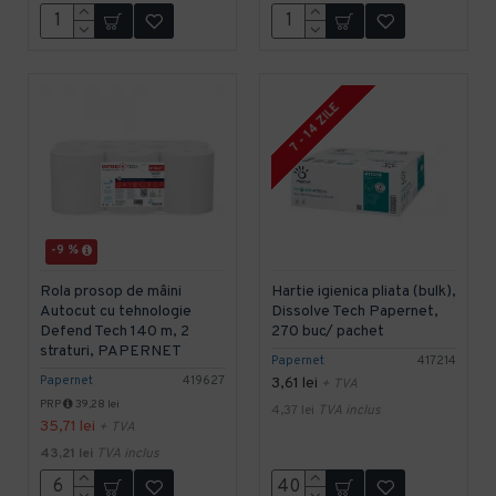
7 - 14 ZILE
-9 %
Rola prosop de mâini
Hartie igienica pliata (bulk),
Autocut cu tehnologie
Dissolve Tech Papernet,
Defend Tech 140 m, 2
270 buc/ pachet
straturi, PAPERNET
Papernet
417214
Papernet
419627
3,61 lei
+ TVA
PRP
39,28 lei
4,37 lei
TVA inclus
35,71 lei
+ TVA
43,21 lei
TVA inclus