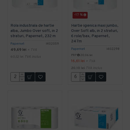
-17 %
Rola industriala de hartie
Hartie igienica maxi jumbo,
alba, Jumbo Over soft, in 2
Over Soft alb, in 2 straturi,
straturi, Papernet, 232 m
6 role/bax, Papernet,
247m
Papernet
I402059
Papernet
I402298
49,69 lei
+ TVA
PRP
20,06 lei
60,12 lei
TVA inclus
16,61 lei
+ TVA
20,10 lei
TVA inclus