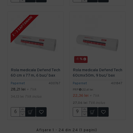
2 - 3 SAPTAMANI
-1 %
Rola medicala Defend Tech
Rola medicala Defend Tech
60 cm x 77 m, 6 buc/ bax
60cmx50m, 9 buc/ bax
Papernet
400767
Papernet
401847
28,21 lei
+ TVA
PRP
22,61 lei
22,36 lei
+ TVA
34,13 lei
TVA inclus
27,06 lei
TVA inclus
Afişare 1 - 24 din 24 (1 pagini)