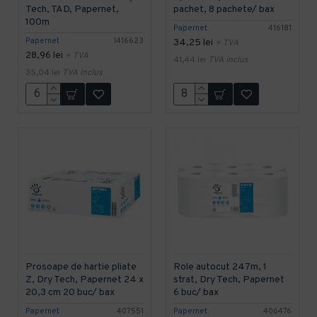
Tech, TAD, Papernet,
pachet, 8 pachete/ bax
100m
Papernet
416181
Papernet
I416623
34,25 lei
+ TVA
28,96 lei
+ TVA
41,44 lei
TVA inclus
35,04 lei
TVA inclus
Prosoape de hartie pliate
Role autocut 247m, 1
Z, Dry Tech, Papernet 24 x
strat, Dry Tech, Papernet
20,3 cm 20 buc/ bax
6 buc/ bax
Papernet
407551
Papernet
406476