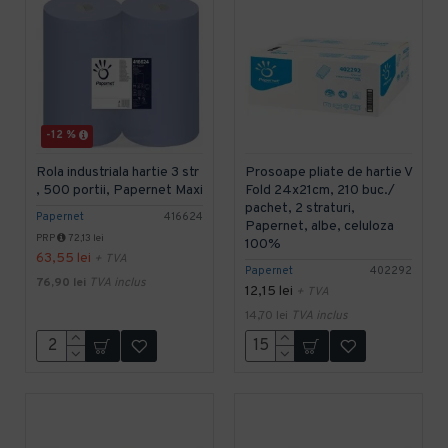
-12 %
Rola industriala hartie 3 str
Prosoape pliate de hartie V
, 500 portii, Papernet Maxi
Fold 24x21cm, 210 buc./
pachet, 2 straturi,
Papernet
416624
Papernet, albe, celuloza
PRP
72,13 lei
100%
63,55 lei
+ TVA
Papernet
402292
76,90 lei
TVA inclus
12,15 lei
+ TVA
14,70 lei
TVA inclus