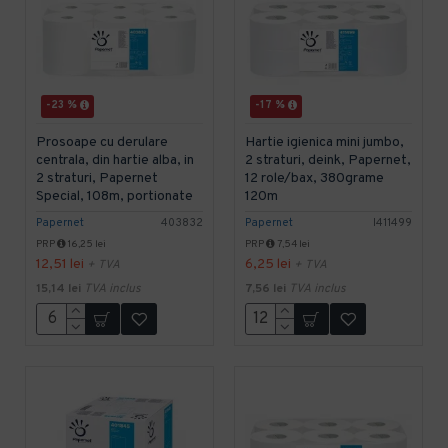
-23 %
-17 %
Prosoape cu derulare
Hartie igienica mini jumbo,
centrala, din hartie alba, in
2 straturi, deink, Papernet,
2 straturi, Papernet
12 role/bax, 380grame
Special, 108m, portionate
120m
Papernet
403832
Papernet
I411499
PRP
16,25 lei
PRP
7,54 lei
12,51 lei
6,25 lei
+ TVA
+ TVA
15,14 lei
TVA inclus
7,56 lei
TVA inclus