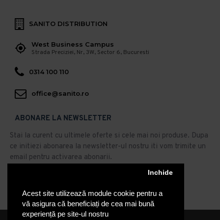
SANITO DISTRIBUTION
West Business Campus
Strada Preciziei, Nr, 3W, Sector 6, Bucuresti
0314 100 110
office@sanito.ro
ABONARE LA NEWSLETTER
Stai la curent cu ultimele oferte si cele mai noi produse. Dupa
ce initiezi abonarea la newsletter-ul nostru iti vom trimite un
email pentru activarea abonarii.
Inchide
Abonare
Acest site utilizează module cookie pentru a
Am citit şi sunt de acord cu
Politica de Confidentialitate
vă asigura că beneficiați de cea mai bună
experiență pe site-ul nostru