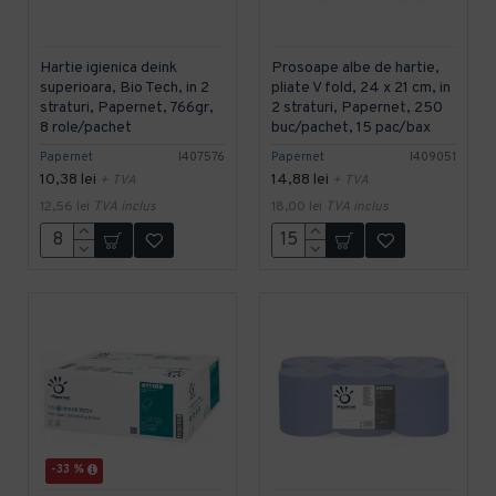
Hartie igienica deink
Prosoape albe de hartie,
superioara, Bio Tech, in 2
pliate V fold, 24 x 21 cm, in
straturi, Papernet, 766gr,
2 straturi, Papernet, 250
8 role/pachet
buc/pachet, 15 pac/bax
Papernet
I407576
Papernet
I409051
10,38 lei
14,88 lei
+ TVA
+ TVA
12,56 lei
TVA inclus
18,00 lei
TVA inclus
-33 %