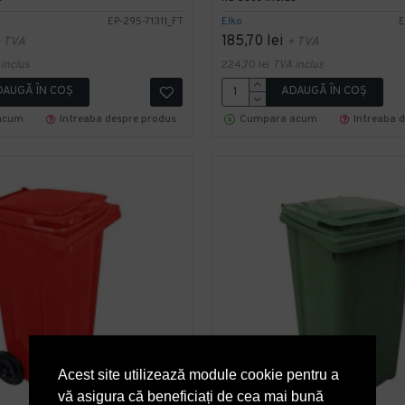
EP-295-71311_FT
Elko
E
185,70 lei
 TVA
+ TVA
inclus
224,70 lei
TVA inclus
DAUGĂ ÎN COŞ
ADAUGĂ ÎN COŞ
acum
Intreaba despre produs
Cumpara acum
Intreaba 
Acest site utilizează module cookie pentru a
vă asigura că beneficiați de cea mai bună