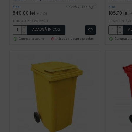
Elko
EP-295-72735-A_FT
Elko
840,00 lei
185,70 lei
+ TVA
+
1.016,40 lei
TVA inclus
224,70 lei
TVA 
ADAUGĂ ÎN COŞ
A
Cumpara acum
Intreaba despre produs
Cumpara 