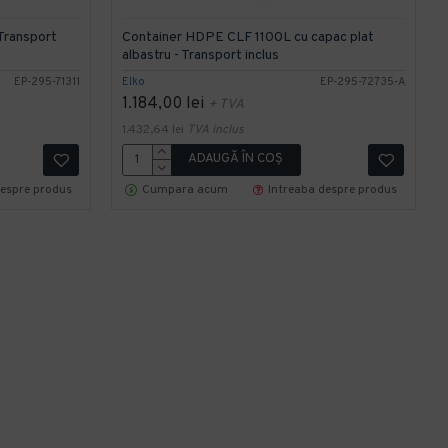
Transport
Container HDPE CLF 1100L cu capac plat
albastru - Transport inclus
EP-295-71311
Elko
EP-295-72735-A
1.184,00 lei
+ TVA
1.432,64 lei
TVA inclus
ADAUGĂ ÎN COŞ
despre produs
Cumpara acum
Intreaba despre produs