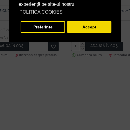
experiență pe site-ul nostru
 CLD 240L rosie - Transport
Pubela HDPE CLD 240L verde- 
POLITICA COOKIES
Inclus
EP-295-71315
Elko
Preferinte
Accept
238,70 lei
+ TVA
+ TVA
nclus
288,83 lei
TVA inclus
DAUGĂ ÎN COŞ
ADAUGĂ ÎN COŞ
acum
Intreaba despre produs
Cumpara acum
Intreaba 