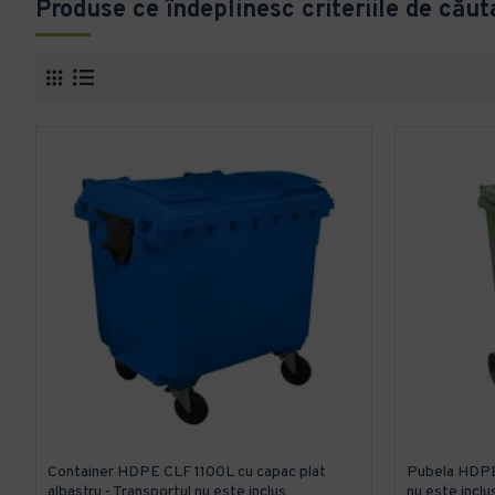
Produse ce îndeplinesc criteriile de căut
Container HDPE CLF 1100L cu capac plat
Pubela HDPE
albastru - Transportul nu este inclus
nu este inclu