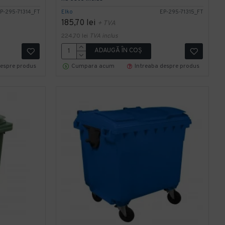
P-295-71314_FT
Elko
EP-295-71315_FT
185,70 lei
+ TVA
224,70 lei
TVA inclus
ADAUGĂ ÎN COŞ
despre produs
Cumpara acum
Intreaba despre produs