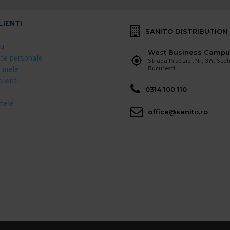
LIENTI
SANITO DISTRIBUTION
eu
West Business Campu
ate personale
Strada Preciziei, Nr, 3W, Sect
Bucuresti
 mele
clienti
0314 100 110
mele
office@sanito.ro