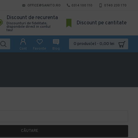
OFFICE@SANITO.RO
0314 100 110
0740 230 170
Discount de recurenta
Discount pe cantitate
Discounturi de fidelitate,
disponibile direct in contul
tau!
0 produs(e) - 0,00 lei
Cont
Favorite
Blog
CĂUTARE