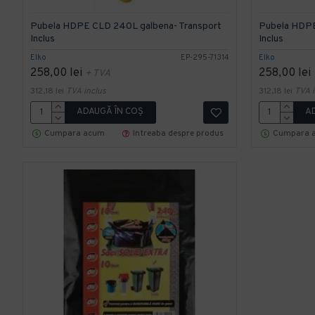
Pubela HDPE CLD 240L galbena- Transport
Pubela HDPE
Inclus
Inclus
Elko
EP-295-71314
Elko
258,00 lei
258,00 lei
+ TVA
312,18 lei
TVA inclus
312,18 lei
TVA i
ADAUGĂ ÎN COŞ
A
Cumpara acum
Intreaba despre produs
Cumpara 