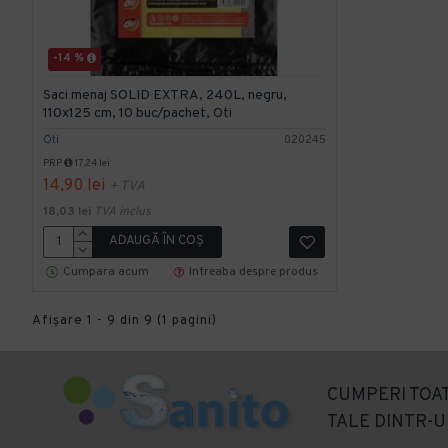
-14 %
Saci menaj SOLID EXTRA, 240L, negru,
110x125 cm, 10 buc/pachet, Oti
Oti
020245
PRP
17,24 lei
14,90 lei
+ TVA
18,03 lei
TVA inclus
ADAUGĂ ÎN COŞ
Cumpara acum
Intreaba despre produs
Afişare 1 - 9 din 9 (1 pagini)
CUMPERI TOAT
TALE DINTR-U