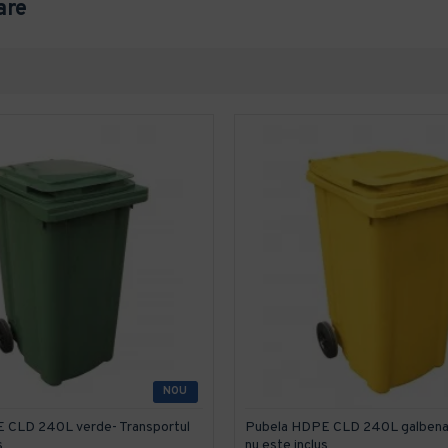
are
NOU
 CLD 240L verde- Transportul
Pubela HDPE CLD 240L galbena-
s
nu este inclus