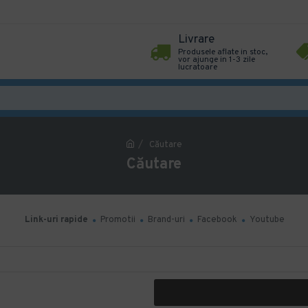
Livrare
Produsele aflate in stoc,
vor ajunge in 1-3 zile
lucratoare
Căutare
Căutare
Link-uri rapide
Promotii
Brand-uri
Facebook
Youtube