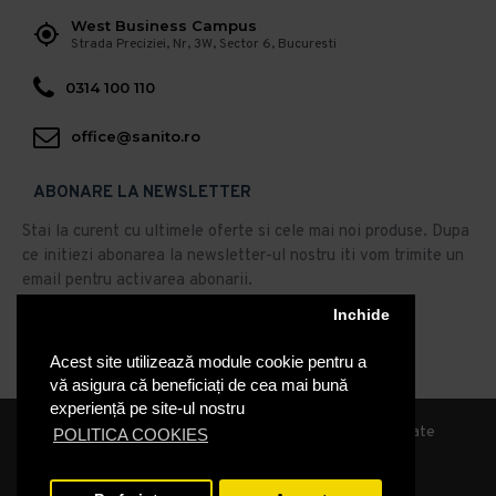
West Business Campus
Strada Preciziei, Nr, 3W, Sector 6, Bucuresti
0314 100 110
office@sanito.ro
ABONARE LA NEWSLETTER
Stai la curent cu ultimele oferte si cele mai noi produse. Dupa
ce initiezi abonarea la newsletter-ul nostru iti vom trimite un
email pentru activarea abonarii.
Inchide
Abonare
Acest site utilizează module cookie pentru a
Am citit şi sunt de acord cu
Politica de Confidentialitate
vă asigura că beneficiați de cea mai bună
experiență pe site-ul nostru
© 2019, Sanito Distribution, Toate drepturile rezervate
POLITICA COOKIES