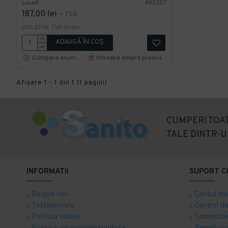
Lucart
892357
187,00 lei
+ TVA
226,27 lei
TVA inclus
ADAUGĂ ÎN COŞ
Cumpara acum
Intreaba despre produs
Afişare 1 - 1 din 1 (1 pagini)
CUMPERI TOAT
TALE DINTR-U
INFORMATII
SUPORT C
Despre noi
Contul m
Testimoniale
Control d
Politica cookie
Comenzile