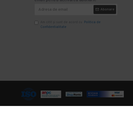
email pentru activarea abonarii.
Abonare
Am citit şi sunt de acord cu
Politica de
Confidentialitate