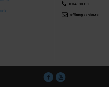
clienti
0314 100 110
mele
office@sanito.ro