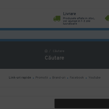
Livrare
Produsele aflate in stoc,
vor ajunge in 1-3 zile
lucratoare
Căutare
Căutare
Link-uri rapide
Promotii
Brand-uri
Facebook
Youtube