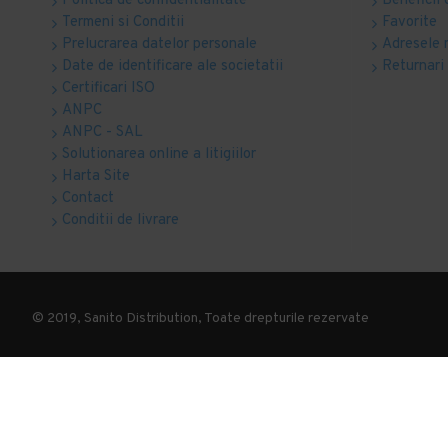
Politica de confidentialitate
Beneficii 
Termeni si Conditii
Favorite
Prelucrarea datelor personale
Adresele 
Date de identificare ale societatii
Returnari
Certificari ISO
ANPC
ANPC - SAL
Solutionarea online a litigiilor
Harta Site
Contact
Conditii de livrare
© 2019, Sanito Distribution, Toate drepturile rezervate