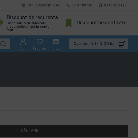
OFFICE@SANITO.RO
0314 100 110
0740 230 170
Discount de recurenta
Discount pe cantitate
Discounturi de fidelitate,
disponibile direct in contul
tau!
0 produs(e) - 0,00 lei
Cont
Favorite
Blog
CĂUTARE