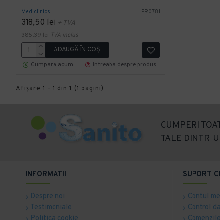
Mediclinics
PR0781
318,50 lei
+ TVA
385,39 lei
TVA inclus
ADAUGĂ ÎN COŞ
Cumpara acum
Intreaba despre produs
Afişare 1 - 1 din 1 (1 pagini)
CUMPERI TOAT
TALE DINTR-U
INFORMATII
SUPORT C
Despre noi
Contul m
Testimoniale
Control d
Politica cookie
Comenzile