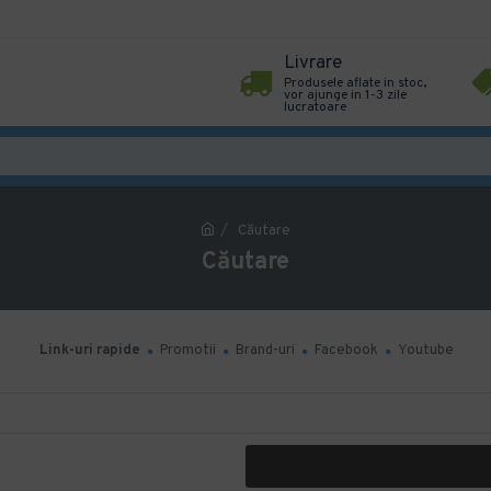
Livrare
Produsele aflate in stoc,
vor ajunge in 1-3 zile
lucratoare
Căutare
Căutare
Link-uri rapide
Promotii
Brand-uri
Facebook
Youtube