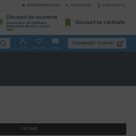
OFFICE@SANITO.RO
0314 100 110
0740 230 170
Discount de recurenta
Discount pe cantitate
Discounturi de fidelitate,
disponibile direct in contul
tau!
0 produs(e) - 0,00 lei
Cont
Favorite
Blog
CĂUTARE