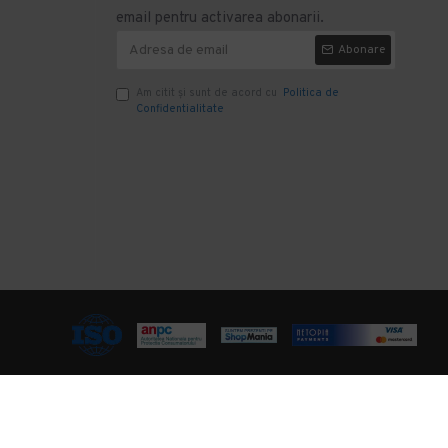
email pentru activarea abonarii.
Abonare
Am citit şi sunt de acord cu
Politica de
Confidentialitate