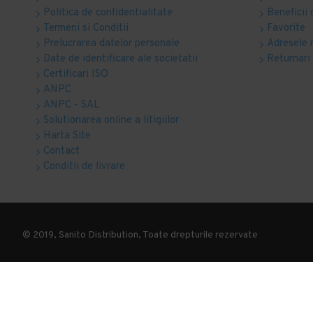
Politica de confidentialitate
Beneficii 
Termeni si Conditii
Favorite
Prelucrarea datelor personale
Adresele 
Date de identificare ale societatii
Returnari
Certificari ISO
ANPC
ANPC - SAL
Solutionarea online a litigiilor
Harta Site
Contact
Conditii de livrare
© 2019, Sanito Distribution, Toate drepturile rezervate