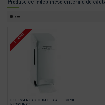
Produse ce îndeplinesc criteriile de căut
7 - 10 ZILE
DISPENSER HARTIE IGENICA ALB PR0781-
MEDICLINICS