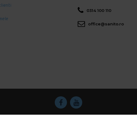
clienti
0314 100 110
mele
office@sanito.ro