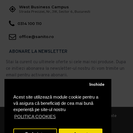
West Business Campus
Strada Preciziei, Nr, 3W, Sector 6, Bucuresti
0314 100 110
office@sanito.ro
ABONARE LA NEWSLETTER
Stai la curent cu ultimele oferte si cele mai noi produse. Dupa
ce initiezi abonarea la newsletter-ul nostru iti vom trimite un
email pentru activarea abonarii.
Inchide
Abonare
Acest site utilizează module cookie pentru a
Am citit şi sunt de acord cu
Politica de Confidentialitate
vă asigura că beneficiați de cea mai bună
experiență pe site-ul nostru
© 2019, Sanito Distribution, Toate drepturile rezervate
POLITICA COOKIES