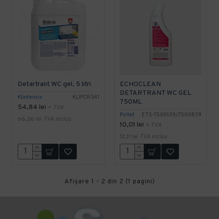
Detartrant WC gel, 5 litri
ECHOCLEAN
DETARTRANT WC GEL
Klintensiv
KLIPCR341
750ML
54,84 lei
+ TVA
Pollet
ETS-7500139/7500839
66,36 lei
TVA inclus
10,01 lei
+ TVA
12,11 lei
TVA inclus
Afişare 1 - 2 din 2 (1 pagini)