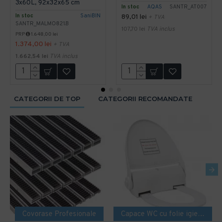
3x60L, 92x32x65 cm
In stoc
AQAS
SANTR_AT007
In stoc
SaniBIN
89,01 lei
+ TVA
SANTR_MALMO821.B
107,70 lei
TVA inclus
PRP
1.648,00 lei
1.374,00 lei
+ TVA
1.662,54 lei
TVA inclus
CATEGORII DE TOP
CATEGORII RECOMANDATE
Covorase Profesionale
Capace WC cu folie igienica