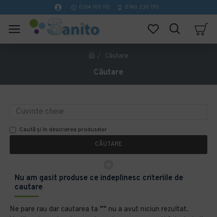
0314 100 110
0740 230 170
Căutare
Căutare
Caută și în descrierea produselor
CĂUTARE
Nu am gasit produse ce indeplinesc criteriile de
cautare
Ne pare rau dar cautarea ta
""
nu a avut niciun rezultat.