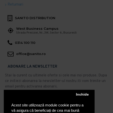
Returnari
SANITO DISTRIBUTION
West Business Campus
Strada Preciziei, Nr, 3W, Sector 6, Bucuresti
0314 100 110
office@sanito.ro
ABONARE LA NEWSLETTER
Stai la curent cu ultimele oferte si cele mai noi produse. Dupa
ce initiezi abonarea la newsletter-ul nostru iti vom trimite un
email pentru activarea abonarii.
Abonare
Inchide
Acest site utilizează module cookie pentru a
Am citit şi sunt de acord cu
Politica de Confidentialitate
vă asigura că beneficiați de cea mai bună