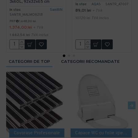
3x60L, 92x32x65 cm
In stoc
AQAS
SANTR_AT007
In stoc
SaniBIN
89,01 lei
+ TVA
SANTR_MALMO821.B
107,70 lei
TVA inclus
PRP
1.648,00 lei
1.374,00 lei
+ TVA
1.662,54 lei
TVA inclus
CATEGORII DE TOP
CATEGORII RECOMANDATE
Covorase Profesionale
Capace WC cu folie igienica