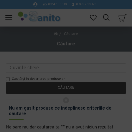
0314 100 110
0740 230 170
Căutare
Căutare
Caută și în descrierea produselor
CĂUTARE
Nu am gasit produse ce indeplinesc criteriile de
cautare
Ne pare rau dar cautarea ta
""
nu a avut niciun rezultat.