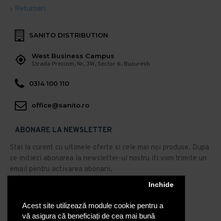
Returnari
SANITO DISTRIBUTION
West Business Campus
Strada Preciziei, Nr, 3W, Sector 6, Bucuresti
0314 100 110
office@sanito.ro
ABONARE LA NEWSLETTER
Stai la curent cu ultimele oferte si cele mai noi produse. Dupa
ce initiezi abonarea la newsletter-ul nostru iti vom trimite un
email pentru activarea abonarii.
Abonare
Inchide
Acest site utilizează module cookie pentru a
Am citit şi sunt de acord cu
Politica de Confidentialitate
vă asigura că beneficiați de cea mai bună