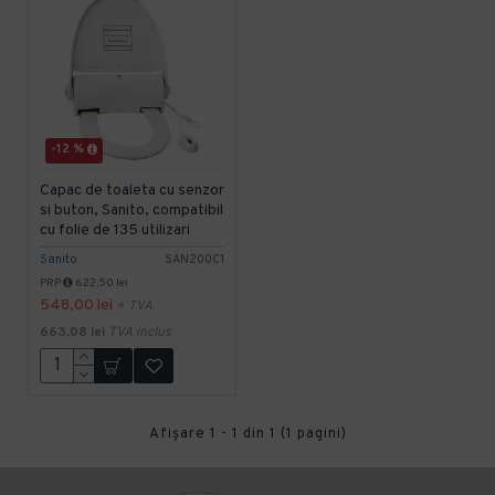
-12 %
Capac de toaleta cu senzor
si buton, Sanito, compatibil
cu folie de 135 utilizari
Sanito
SAN200C1
PRP
622,50 lei
548,00 lei
+ TVA
663,08 lei
TVA inclus
Afişare 1 - 1 din 1 (1 pagini)