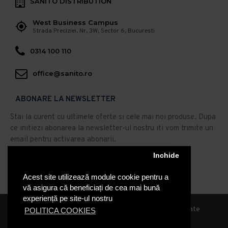
SANITO DISTRIBUTION
West Business Campus
Strada Preciziei, Nr, 3W, Sector 6, Bucuresti
0314 100 110
office@sanito.ro
ABONARE LA NEWSLETTER
Stai la curent cu ultimele oferte si cele mai noi produse. Dupa
ce initiezi abonarea la newsletter-ul nostru iti vom trimite un
email pentru activarea abonarii.
Inchide
Abonare
Acest site utilizează module cookie pentru a
Am citit şi sunt de acord cu
Politica de Confidentialitate
vă asigura că beneficiați de cea mai bună
experiență pe site-ul nostru
© 2019, Sanito Distribution, Toate drepturile rezervate
POLITICA COOKIES