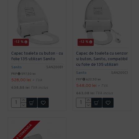
-12 %
-12 %
Capac toaleta cu buton - cu
Capac de toaleta cu senzor
folie 135 utilizari Sanito
si buton, Sanito, compatibil
cu folie de 135 utilizari
Sanito
SAN200B1
Sanito
SAN200C1
PRP
597,50 lei
528,00 lei
PRP
622,50 lei
+ TVA
548,00 lei
+ TVA
638,88 lei
TVA inclus
663,08 lei
TVA inclus
LA COMANDA