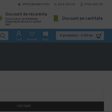
OFFICE@SANITO.RO
0314 100 110
0740 230 170
Discount de recurenta
Discount pe cantitate
Discounturi de fidelitate,
disponibile direct in contul
tau!
0 produs(e) - 0,00 lei
Cont
Favorite
Blog
CĂUTARE