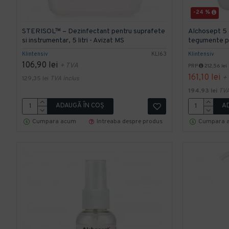
-24 %
STERISOL™ – Dezinfectant pentru suprafete
Alchosept 5 
si instrumentar, 5 litri - Avizat MS
tegumente p
Klintensiv
KLI63
Klintensiv
106,90 lei
+ TVA
PRP
212,56 lei
161,10 lei
+
129,35 lei
TVA inclus
194,93 lei
TVA
ADAUGĂ ÎN COŞ
A
Cumpara acum
Intreaba despre produs
Cumpara 