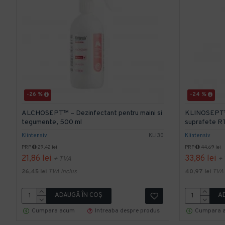
-26 %
-24 %
ALCHOSEPT™ – Dezinfectant pentru maini si
KLINOSEPT™ 
tegumente, 500 ml
suprafete RTU
Klintensiv
KLI30
Klintensiv
PRP
29,42 lei
PRP
44,69 lei
21,86 lei
33,86 lei
+ TVA
+
26,45 lei
TVA inclus
40,97 lei
TVA 
ADAUGĂ ÎN COŞ
A
Cumpara acum
Intreaba despre produs
Cumpara 