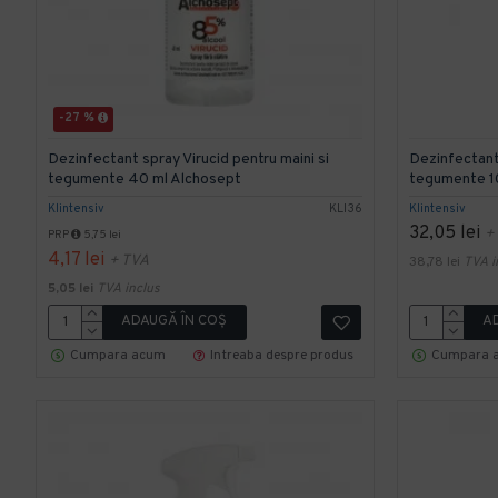
-27 %
Dezinfectant spray Virucid pentru maini si
Dezinfectant 
tegumente 40 ml Alchosept
tegumente 1
Klintensiv
KLI36
Klintensiv
32,05 lei
+
PRP
5,75 lei
4,17 lei
+ TVA
38,78 lei
TVA i
5,05 lei
TVA inclus
ADAUGĂ ÎN COŞ
A
Cumpara acum
Intreaba despre produs
Cumpara 