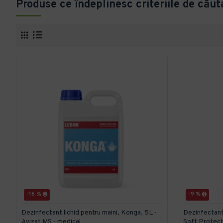
Produse ce îndeplinesc criteriile de căut
-16 %
-9 %
Dezinfectant lichid pentru maini, Konga, 5L -
Dezinfectant
Avizat MS - medical
Soft Protect