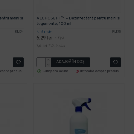
tru maini si
ALCHOSEPT™ – Dezinfectant pentru maini si
tegumente, 100 ml
KLI34
Klintensiv
KLI35
6,29 lei
+ TVA
7,61 lei
TVA inclus
ADAUGĂ ÎN COŞ
despre produs
Cumpara acum
Intreaba despre produs