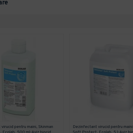
are
 virucid pentru maini, Skinman
Dezinfectant virucid pentru main
, Ecolab, 500 ml-Aviz biocid
Soft Protect, Ecolab, 5 l-Aviz bi