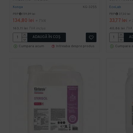
Konga
KG-3255
EcoLab
PRP
159,89 lei
PRP
37,30 lei
134,80 lei
33,77 lei
+ TVA
+ 
163,11 lei
TVA inclus
40,86 lei
TVA 
ADAUGĂ ÎN COŞ
A
Cumpara acum
Intreaba despre produs
Cumpara 