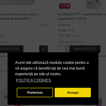
-9 %
L Dezinfectant de maini si
ALCHOSEPT™ – Dezinfectant pen
e baza de alcool 85%
tegumente, 250 ml
KLI32
Klintensiv
PRP
17,28 lei
15,71 lei
 TVA
+ TVA
 inclus
19,01 lei
TVA inclus
DAUGĂ ÎN COŞ
ADAUGĂ ÎN COŞ
acum
Intreaba despre produs
Cumpara acum
Intreaba 
Acest site utilizează module cookie pentru a
vă asigura că beneficiați de cea mai bună
experiență pe site-ul nostru
POLITICA COOKIES
Preferinte
Accept