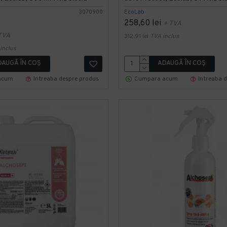
3070900
EcoLab
258,60 lei
+ TVA
TVA
312,91 lei
TVA inclus
inclus
DAUGĂ ÎN COŞ
ADAUGĂ ÎN COŞ
acum
Intreaba despre produs
Cumpara acum
Intreaba 