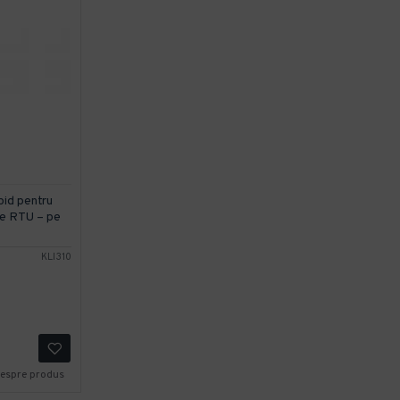
id pentru
le RTU – pe
KLI310
despre produs