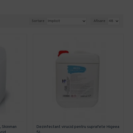
Sortare
Afisare
i, Skinman
Dezinfectant virucid pentru suprafete Higeea
ocid
5L