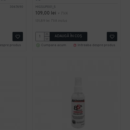
3067690
HIGSUP001_5
109,00 lei
+ TVA
131,89 lei
TVA inclus
ADAUGĂ ÎN COŞ
despre produs
Cumpara acum
Intreaba despre produs