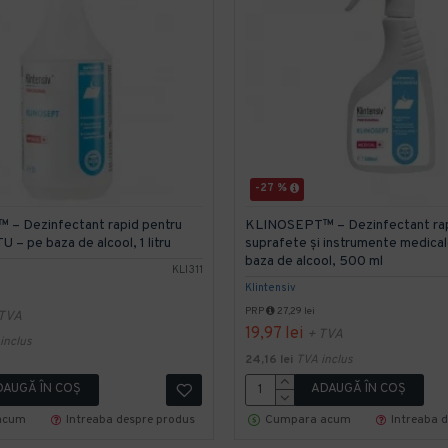
-27 %
– Dezinfectant rapid pentru
KLINOSEPT™ – Dezinfectant rap
 – pe baza de alcool, 1 litru
suprafete și instrumente medica
baza de alcool, 500 ml
KLI311
Klintensiv
PRP
27,29 lei
 TVA
19,97 lei
+ TVA
inclus
24,16 lei
TVA inclus
DAUGĂ ÎN COŞ
ADAUGĂ ÎN COŞ
acum
Intreaba despre produs
Cumpara acum
Intreaba 