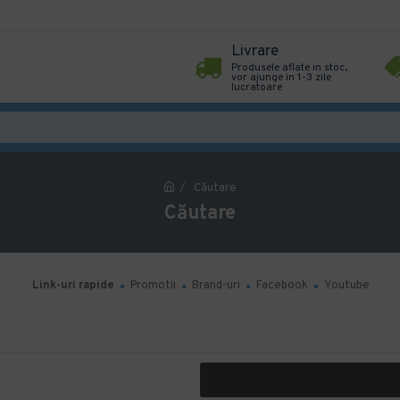
Livrare
Produsele aflate in stoc,
vor ajunge in 1-3 zile
lucratoare
Căutare
Căutare
Link-uri rapide
Promotii
Brand-uri
Facebook
Youtube