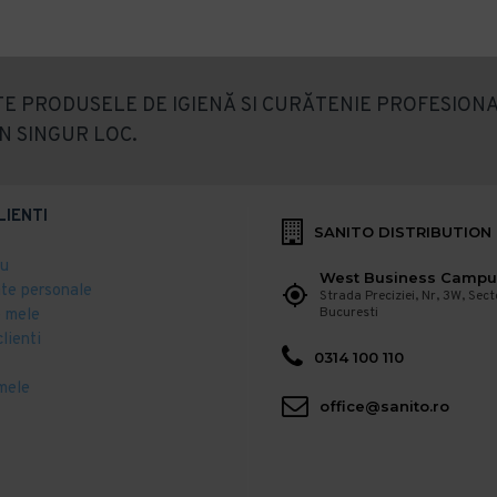
E PRODUSELE DE IGIENĂ SI CURĂTENIE PROFESIONA
N SINGUR LOC.
LIENTI
SANITO DISTRIBUTION
eu
West Business Campu
ate personale
Strada Preciziei, Nr, 3W, Sect
Bucuresti
 mele
clienti
0314 100 110
mele
office@sanito.ro