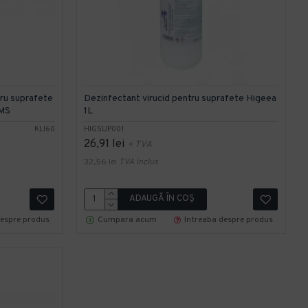
ru suprafete
Dezinfectant virucid pentru suprafete Higeea
 MS
1L
KLI60
HIGSUP001
26,91 lei
+ TVA
32,56 lei
TVA inclus
ADAUGĂ ÎN COŞ
despre produs
Cumpara acum
Intreaba despre produs