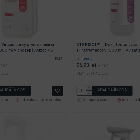
Virucid spray pentru maini si
STERISOL™ – Dezinfectant pent
000 ml Alchosept Avizat MS
si instrumentar, 1000 ml - Avizat
KLI31
Klintensiv
26,23 lei
 TVA
+ TVA
nclus
31,74 lei
TVA inclus
DAUGĂ ÎN COŞ
ADAUGĂ ÎN COŞ
acum
Intreaba despre produs
Cumpara acum
Intreaba 