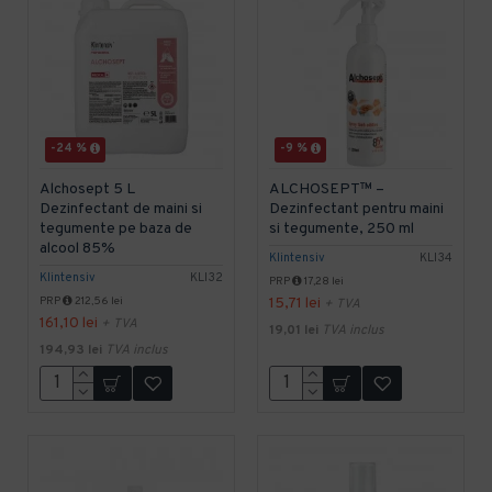
-24 %
-9 %
Alchosept 5 L
ALCHOSEPT™ –
Dezinfectant de maini si
Dezinfectant pentru maini
tegumente pe baza de
si tegumente, 250 ml
alcool 85%
Klintensiv
KLI34
Klintensiv
KLI32
PRP
17,28 lei
PRP
212,56 lei
15,71 lei
+ TVA
161,10 lei
+ TVA
19,01 lei
TVA inclus
194,93 lei
TVA inclus