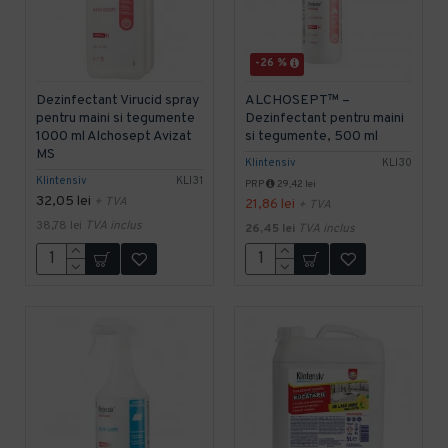
-26 %
Dezinfectant Virucid spray
ALCHOSEPT™ –
pentru maini si tegumente
Dezinfectant pentru maini
1000 ml Alchosept Avizat
si tegumente, 500 ml
MS
Klintensiv
KLI30
Klintensiv
KLI31
PRP
29,42 lei
32,05 lei
+ TVA
21,86 lei
+ TVA
38,78 lei
TVA inclus
26,45 lei
TVA inclus