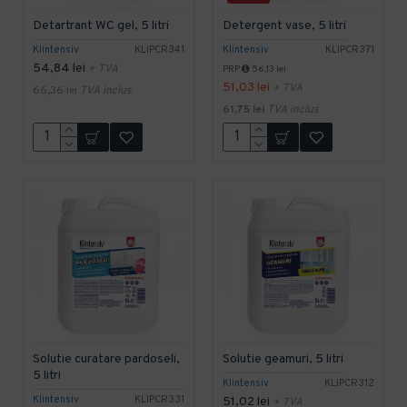
Detartrant WC gel, 5 litri
Detergent vase, 5 litri
Klintensiv
KLIPCR341
Klintensiv
KLIPCR371
54,84 lei
+ TVA
PRP
56,13 lei
51,03 lei
+ TVA
66,36 lei
TVA inclus
61,75 lei
TVA inclus
Solutie curatare pardoseli,
Solutie geamuri, 5 litri
5 litri
Klintensiv
KLIPCR312
Klintensiv
KLIPCR331
51,02 lei
+ TVA