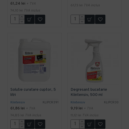
61,24 lei
+ TVA
61,73 lei
TVA inclus
74,10 lei
TVA inclus
Solutie curatare cuptor, 5
Degresant bucatarie
litri
Klintensiv, 500 ml
Klintensiv
KLIPCR391
Klintensiv
KLIPCR30
61,86 lei
9,19 lei
+ TVA
+ TVA
74,85 lei
TVA inclus
11,12 lei
TVA inclus