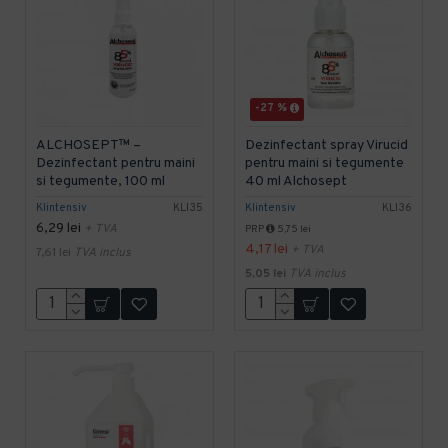
-27 %
ALCHOSEPT™ –
Dezinfectant spray Virucid
Dezinfectant pentru maini
pentru maini si tegumente
si tegumente, 100 ml
40 ml Alchosept
Klintensiv
KLI35
Klintensiv
KLI36
6,29 lei
+ TVA
PRP
5,75 lei
4,17 lei
+ TVA
7,61 lei
TVA inclus
5,05 lei
TVA inclus