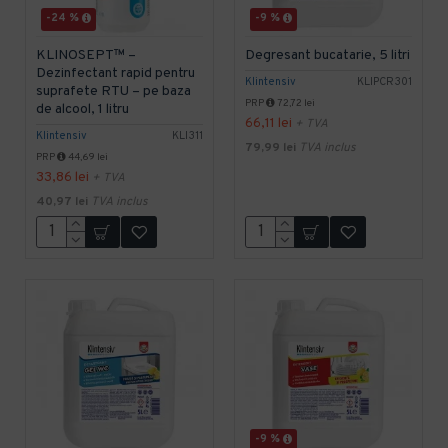
-24 %
-9 %
KLINOSEPT™ –
Degresant bucatarie, 5 litri
Dezinfectant rapid pentru
Klintensiv
KLIPCR301
suprafete RTU – pe baza
PRP
72,72 lei
de alcool, 1 litru
66,11 lei
+ TVA
Klintensiv
KLI311
79,99 lei
TVA inclus
PRP
44,69 lei
33,86 lei
+ TVA
40,97 lei
TVA inclus
-9 %