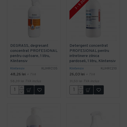
3 - 5 ZILE
DEGRASS, degresant
Detergent concentrat
concentrat PROFESIONAL
PROFESIONAL pentru
pentru cuptoare, 1 litru,
intretinere zilnica
Klintensiv
pardoseli, 1 litru, Klintensiv
Klintensiv
KLIHRC135
Klintensiv
KLIHRC210
48,26 lei
26,03 lei
+ TVA
+ TVA
58,39 lei
TVA inclus
31,50 lei
TVA inclus