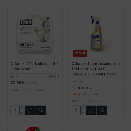
-9 %
Odorizant Tork ulei esential
Odorizant pentru camere si
Odor 32 ml
textile XENSE ANTI-
TOBACCO 750ml Ecolab
Tork
257012
EcoLab
9048370
70,98 lei
+ TVA
PRP
82,41 lei
85,89 lei
TVA inclus
74,92 lei
+ TVA
90,65 lei
TVA inclus