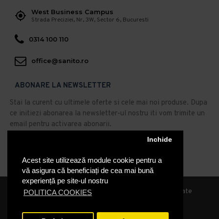
West Business Campus
Strada Preciziei, Nr, 3W, Sector 6, Bucuresti
0314 100 110
office@sanito.ro
ABONARE LA NEWSLETTER
Stai la curent cu ultimele oferte si cele mai noi produse. Dupa
ce initiezi abonarea la newsletter-ul nostru iti vom trimite un
email pentru activarea abonarii.
Inchide
Abonare
Acest site utilizează module cookie pentru a
Am citit şi sunt de acord cu
Politica de Confidentialitate
vă asigura că beneficiați de cea mai bună
experiență pe site-ul nostru
© 2019, Sanito Distribution, Toate drepturile rezervate
POLITICA COOKIES