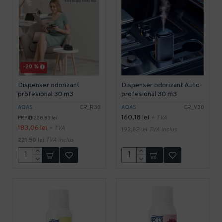
-20 %
Dispenser odorizant
Dispenser odorizant Auto
profesional 30 m3
profesional 30 m3
AQAS
CR_R30
AQAS
CR_V30
160,18 lei
+ TVA
PRP
228,83 lei
183,06 lei
+ TVA
193,82 lei
TVA inclus
221,50 lei
TVA inclus