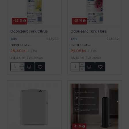
-22 %
-21 %
Odorizant Tork Citrus
Odorizant Tork Floral
Tork
236050
Tork
236052
PRP
36,61 lei
PRP
36,61 lei
28,40 lei
29,06 lei
+ TVA
+ TVA
34,36 lei
TVA inclus
35,16 lei
TVA inclus
-11 %