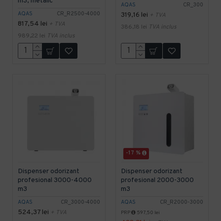
m3, metalic
AQAS
CR_300
AQAS
CR_R2500-4000
319,16 lei
+ TVA
817,54 lei
+ TVA
386,18 lei
TVA inclus
989,22 lei
TVA inclus
-17 %
Dispenser odorizant
Dispenser odorizant
profesional 3000-4000
profesional 2000-3000
m3
m3
AQAS
CR_3000-4000
AQAS
CR_R2000-3000
524,37 lei
+ TVA
PRP
597,50 lei