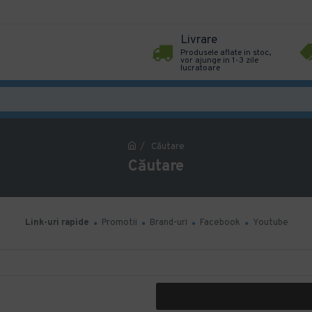
Livrare
Produsele aflate in stoc,
vor ajunge in 1-3 zile
lucratoare
Căutare
Căutare
Link-uri rapide
Promotii
Brand-uri
Facebook
Youtube