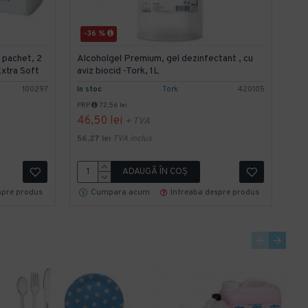
-36 %
-
 pachet, 2
Alcoholgel Premium, gel dezinfectant , cu
Apa
Extra Soft
aviz biocid -Tork, 1L
Dr
100297
In stoc
Tork
420105
In s
PRP
72,56 lei
PRP
46,50 lei
3.
+ TVA
56,27 lei
TVA inclus
4.8
ADAUGĂ ÎN COŞ
spre produs
Cumpara acum
Intreaba despre produs