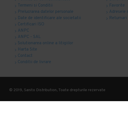
Termeni si Conditii
Favorite
Prelucrarea datelor personale
Adresele 
Date de identificare ale societatii
Returnari
Certificari ISO
ANPC
ANPC - SAL
Solutionarea online a litigiilor
Harta Site
Contact
Conditii de livrare
© 2019, Sanito Distribution, Toate drepturile rezervate