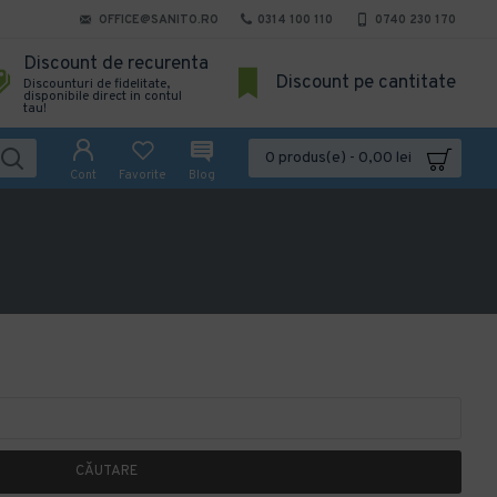
OFFICE@SANITO.RO
0314 100 110
0740 230 170
Discount de recurenta
Discount pe cantitate
Discounturi de fidelitate,
disponibile direct in contul
tau!
0 produs(e) - 0,00 lei
Cont
Favorite
Blog
CĂUTARE