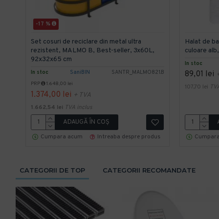
-17 %
Set cosuri de reciclare din metal ultra
Halat de b
rezistent, MALMO B, Best-seller, 3x60L,
culoare alb
92x32x65 cm
In stoc
In stoc
SaniBIN
SANTR_MALMO821.B
89,01 lei
PRP
1.648,00 lei
107,70 lei
TVA
1.374,00 lei
+ TVA
1.662,54 lei
TVA inclus
ADAUGĂ ÎN COŞ
Cumpara acum
Intreaba despre produs
Cumpara
CATEGORII DE TOP
CATEGORII RECOMANDATE