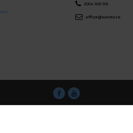
0314 100 110
mele
office@sanito.ro