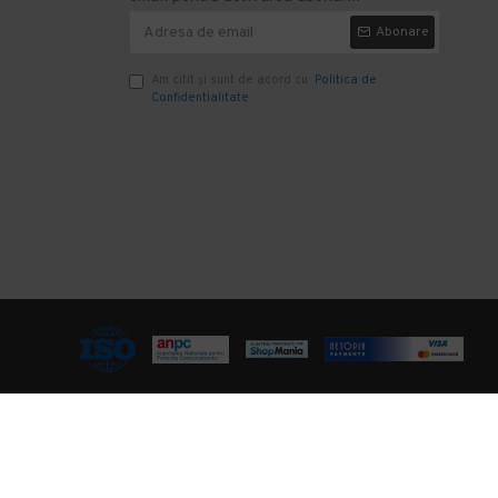
Abonare
Am citit şi sunt de acord cu
Politica de
Confidentialitate