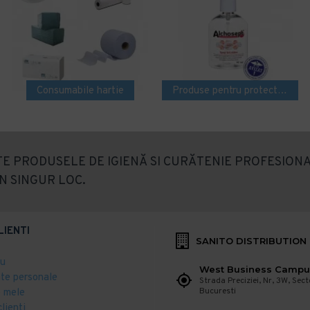
Consumabile hartie
Produse pentru protectie si dezinfectare
E PRODUSELE DE IGIENĂ SI CURĂTENIE PROFESIONA
N SINGUR LOC.
LIENTI
SANITO DISTRIBUTION
eu
West Business Campu
ate personale
Strada Preciziei, Nr, 3W, Sect
Bucuresti
 mele
clienti