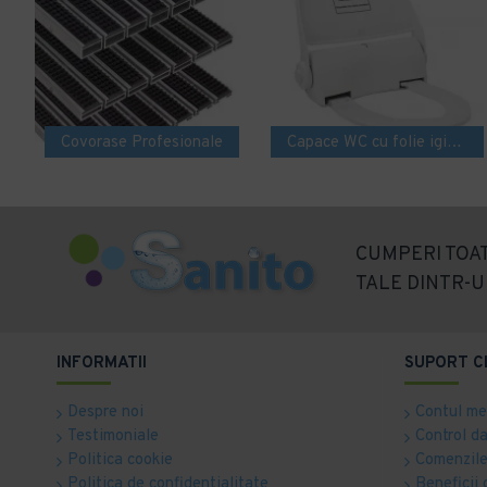
Covorase Profesionale
Capace WC cu folie igienica
CUMPERI TOAT
TALE DINTR-U
INFORMATII
SUPORT C
Despre noi
Contul m
Testimoniale
Control d
Politica cookie
Comenzile
Politica de confidentialitate
Beneficii 