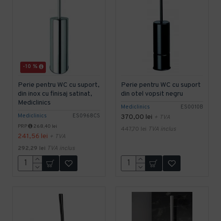
-10 %
Perie pentru WC cu suport,
Perie pentru WC cu suport
din inox cu finisaj satinat,
din otel vopsit negru
Mediclinics
Mediclinics
ES0010B
Mediclinics
ES0968CS
370,00 lei
+ TVA
PRP
268,40 lei
447,70 lei
TVA inclus
241,56 lei
+ TVA
292,29 lei
TVA inclus