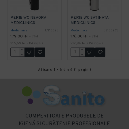
PERIE WC NEAGRA
PERIE WC SATINATA
MEDICLINICS
MEDICLINICS
Mediclinics
ES1002B
Mediclinics
ES1002CS
179,00 lei
176,00 lei
+ TVA
+ TVA
216,59 lei
TVA inclus
212,96 lei
TVA inclus
Afişare 1 - 6 din 6 (1 pagini)
CUMPERI TOATE PRODUSELE DE
IGIENĂ SI CURĂTENIE PROFESIONALE