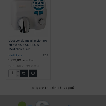
Uscator de maini actionare
cu buton, SANIFLOW
Mediclinics, alb
Mediclinics
E05
1.723,80 lei
+ TVA
2.085,80 lei
TVA inclus
Afişare 1 - 1 din 1 (1 pagini)