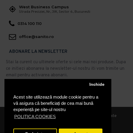
West Business Campus
Strada Preciziei, Nr, 3W, Sector 6, Bucuresti
0314 100 110
office@sanito.ro
ABONARE LA NEWSLETTER
Stai la curent cu ultimele oferte si cele mai noi produse. Dupa
ce initiezi abonarea la newsletter-ul nostru iti vom trimite un
email pentru activarea abonarii.
Inchide
Abonare
Acest site utilizează module cookie pentru a
Am citit şi sunt de acord cu
Politica de Confidentialitate
vă asigura că beneficiați de cea mai bună
experiență pe site-ul nostru
© 2019, Sanito Distribution, Toate drepturile rezervate
POLITICA COOKIES