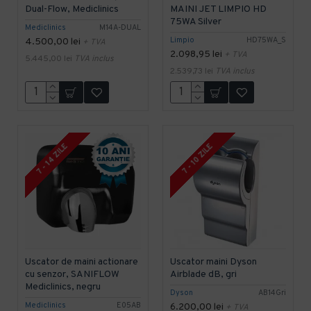
Dual-Flow, Mediclinics
MAINI JET LIMPIO HD
75WA Silver
Mediclinics
M14A-DUAL
Limpio
HD75WA_S
4.500,00 lei
+ TVA
2.098,95 lei
+ TVA
5.445,00 lei
TVA inclus
2.539,73 lei
TVA inclus
7 - 14 ZILE
7 - 10 ZILE
Uscator de maini actionare
Uscator maini Dyson
cu senzor, SANIFLOW
Airblade dB, gri
Mediclinics, negru
Dyson
AB14Gri
Mediclinics
E05AB
6.200,00 lei
+ TVA