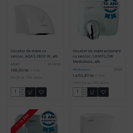
Uscator de maini cu
Uscator de maini actionare
senzor, AQAS,1800 W, alb
cu senzor, SANIFLOW
Mediclinics, alb
AQAS
W-202A
Mediclinics
E05A
158,00 lei
+ TVA
1.650,87 lei
+ TVA
191,18 lei
TVA inclus
1.997,55 lei
TVA inclus
7 - 14 ZILE