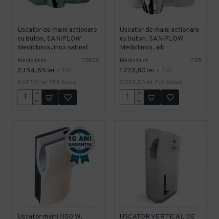
Uscator de maini actionare
Uscator de maini actionare
cu buton, SANIFLOW
cu buton, SANIFLOW
Mediclinics, inox satinat
Mediclinics, alb
Mediclinics
E05CS
Mediclinics
E05
2.154,55 lei
1.723,80 lei
+ TVA
+ TVA
2.607,01 lei
TVA inclus
2.085,80 lei
TVA inclus
Uscator maini 1100 W,
USCATOR VERTICAL DE