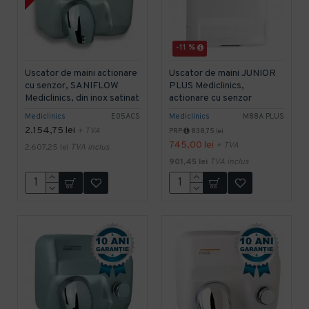
-11 %
Uscator de maini actionare
Uscator de maini JUNIOR
cu senzor, SANIFLOW
PLUS Mediclinics,
Mediclinics, din inox satinat
actionare cu senzor
Mediclinics
E05ACS
Mediclinics
M88A PLUS
2.154,75 lei
+ TVA
PRP
838,75 lei
745,00 lei
+ TVA
2.607,25 lei
TVA inclus
901,45 lei
TVA inclus