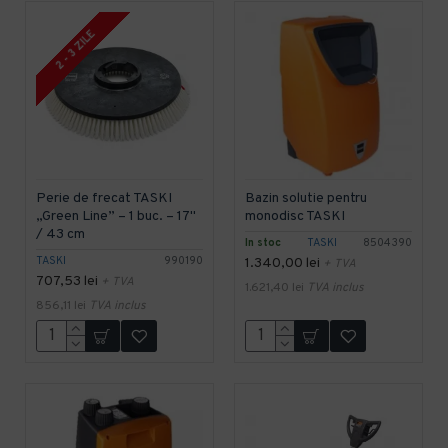
2 - 3 ZILE
Perie de frecat TASKI
Bazin solutie pentru
„Green Line” – 1 buc. – 17"
monodisc TASKI
/ 43 cm
In stoc
TASKI
8504390
TASKI
990190
1.340,00 lei
+ TVA
707,53 lei
+ TVA
1.621,40 lei
TVA inclus
856,11 lei
TVA inclus