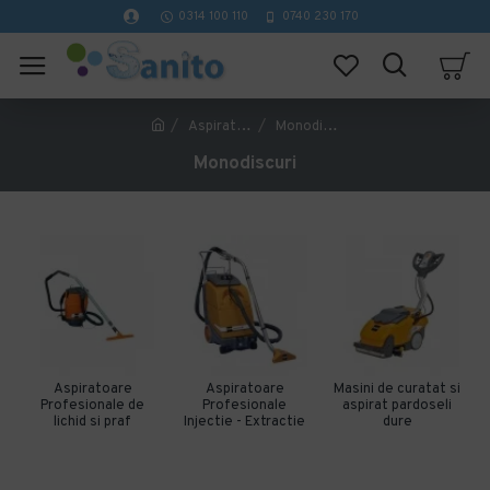
0314 100 110
0740 230 170
Aspiratoare profesionale si masini de curatat pardoseli
Monodiscuri
Monodiscuri
Aspiratoare
Aspiratoare
Masini de curatat si
Profesionale de
Profesionale
aspirat pardoseli
lichid si praf
Injectie - Extractie
dure