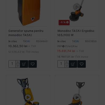
-9 %
Generator spuma pentru
Monodisc TASKI Ergodisc
monodisc TASKI
165,1100 W
In stoc
TASKI
8504660
In stoc
TASKI
8003850
10.362,50 lei
+ TVA
PRP
17.260,91 lei
15.691,74 lei
+ TVA
12.538,63 lei
TVA inclus
18.987,01 lei
TVA inclus