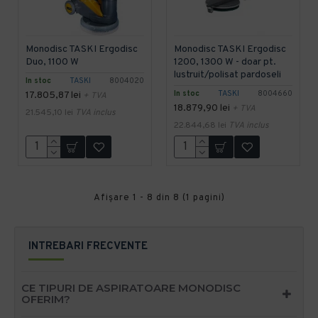
Monodisc TASKI Ergodisc
Monodisc TASKI Ergodisc
Duo, 1100 W
1200, 1300 W - doar pt.
lustruit/polisat pardoseli
In stoc
TASKI
8004020
In stoc
TASKI
8004660
17.805,87 lei
+ TVA
18.879,90 lei
+ TVA
21.545,10 lei
TVA inclus
22.844,68 lei
TVA inclus
Afişare 1 - 8 din 8 (1 pagini)
INTREBARI FRECVENTE
CE TIPURI DE ASPIRATOARE MONODISC
OFERIM?