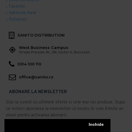
Beneficii clienti
Favorite
Adresele mele
Returnari
SANITO DISTRIBUTION
West Business Campus
Strada Preciziei, Nr, 3W, Sector 6, Bucuresti
0314 100 110
office@sanito.ro
ABONARE LA NEWSLETTER
Stai la curent cu ultimele oferte si cele mai noi produse. Dupa
ce initiezi abonarea la newsletter-ul nostru iti vom trimite un
email pentru activarea abonarii.
Abonare
Inchide