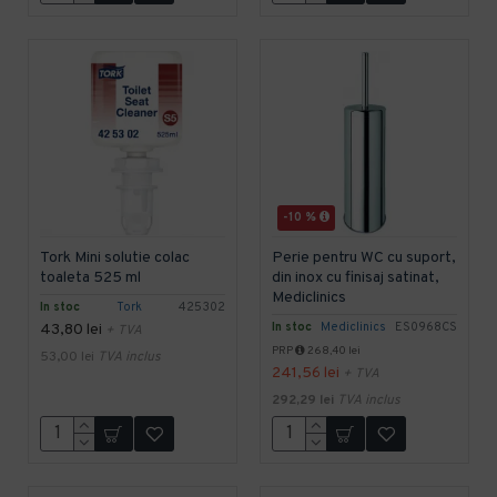
-10 %
Tork Mini solutie colac
Perie pentru WC cu suport,
toaleta 525 ml
din inox cu finisaj satinat,
Mediclinics
In stoc
Tork
425302
In stoc
Mediclinics
ES0968CS
43,80 lei
+ TVA
PRP
268,40 lei
53,00 lei
TVA inclus
241,56 lei
+ TVA
292,29 lei
TVA inclus