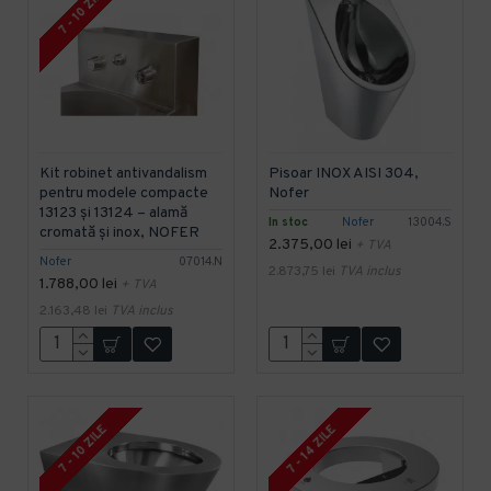
7 - 10 ZILE
Kit robinet antivandalism
Pisoar INOX AISI 304,
pentru modele compacte
Nofer
13123 și 13124 – alamă
In stoc
Nofer
13004.S
cromată și inox, NOFER
2.375,00 lei
+ TVA
Nofer
07014.N
2.873,75 lei
TVA inclus
1.788,00 lei
+ TVA
2.163,48 lei
TVA inclus
7 - 14 ZILE
7 - 10 ZILE