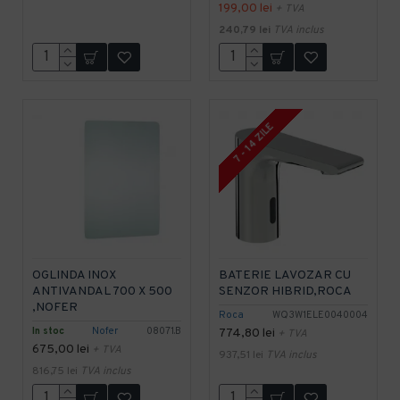
199,00 lei
+ TVA
240,79 lei
TVA inclus
7 - 14 ZILE
OGLINDA INOX
BATERIE LAVOZAR CU
ANTIVANDAL 700 X 500
SENZOR HIBRID,ROCA
,NOFER
Roca
WQ3W1ELE0040004
In stoc
Nofer
08071.B
774,80 lei
+ TVA
675,00 lei
+ TVA
937,51 lei
TVA inclus
816,75 lei
TVA inclus