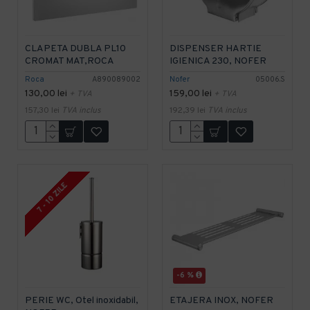
CLAPETA DUBLA PL10
DISPENSER HARTIE
CROMAT MAT,ROCA
IGIENICA 230, NOFER
Roca
A890089002
Nofer
05006.S
130,00 lei
159,00 lei
+ TVA
+ TVA
157,30 lei
TVA inclus
192,39 lei
TVA inclus
7 - 10 ZILE
-6 %
PERIE WC, Otel inoxidabil,
ETAJERA INOX, NOFER