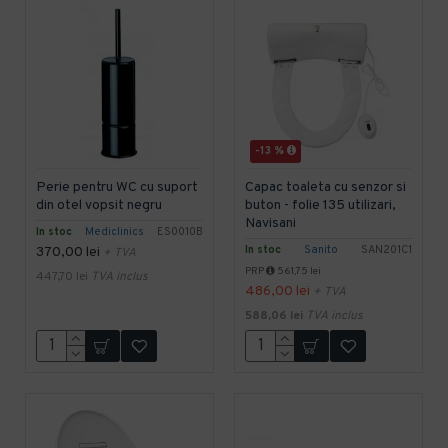
-13 %
Perie pentru WC cu suport
Capac toaleta cu senzor si
din otel vopsit negru
buton - folie 135 utilizari,
Navisani
In stoc
Mediclinics
ES0010B
In stoc
Sanito
SAN201C1
370,00 lei
+ TVA
PRP
561,75 lei
447,70 lei
TVA inclus
486,00 lei
+ TVA
588,06 lei
TVA inclus