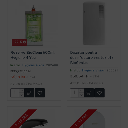
-22 %
Rezerve BioClean 600ml,
Dozator pentru
Hygiene 4 You
dezinfectare vas toaleta
BioGenius
In stoc
Hygiene 4 You
202400
In stoc
Hygiene Vision
950321
PRP
72,00 lei
358,54 lei
+ TVA
56,18 lei
+ TVA
433,83 lei
TVA inclus
67,98 lei
TVA inclus
7 - 10 ZILE
7 - 10 ZILE