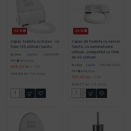
-12 %
-12 %
Capac toaleta cu buton - cu
Capac de toaleta cu senzor
folie 135 utilizari Sanito
Sanito, cu numaratoare
utilizari, compatibil cu folie
In stoc
Sanito
SAN200B1
de 60 utilizari
PRP
597,50 lei
In stoc
Sanito
SAN-NS321C0
528,00 lei
+ TVA
PRP
608,75 lei
638,88 lei
TVA inclus
537,00 lei
+ TVA
649,77 lei
TVA inclus