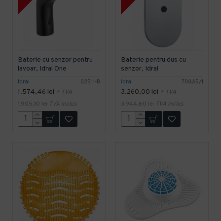
Baterie cu senzor pentru
Baterie pentru dus cu
lavoar, Idral One
senzor, Idral
Idral
02511-B
Idral
700.A5/1
1.574,46 lei
3.260,00 lei
+ TVA
+ TVA
1.905,10 lei
TVA inclus
3.944,60 lei
TVA inclus