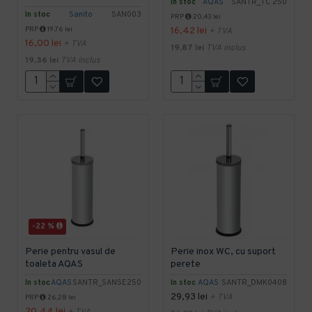
In stoc
AQAS
SANTR_TC 250
In stoc
Sanito
SAN003
PRP
20,43 lei
PRP
19,76 lei
16,42 lei
+ TVA
16,00 lei
+ TVA
19,87 lei
TVA inclus
19,36 lei
TVA inclus
-22 %
Perie pentru vasul de
Perie inox WC, cu suport
toaleta AQAS
perete
In stoc
AQAS
SANTR_SANSE250
In stoc
AQAS
SANTR_DMK0408
29,93 lei
+ TVA
PRP
26,28 lei
20,44 lei