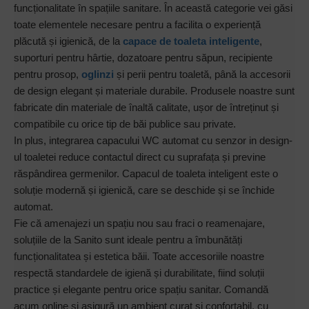
funcționalitate în spațiile sanitare. În această categorie vei găsi
toate elementele necesare pentru a facilita o experiență
plăcută și igienică, de la
capace de toaleta inteligent
e
,
suporturi pentru hârtie, dozatoare pentru săpun, recipiente
pentru prosop,
oglinzi
și perii pentru toaletă, până la accesorii
de design elegant și materiale durabile. Produsele noastre sunt
fabricate din materiale de înaltă calitate, ușor de întreținut și
compatibile cu orice tip de băi publice sau private.
In plus, integrarea capacului WC automat cu senzor in design-
ul toaletei reduce contactul direct cu suprafața și previne
răspândirea germenilor. Capacul de toaleta inteligent este o
soluție modernă și igienică, care se deschide și se închide
automat.
Fie că amenajezi un spațiu nou sau fraci o reamenajare,
soluțiile de la Sanito sunt ideale pentru a îmbunătăți
funcționalitatea și estetica băii. Toate accesoriile noastre
respectă standardele de igienă și durabilitate, fiind soluții
practice și elegante pentru orice spațiu sanitar. Comandă
acum online și asigură un ambient curaț și confortabil, cu