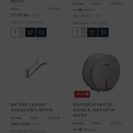
NOFER
In stoc
Nofer
16824.S
Nofer
09071.S
PRP
194,54 lei
177,50 lei
+ TVA
182,00 lei
+ TVA
214,78 lei
TVA inclus
220,22 lei
TVA inclus
-41 %
BATERIE LAVOAR
DISPENSER HARTIE
DIZABILITATI, NOFER
IGIENICA, INOX SATIN
NOFER
In stoc
Nofer
07200.B
In stoc
Nofer
05001.S
240,00 lei
+ TVA
PRP
337,50 lei
290,40 lei
TVA inclus