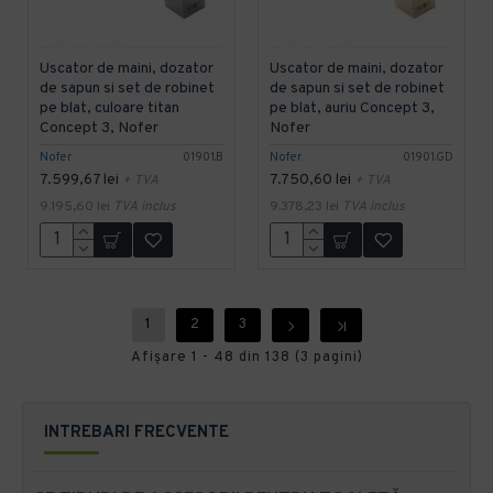
Uscator de maini, dozator
Uscator de maini, dozator
de sapun si set de robinet
de sapun si set de robinet
pe blat, culoare titan
pe blat, auriu Concept 3,
Concept 3, Nofer
Nofer
Nofer
01901.B
Nofer
01901.GD
7.599,67 lei
7.750,60 lei
+ TVA
+ TVA
9.195,60 lei
TVA inclus
9.378,23 lei
TVA inclus
1
2
3
Afişare 1 - 48 din 138 (3 pagini)
INTREBARI FRECVENTE