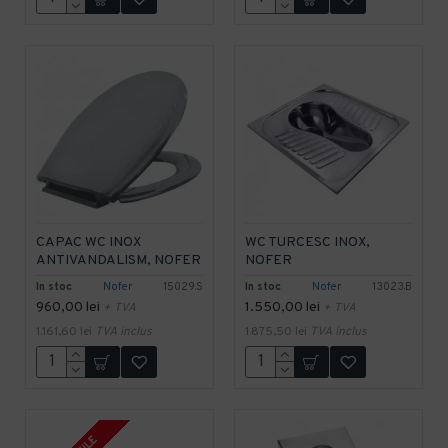
CAPAC WC INOX
WC TURCESC INOX,
ANTIVANDALISM, NOFER
NOFER
In stoc
Nofer
15029.S
In stoc
Nofer
13023.B
960,00 lei
1.550,00 lei
+ TVA
+ TVA
1.161,60 lei
TVA inclus
1.875,50 lei
TVA inclus