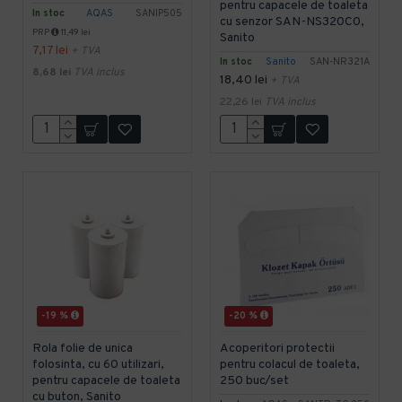
pentru capacele de toaleta
In stoc
AQAS
SANIP505
cu senzor SAN-NS320C0,
PRP
11,49 lei
Sanito
7,17 lei
+ TVA
In stoc
Sanito
SAN-NR321A
8,68 lei
TVA inclus
18,40 lei
+ TVA
22,26 lei
TVA inclus
-19 %
-20 %
Rola folie de unica
Acoperitori protectii
folosinta, cu 60 utilizari,
pentru colacul de toaleta,
pentru capacele de toaleta
250 buc/set
cu buton, Sanito