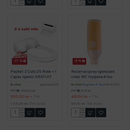
-37 %
-8 %
Pachet 2 Cutii 25 Role + 1
Rezerva spray igienizant
Capac Igienic GRATUIT
colac WC Hygiene4You
In stoc
packsan020
In stoc
Hygiene 4 You
H4Y33102
PRP
1.458,00 lei
PRP
52,91 lei
920,00 lei
48,84 lei
+ TVA
+ TVA
1.113,20 lei
TVA inclus
59,10 lei
TVA inclus