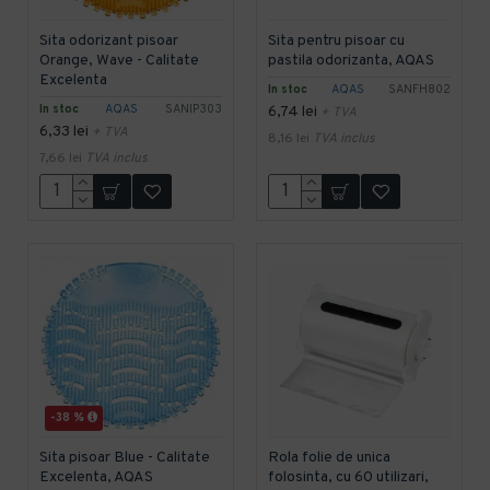
Sita odorizant pisoar
Sita pentru pisoar cu
Orange, Wave - Calitate
pastila odorizanta, AQAS
Excelenta
In stoc
AQAS
SANFH802
In stoc
AQAS
SANIP303
6,74 lei
+ TVA
6,33 lei
+ TVA
8,16 lei
TVA inclus
7,66 lei
TVA inclus
-38 %
Sita pisoar Blue - Calitate
Rola folie de unica
Excelenta, AQAS
folosinta, cu 60 utilizari,