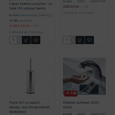
In stoc
AQAS
SANINT008
Capac toaleta cu buton - cu
338,00 lei
+ TVA
folie 135 utilizari Sanito
408,98 lei
TVA inclus
In stoc
Dr.Mayer
Pack_SAN150_2
PRP
5.464,00 lei
4.384,00 lei
+ TVA
5.304,64 lei
TVA inclus
-31 %
Perie WC cu suport,
Robinet automat 220V,
design, inox finisaj satinat,
AQAS
Mediclinics
In stoc
AQAS
SANINT007