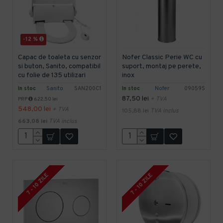
-12 %
Capac de toaleta cu senzor
Nofer Classic Perie WC cu
si buton, Sanito, compatibil
suport, montaj pe perete,
cu folie de 135 utilizari
inox
In stoc
Sanito
SAN200C1
In stoc
Nofer
09059S
87,50 lei
+ TVA
PRP
622,50 lei
548,00 lei
+ TVA
105,88 lei
TVA inclus
663,08 lei
TVA inclus
7 - 10 ZILE
7 - 10 ZILE