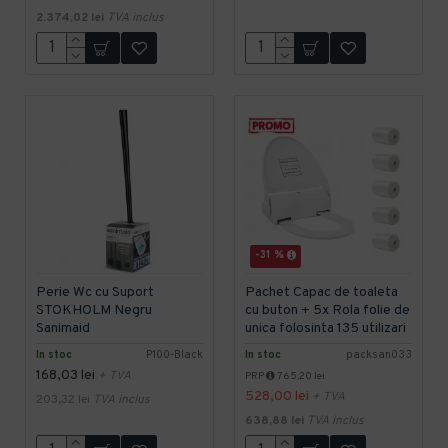
2.374,02 lei
TVA inclus
-31 %
Perie Wc cu Suport
Pachet Capac de toaleta
STOKHOLM Negru
cu buton + 5x Rola folie de
Sanimaid
unica folosinta 135 utilizari
In stoc
P100-Black
In stoc
packsan033
168,03 lei
+ TVA
PRP
765,20 lei
528,00 lei
+ TVA
203,32 lei
TVA inclus
638,88 lei
TVA inclus