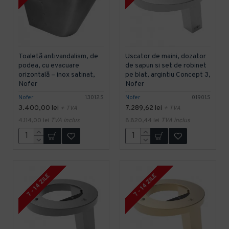
Toaletă antivandalism, de
Uscator de maini, dozator
podea, cu evacuare
de sapun si set de robinet
orizontală – inox satinat,
pe blat, argintiu Concept 3,
Nofer
Nofer
Nofer
13012.S
Nofer
01901.S
3.400,00 lei
7.289,62 lei
+ TVA
+ TVA
4.114,00 lei
TVA inclus
8.820,44 lei
TVA inclus
7 - 14 ZILE
7 - 14 ZILE