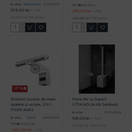
In stoc
Mediclinics
ES0965CS
PRP
432,50 lei
375,00 lei
+ TVA
298,00 lei
+ TVA
453,75 lei
TVA inclus
360,58 lei
TVA inclus
-37 %
Robinet uscator de maini
Perie Wc cu Suport
spalare și uscare, 2 în 1,
STOKHOLM Alb Sanimaid
1150W AQAS
In stoc
P100-White
In stoc
AQAS
SANINT006
168,03 lei
+ TVA
PRP
3.103,75 lei
203,32 lei
TVA inclus
1.962,00 lei
+ TVA