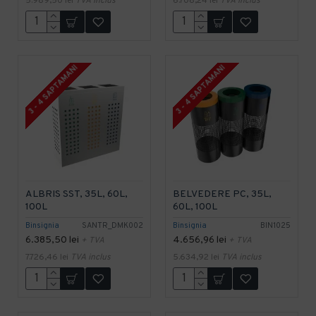
5.989,50 lei
TVA inclus
6.708,24 lei
TVA inclus
3 - 4 SAPTAMANI
3 - 4 SAPTAMANI
ALBRIS SST, 35L, 60L,
BELVEDERE PC, 35L,
100L
60L, 100L
Binsignia
SANTR_DMK002
Binsignia
BIN1025
6.385,50 lei
4.656,96 lei
+ TVA
+ TVA
7.726,46 lei
TVA inclus
5.634,92 lei
TVA inclus