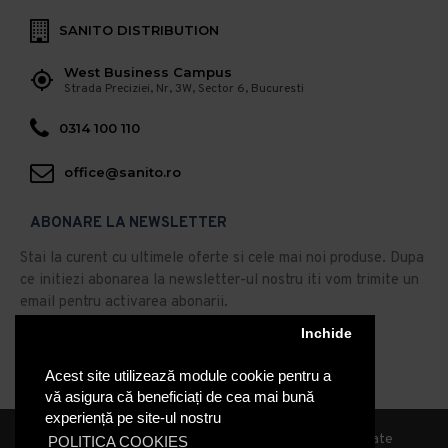
SANITO DISTRIBUTION
West Business Campus
Strada Preciziei, Nr, 3W, Sector 6, Bucuresti
0314 100 110
office@sanito.ro
ABONARE LA NEWSLETTER
Stai la curent cu ultimele oferte si cele mai noi produse. Dupa
ce initiezi abonarea la newsletter-ul nostru iti vom trimite un
email pentru activarea abonarii.
Inchide
Abonare
Acest site utilizează module cookie pentru a
Am citit şi sunt de acord cu
Politica de Confidentialitate
vă asigura că beneficiați de cea mai bună
experiență pe site-ul nostru
© 2019, Sanito Distribution, Toate drepturile rezervate
POLITICA COOKIES