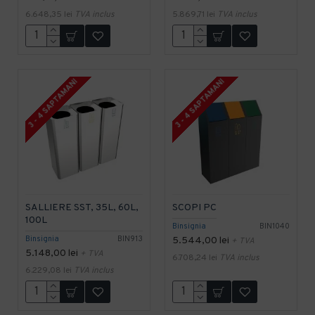
6.648,35 lei
TVA inclus
5.869,71 lei
TVA inclus
3 - 4 SAPTAMANI
3 - 4 SAPTAMANI
SALLIERE SST, 35L, 60L,
SCOPI PC
100L
Binsignia
BIN1040
Binsignia
BIN913
5.544,00 lei
+ TVA
5.148,00 lei
+ TVA
6.708,24 lei
TVA inclus
6.229,08 lei
TVA inclus