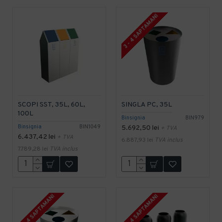
3 - 4 SAPTAMANI
SCOPI SST, 35L, 60L,
SINGLA PC, 35L
100L
Binsignia
BIN979
Binsignia
BIN1049
5.692,50 lei
+ TVA
6.437,42 lei
+ TVA
6.887,93 lei
TVA inclus
7.789,28 lei
TVA inclus
3 - 4 SAPTAMANI
3 - 4 SAPTAMANI