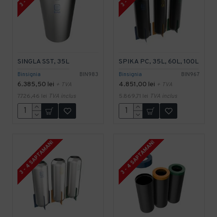
SINGLA SST, 35L
SPIKA PC, 35L, 60L, 100L
Binsignia
BIN983
Binsignia
BIN967
6.385,50 lei
4.851,00 lei
+ TVA
+ TVA
7.726,46 lei
TVA inclus
5.869,71 lei
TVA inclus
3 - 4 SAPTAMANI
3 - 4 SAPTAMANI