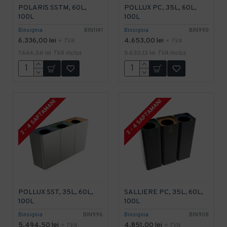
POLARIS SSTM, 60L,
POLLUX PC, 35L, 60L,
100L
100L
Binsignia
BIN1141
Binsignia
BIN990
6.336,00 lei
4.653,00 lei
+ TVA
+ TVA
7.666,56 lei
TVA inclus
5.630,13 lei
TVA inclus
3 - 4 SAPTAMANI
3 - 4 SAPTAMANI
POLLUX SST, 35L, 60L,
SALLIERE PC, 35L, 60L,
100L
100L
Binsignia
BIN996
Binsignia
BIN908
5.494,50 lei
4.851,00 lei
+ TVA
+ TVA