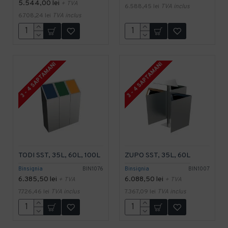
5.544,00 lei
+ TVA
6.588,45 lei
TVA inclus
6.708,24 lei
TVA inclus
3 - 4 SAPTAMANI
3 - 4 SAPTAMANI
TODI SST, 35L, 60L, 100L
ZUPO SST, 35L, 60L
Binsignia
BIN1076
Binsignia
BIN1007
6.385,50 lei
6.088,50 lei
+ TVA
+ TVA
7.726,46 lei
TVA inclus
7.367,09 lei
TVA inclus