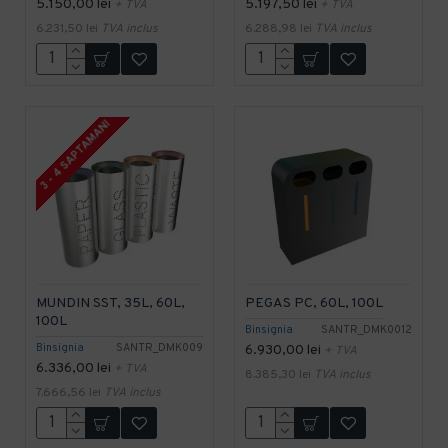
5.150,00 lei
5.197,50 lei
+ TVA
+ TVA
6.231,50 lei
TVA inclus
6.288,98 lei
TVA inclus
3 - 4 SAPTAMANI
MUNDIN SST, 35L, 60L,
PEGAS PC, 60L, 100L
100L
Binsignia
SANTR_DMK0012
Binsignia
SANTR_DMK009
6.930,00 lei
+ TVA
6.336,00 lei
+ TVA
8.385,30 lei
TVA inclus
7.666,56 lei
TVA inclus