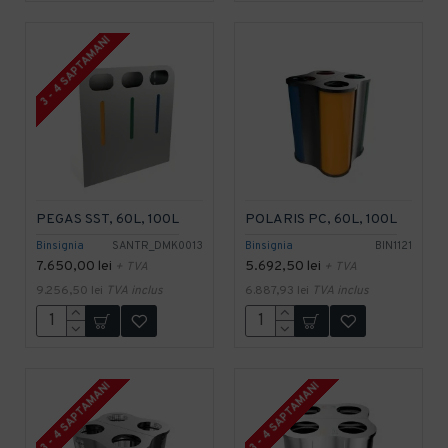
3 - 4 SAPTAMANI
PEGAS SST, 60L, 100L
POLARIS PC, 60L, 100L
Binsignia
SANTR_DMK0013
Binsignia
BIN1121
7.650,00 lei
5.692,50 lei
+ TVA
+ TVA
9.256,50 lei
TVA inclus
6.887,93 lei
TVA inclus
3 - 4 SAPTAMANI
3 - 4 SAPTAMANI