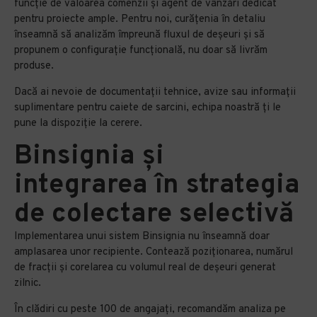
funcție de valoarea comenzii și agent de vânzări dedicat
pentru proiecte ample. Pentru noi, curățenia în detaliu
înseamnă să analizăm împreună fluxul de deșeuri și să
propunem o configurație funcțională, nu doar să livrăm
produse.
Dacă ai nevoie de documentații tehnice, avize sau informații
suplimentare pentru caiete de sarcini, echipa noastră ți le
pune la dispoziție la cerere.
Binsignia și
integrarea în strategia
de colectare selectivă
Implementarea unui sistem Binsignia nu înseamnă doar
amplasarea unor recipiente. Contează poziționarea, numărul
de fracții și corelarea cu volumul real de deșeuri generat
zilnic.
În clădiri cu peste 100 de angajați, recomandăm analiza pe