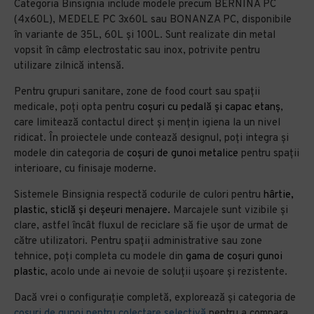
Categoria Binsignia include modele precum BERNINA PC
(4x60L), MEDELE PC 3x60L sau BONANZA PC, disponibile
în variante de 35L, 60L și 100L. Sunt realizate din metal
vopsit în câmp electrostatic sau inox, potrivite pentru
utilizare zilnică intensă.
Pentru grupuri sanitare, zone de food court sau spații
medicale, poți opta pentru
coșuri cu pedală și capac etanș
,
care limitează contactul direct și mențin igiena la un nivel
ridicat. În proiectele unde contează designul, poți integra și
modele din categoria de
coșuri de gunoi metalice
pentru spații
interioare, cu finisaje moderne.
Sistemele Binsignia respectă codurile de culori pentru
hârtie
,
plastic
,
sticlă
și
deșeuri menajere
.
Marcajele sunt vizibile și
clare, astfel încât fluxul de reciclare să fie ușor de urmat de
către utilizatori. Pentru spații administrative sau zone
tehnice, poți completa cu modele din
gama de coșuri gunoi
plastic
, acolo unde ai nevoie de soluții ușoare și rezistente.
Dacă vrei o configurație completă, explorează și categoria de
coșuri de gunoi pentru colectare selectivă
pentru a compara