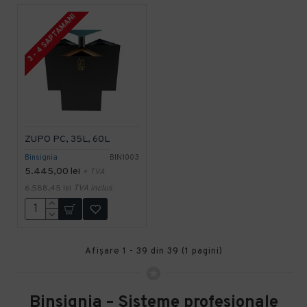
3 - 4 SAPTAMANI
ZUPO PC, 35L, 60L
Binsignia
BIN1003
5.445,00 lei
+ TVA
6.588,45 lei
TVA inclus
Afişare 1 - 39 din 39 (1 pagini)
Binsignia – Sisteme profesionale