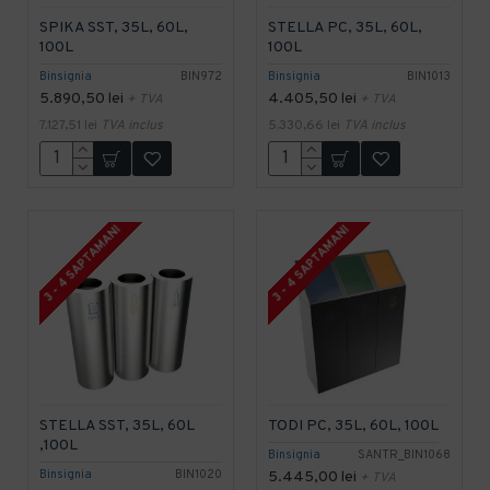
SPIKA SST, 35L, 60L,
STELLA PC, 35L, 60L,
100L
100L
Binsignia
BIN972
Binsignia
BIN1013
5.890,50 lei
4.405,50 lei
+ TVA
+ TVA
7.127,51 lei
TVA inclus
5.330,66 lei
TVA inclus
3 - 4 SAPTAMANI
3 - 4 SAPTAMANI
STELLA SST, 35L, 60L
TODI PC, 35L, 60L, 100L
,100L
Binsignia
SANTR_BIN1068
Binsignia
BIN1020
5.445,00 lei
+ TVA