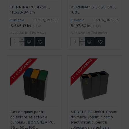
BERNINA PC, 4x60L,
BERNINA SST, 35L, 60L,
113x28x84 cm
100L
Binsignia
SANTR_DMK005
Binsignia
SANTR_DMK006
5.565,17 lei
5.197,50 lei
+ TVA
+ TVA
6.733,86 lei
TVA inclus
6.288,98 lei
TVA inclus
3 - 4 SAPTAMANI
3 - 4 SAPTAMANI
Cos de gunoi pentru
MEDELE PC 3x60L Cosuri
colectare selectiva a
din metal vopsit in camp
gunoiului, BONANZA PC,
electrostatic, pentru
35L, 60L, 100L
colectarea selectiva a