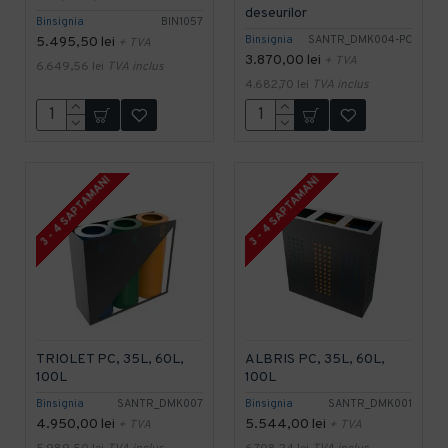
deseurilor
Binsignia
BIN1057
Binsignia
SANTR_DMK004-PC
5.495,50 lei
+ TVA
3.870,00 lei
+ TVA
6.649,56 lei
TVA inclus
4.682,70 lei
TVA inclus
3 - 4 SAPTAMANI
3 - 4 SAPTAMANI
TRIOLET PC, 35L, 60L,
ALBRIS PC, 35L, 60L,
100L
100L
Binsignia
SANTR_DMK007
Binsignia
SANTR_DMK001
4.950,00 lei
5.544,00 lei
+ TVA
+ TVA