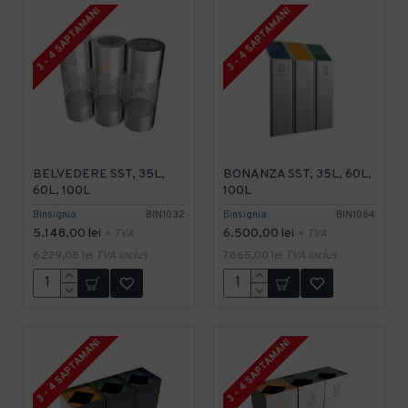
3 - 4 SAPTAMANI
3 - 4 SAPTAMANI
BELVEDERE SST, 35L,
BONANZA SST, 35L, 60L,
60L, 100L
100L
Binsignia
BIN1032
Binsignia
BIN1064
5.148,00 lei
6.500,00 lei
+ TVA
+ TVA
6.229,08 lei
TVA inclus
7.865,00 lei
TVA inclus
3 - 4 SAPTAMANI
3 - 4 SAPTAMANI