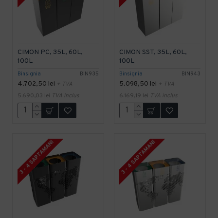
CIMON PC, 35L, 60L,
CIMON SST, 35L, 60L,
100L
100L
Binsignia
BIN935
Binsignia
BIN943
4.702,50 lei
5.098,50 lei
+ TVA
+ TVA
5.690,03 lei
TVA inclus
6.169,19 lei
TVA inclus
3 - 4 SAPTAMANI
3 - 4 SAPTAMANI