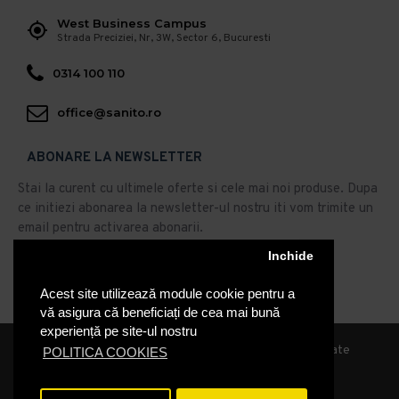
West Business Campus
Strada Preciziei, Nr, 3W, Sector 6, Bucuresti
0314 100 110
office@sanito.ro
ABONARE LA NEWSLETTER
Stai la curent cu ultimele oferte si cele mai noi produse. Dupa
ce initiezi abonarea la newsletter-ul nostru iti vom trimite un
email pentru activarea abonarii.
Inchide
Abonare
Acest site utilizează module cookie pentru a
Am citit şi sunt de acord cu
Politica de Confidentialitate
vă asigura că beneficiați de cea mai bună
experiență pe site-ul nostru
© 2019, Sanito Distribution, Toate drepturile rezervate
POLITICA COOKIES