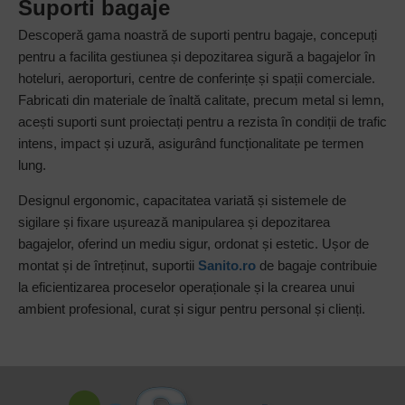
Suporti bagaje
Descoperă gama noastră de suporti pentru bagaje, concepuți
pentru a facilita gestiunea și depozitarea sigură a bagajelor în
hoteluri, aeroporturi, centre de conferințe și spații comerciale.
Fabricati din materiale de înaltă calitate, precum metal si lemn,
acești suporti sunt proiectați pentru a rezista în condiții de trafic
intens, impact și uzură, asigurând funcționalitate pe termen
lung.
Designul ergonomic, capacitatea variată și sistemele de
sigilare și fixare ușurează manipularea și depozitarea
bagajelor, oferind un mediu sigur, ordonat și estetic. Ușor de
montat și de întreținut, suportii
Sanito.ro
de bagaje contribuie
la eficientizarea proceselor operaționale și la crearea unui
ambient profesional, curat și sigur pentru personal și clienți.