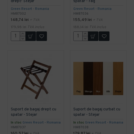
drept- Stejar
spatar - Fag
Green Resort - Romania
Green Resort - Romania
HM87002
HM87036
148,74 lei
155,49 lei
+ TVA
+ TVA
179,98 lei
TVA inclus
188,14 lei
TVA inclus
Suport de bagaj drept cu
Suport de bagaj curbat cu
spatar - Stejar
spatar - Stejar
In stoc
Green Resort - Romania
In stoc
Green Resort - Romania
HM87037
HM87038
160,57 lei
179,87 lei
+ TVA
+ TVA