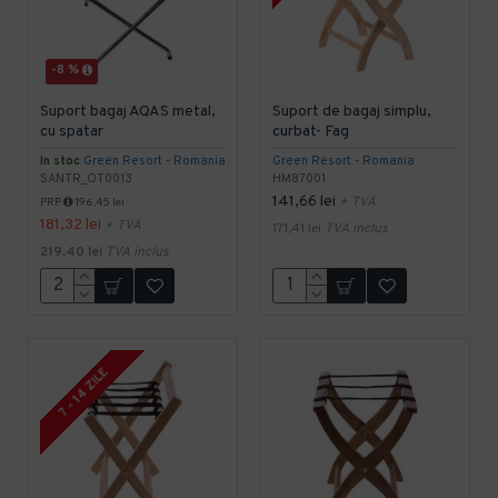
-8 %
Suport bagaj AQAS metal,
Suport de bagaj simplu,
cu spatar
curbat- Fag
In stoc
Green Resort - Romania
Green Resort - Romania
SANTR_OT0013
HM87001
141,66 lei
+ TVA
PRP
196,45 lei
181,32 lei
+ TVA
171,41 lei
TVA inclus
219,40 lei
TVA inclus
7 - 14 ZILE