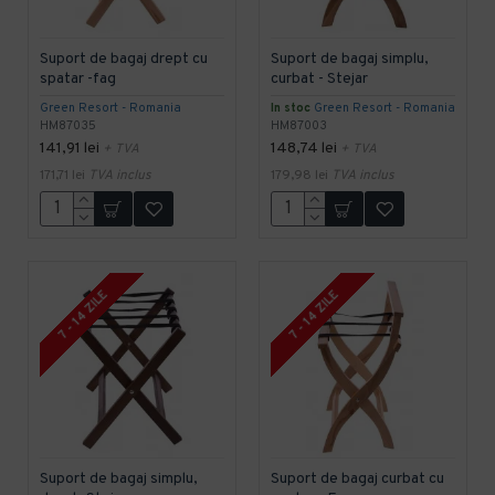
Suport de bagaj drept cu
Suport de bagaj simplu,
spatar -fag
curbat - Stejar
Green Resort - Romania
In stoc
Green Resort - Romania
HM87035
HM87003
141,91 lei
148,74 lei
+ TVA
+ TVA
171,71 lei
TVA inclus
179,98 lei
TVA inclus
7 - 14 ZILE
7 - 14 ZILE
Suport de bagaj simplu,
Suport de bagaj curbat cu