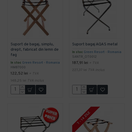
Suport de bagaj, simplu,
Suport bagaj AQAS metal
drept, fabricat din lemn de
In stoc
Green Resort - Romania
fag
SANTR_OT0012
187,91 lei
In stoc
Green Resort - Romania
+ TVA
HM87000
227,37 lei
TVA inclus
122,52 lei
+ TVA
148,25 lei
TVA inclus
7 - 14 ZILE