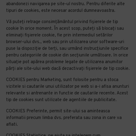
abandonezi navigarea pe site-ul nostru. Pentru diferite alte
tipuri de cookies, este necesar acordul dumneavoastra.
Vă puteți retrage consimțământul privind fișierele de tip
cookie în orice moment. În acest scop, puteţi să blocaţi sau
eliminaţi fişierele cookie, fie prin intermediul setărilor
browser-ului dvs., web sau prin utilizarea unor software-uri
puse la dispoziţie de terți, sau urmând instrucţiunile specifice
pentru categoriile de cookie din secţiunile următoare. In orice
situaţie pot apărea probleme legate de utilizarea anumitor
părți ale site-ului web dacă dezactivaţi fişierele de tip cookie.
COOKIES pentru Marketing, sunt folosite pentru a stoca
vizitele si cautarile unui utilizator pe web si a-i afisa anunturi
relevante si antrenante in functie de cautarile recente. Acest
tip de cookies sunt utilizate de agentiile de publicitate.
COOKIES Preferinte, permit site-ului sa aminteasca
informatii precum limba dvs. preferata sau zona in care va
aflati.
COOKIES Statistice, ne ajuta sa intelegem cum