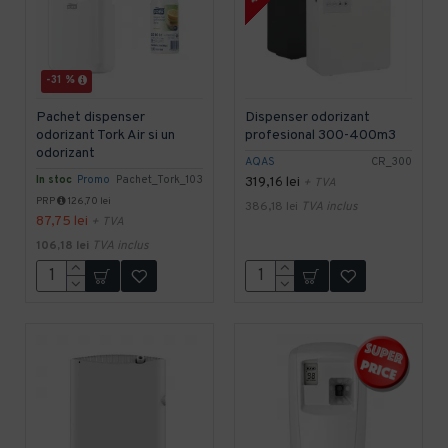
-31 %
Pachet dispenser
Dispenser odorizant
odorizant Tork Air si un
profesional 300-400m3
odorizant
AQAS
CR_300
In stoc
Promo
Pachet_Tork_103
319,16 lei
+ TVA
PRP
126,70 lei
386,18 lei
TVA inclus
87,75 lei
+ TVA
106,18 lei
TVA inclus