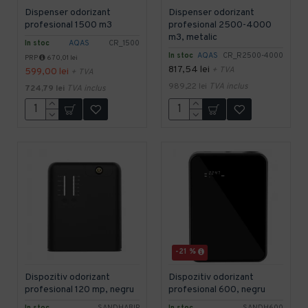
Dispenser odorizant
Dispenser odorizant
profesional 1500 m3
profesional 2500-4000
m3, metalic
In stoc
AQAS
CR_1500
In stoc
AQAS
CR_R2500-4000
PRP
670,01 lei
817,54 lei
+ TVA
599,00 lei
+ TVA
989,22 lei
TVA inclus
724,79 lei
TVA inclus
-21 %
Dispozitiv odorizant
Dispozitiv odorizant
profesional 120 mp, negru
profesional 600, negru
In stoc
SANDHABIP
In stoc
SANDH600