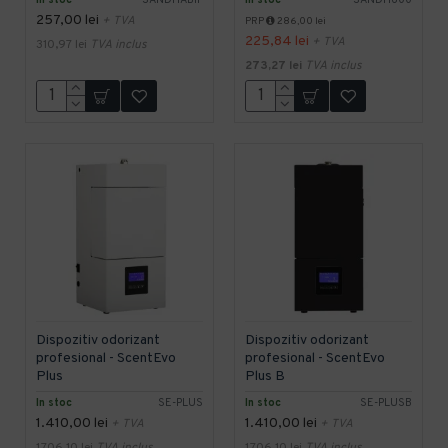
257,00 lei
+ TVA
PRP
286,00 lei
225,84 lei
+ TVA
310,97 lei
TVA inclus
273,27 lei
TVA inclus
Dispozitiv odorizant
Dispozitiv odorizant
profesional - ScentEvo
profesional - ScentEvo
Plus
Plus B
In stoc
SE-PLUS
In stoc
SE-PLUSB
1.410,00 lei
1.410,00 lei
+ TVA
+ TVA
1.706,10 lei
TVA inclus
1.706,10 lei
TVA inclus