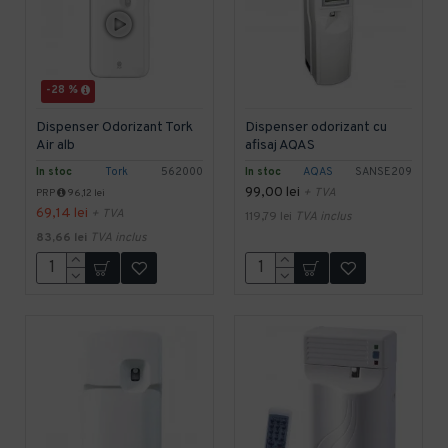
-28 %
Dispenser Odorizant Tork
Dispenser odorizant cu
Air alb
afisaj AQAS
In stoc
Tork
562000
In stoc
AQAS
SANSE209
99,00 lei
+ TVA
PRP
96,12 lei
69,14 lei
+ TVA
119,79 lei
TVA inclus
83,66 lei
TVA inclus