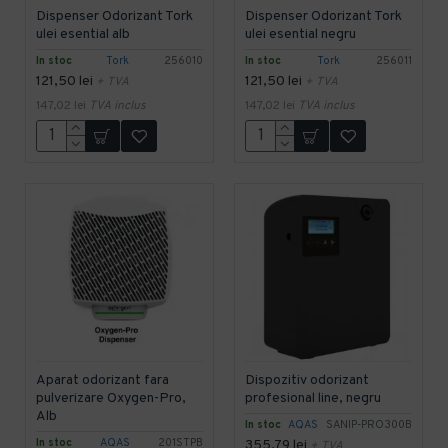
Dispenser Odorizant Tork
Dispenser Odorizant Tork
ulei esential alb
ulei esential negru
In stoc
Tork
256010
In stoc
Tork
256011
121,50 lei
121,50 lei
+ TVA
+ TVA
147,02 lei
TVA inclus
147,02 lei
TVA inclus
Aparat odorizant fara
Dispozitiv odorizant
pulverizare Oxygen-Pro,
profesional line, negru
Alb
In stoc
AQAS
SANIP-PRO300B
In stoc
AQAS
201STPB
355,79 lei
+ TVA