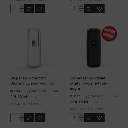
Dispenser odorizant
Dispenser odorizant
Digital Hygiene4you - alb
Digital Hygiene4you -
negru
In stoc
Hygiene 4 You
99101
In stoc
Hygiene 4 You
99102
221,63 lei
+ TVA
284,75 lei
+ TVA
268,17 lei
TVA inclus
344,55 lei
TVA inclus