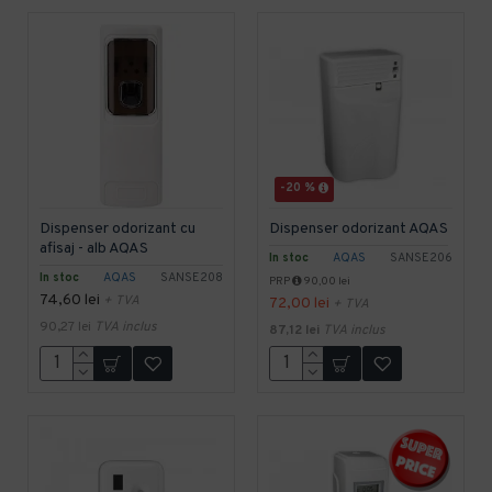
-20 %
Dispenser odorizant cu
Dispenser odorizant AQAS
afisaj - alb AQAS
In stoc
AQAS
SANSE206
In stoc
AQAS
SANSE208
PRP
90,00 lei
74,60 lei
+ TVA
72,00 lei
+ TVA
90,27 lei
TVA inclus
87,12 lei
TVA inclus