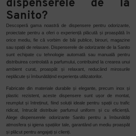
dispenserele de la
Sanito?
Descoperă gama noastră de dispensere pentru odorizante,
proiectate pentru a oferi o experiență plăcută și proaspătă în
orice mediu, fie că vorbim de băi publice, birouri, magazine
sau spații de relaxare. Dispenserele de odorizante de la Sanito
sunt echipate cu tehnologie automată sau manuală pentru
distribuirea controlată a parfumului, contribuind la crearea unui
ambient curat, proaspăt și relaxant, reducând mirosurile
neplăcute și îmbunătățind experiența utilizatorilor.
Fabricate din materiale durabile și elegante, precum inox și
plastic rezistent, aceste dispensere sunt ușor de montat,
reumplut și întreținut, fiind soluții ideale pentru spații cu trafic
ridicat, întrucât distribuie parfumul uniform și cu eficiență.
Alege dispenserele odorizante Sanito pentru a îmbunătăți
atmosfera și igiena spațiilor tale, garantând un mediu proaspăt
și plăcut pentru angajați și clienți.