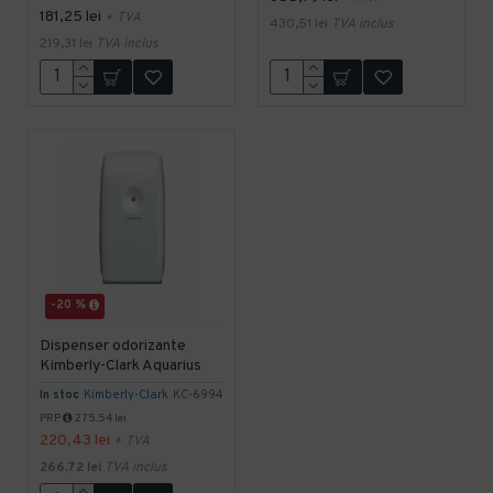
181,25 lei
+ TVA
430,51 lei
TVA inclus
219,31 lei
TVA inclus
-20 %
Dispenser odorizante
Kimberly-Clark Aquarius
In stoc
Kimberly-Clark
KC-6994
PRP
275,54 lei
220,43 lei
+ TVA
266,72 lei
TVA inclus