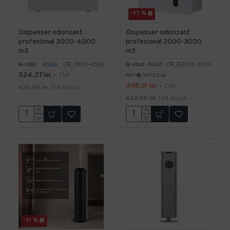
-17 %
Dispenser odorizant
Dispenser odorizant
profesional 3000-4000
profesional 2000-3000
m3
m3
In stoc
AQAS
CR_3000-4000
In stoc
AQAS
CR_R2000-3000
524,37 lei
+ TVA
PRP
597,50 lei
498,31 lei
+ TVA
634,49 lei
TVA inclus
602,96 lei
TVA inclus
-11 %