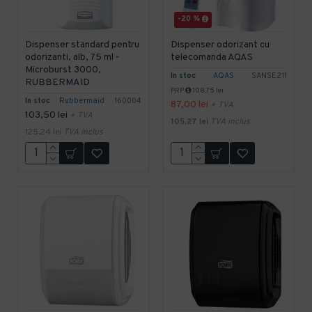
-20 %
Dispenser standard pentru
Dispenser odorizant cu
odorizanti, alb, 75 ml -
telecomanda AQAS
Microburst 3000,
In stoc
AQAS
SANSE211
RUBBERMAID
PRP
108,75 lei
In stoc
Rubbermaid
160004
87,00 lei
+ TVA
103,50 lei
+ TVA
105,27 lei
TVA inclus
125,24 lei
TVA inclus