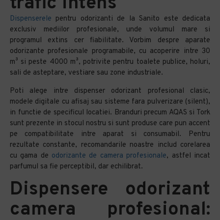
trafic intens
Dispenserele
pentru odorizanti de la Sanito este dedicata
exclusiv mediilor profesionale, unde volumul mare si
programul extins cer fiabilitate. Vorbim despre aparate
odorizante profesionale programabile, cu acoperire intre 30
m³ si peste 4000 m³, potrivite pentru toalete publice, holuri,
sali de asteptare, vestiare sau zone industriale.
Poti alege intre dispenser odorizant profesional clasic,
modele digitale cu afisaj sau sisteme fara pulverizare (silent),
in functie de specificul locatiei. Branduri precum AQAS si Tork
sunt prezente in stocul nostru si sunt produse care pun accent
pe compatibilitate intre aparat si consumabil. Pentru
rezultate constante, recomandarile noastre includ corelarea
cu gama de
odorizante de camera profesionale
, astfel incat
parfumul sa fie perceptibil, dar echilibrat.
Dispensere odorizant
camera profesional: