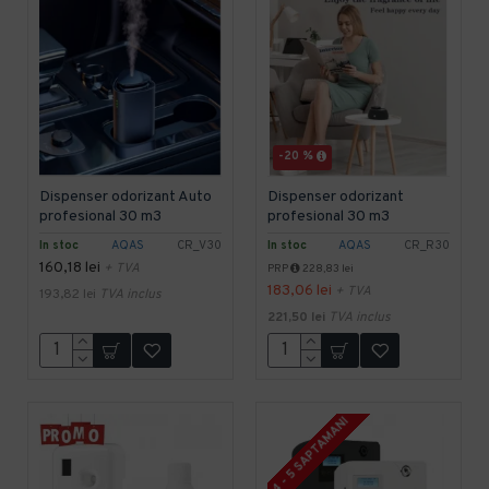
-20 %
Dispenser odorizant Auto
Dispenser odorizant
profesional 30 m3
profesional 30 m3
In stoc
AQAS
CR_V30
In stoc
AQAS
CR_R30
160,18 lei
+ TVA
PRP
228,83 lei
183,06 lei
+ TVA
193,82 lei
TVA inclus
221,50 lei
TVA inclus
4 - 5 SAPTAMANI