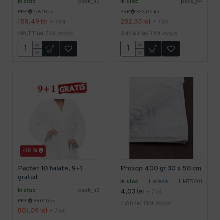
In stoc
pack_h3
In stoc
pack_h4
PRP
176,10 lei
PRP
323,00 lei
158,49 lei
282,33 lei
+ TVA
+ TVA
191,77 lei
TVA inclus
341,62 lei
TVA inclus
-10 %
Pachet 10 halate, 9+1
Prosop 400 gr 30 x 50 cm
gratuit
In stoc
Horeca
HM75001
In stoc
pack_h5
4,03 lei
+ TVA
PRP
890,10 lei
4,88 lei
TVA inclus
801,09 lei
+ TVA