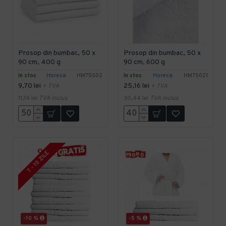
Prosop din bumbac, 50 x
Prosop din bumbac, 50 x
90 cm, 400 g
90 cm, 600 g
In stoc
Horeca
HM75002
In stoc
Horeca
HM75021
9,70 lei
25,16 lei
+ TVA
+ TVA
11,74 lei
TVA inclus
30,44 lei
TVA inclus
7 - 10 ZILE
-10 %
-5 %