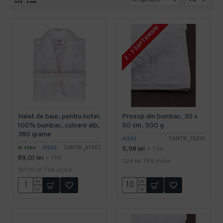
2 - 3 SAPTAMANI
Halat de baie, pentru hotel,
Prosop din bumbac, 30 x
100% bumbac, culoare alb,
50 cm, 500 g
380 grame
AQAS
SANTR_75001
In stoc
AQAS
SANTR_AT007
5,98 lei
+ TVA
89,01 lei
+ TVA
7,24 lei
TVA inclus
107,70 lei
TVA inclus