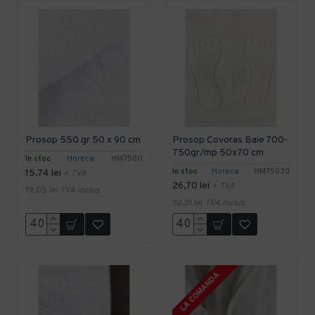
Prosop 550 gr 50 x 90 cm
Prosop Covoras Baie 700-
750gr/mp 50x70 cm
In stoc
Horeca
HM75011
In stoc
Horeca
HM75030
15,74 lei
+ TVA
26,70 lei
+ TVA
19,05 lei
TVA inclus
32,31 lei
TVA inclus
LA COMANDA