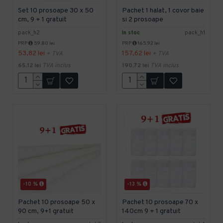
Set 10 prosoape 30 x 50
Pachet 1 halat, 1 covor baie
cm, 9 + 1 gratuit
si 2 prosoape
pack_h2
In stoc
pack_h1
PRP
59,80 lei
PRP
165,92 lei
53,82 lei
157,62 lei
+ TVA
+ TVA
65,12 lei
TVA inclus
190,72 lei
TVA inclus
-10 %
-13 %
Pachet 10 prosoape 50 x
Pachet 10 prosoape 70 x
90 cm, 9+1 gratuit
140cm 9 + 1 gratuit