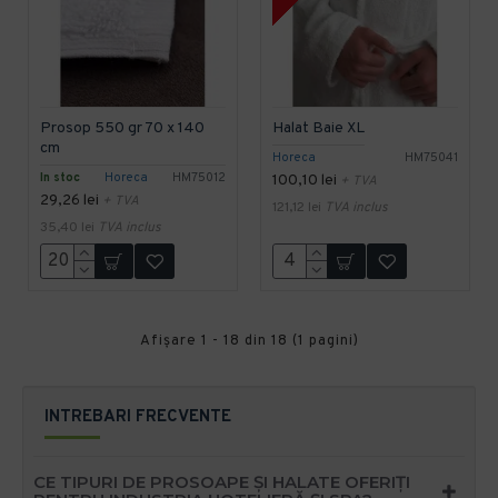
Prosop 550 gr 70 x 140
Halat Baie XL
cm
Horeca
HM75041
In stoc
Horeca
HM75012
100,10 lei
+ TVA
29,26 lei
+ TVA
121,12 lei
TVA inclus
35,40 lei
TVA inclus
Afişare 1 - 18 din 18 (1 pagini)
INTREBARI FRECVENTE
CE TIPURI DE PROSOAPE ȘI HALATE OFERIȚI