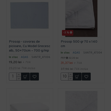
-3 %
Prosop - covoras de
Prosop 500 gr 70 x 140
picioare, Cu Model Grecesc
cm
alb, 50×70cm – 700 g/mp
In stoc
AQAS
SANTR_AT004
In stoc
AQAS
SANTR_AT006
PRP
32,30 lei
19,20 lei
+ TVA
31,37 lei
+ TVA
23,23 lei
TVA inclus
37,96 lei
TVA inclus