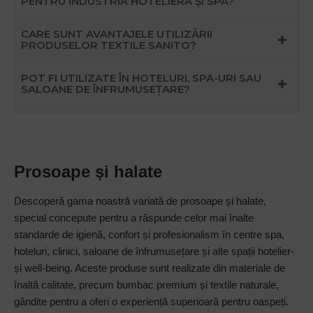
PENTRU INDUSTRIA HOTELIERĂ ȘI SPA?
CARE SUNT AVANTAJELE UTILIZĂRII
PRODUSELOR TEXTILE SANITO?
POT FI UTILIZATE ÎN HOTELURI, SPA-URI SAU
SALOANE DE ÎNFRUMUSEȚARE?
Prosoape și halate
Descoperă gama noastră variată de prosoape și halate,
special concepute pentru a răspunde celor mai înalte
standarde de igienă, confort și profesionalism în centre spa,
hoteluri, clinici, saloane de înfrumusețare și alte spații hotelier-
și well-being. Aceste produse sunt realizate din materiale de
înaltă calitate, precum bumbac premium și textile naturale,
gândite pentru a oferi o experiență superioară pentru oaspeți.