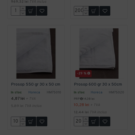
969,32 lei
TVA inclus
-29 %
Prosop 550 gr 30 x 50 cm
Prosop 600 gr 30 x 50cm
In stoc
Horeca
HM75010
In stoc
Horeca
HM75020
4,87 lei
+ TVA
PRP
14,38 lei
10,28 lei
+ TVA
5,89 lei
TVA inclus
12,44 lei
TVA inclus