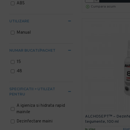
ABS
Cumpara acum
UTILIZARE
Manual
NUMAR BUCATI/PACHET
15
48
SPECIFICATII > UTILIZAT
PENTRU
A igieniza si hidrata rapid
mainile
ALCHOSEPT™ – Dezinfect
Dezinfectare maini
tegumente, 100 ml
In stoc
Klin