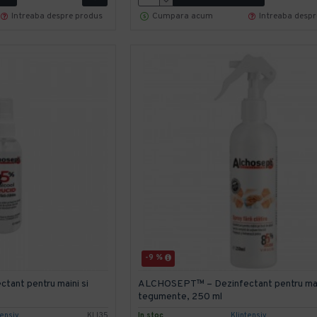
Intreaba despre produs
Cumpara acum
Intreaba desp
-9 %
ant pentru maini si
ALCHOSEPT™ – Dezinfectant pentru main
tegumente, 250 ml
tensiv
KLI35
In stoc
Klintensiv