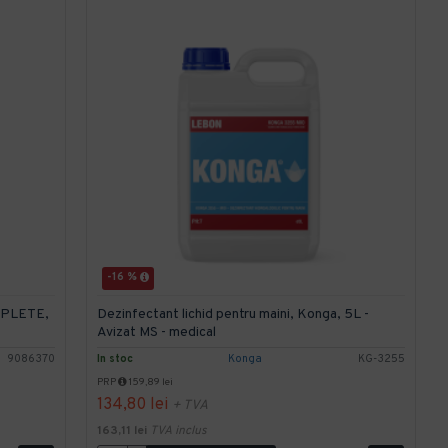
-16 %
MPLETE,
Dezinfectant lichid pentru maini, Konga, 5L -
Avizat MS - medical
9086370
In stoc
Konga
KG-3255
PRP
159,89 lei
134,80 lei
+ TVA
163,11 lei
TVA inclus