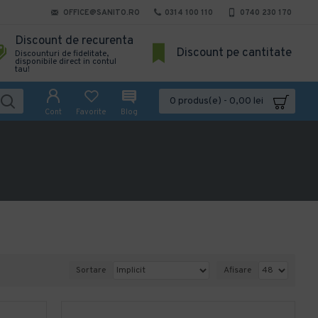
OFFICE@SANITO.RO
0314 100 110
0740 230 170
Discount de recurenta
Discount pe cantitate
Discounturi de fidelitate,
disponibile direct in contul
tau!
0 produs(e) - 0,00 lei
Cont
Favorite
Blog
Sortare
Afisare