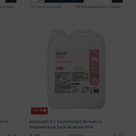
re produs
Cumpara acum
Intreaba despre produs
-24 %
i si
Alchosept 5 L Dezinfectant de maini si
tegumente pe baza de alcool 85%
KLI34
In stoc
Klintensiv
KLI32