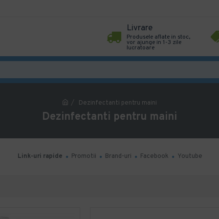
Livrare
Produsele aflate in stoc,
vor ajunge in 1-3 zile
lucratoare
Dezinfectanti pentru maini
Dezinfectanti pentru maini
Link-uri rapide
Promotii
Brand-uri
Facebook
Youtube