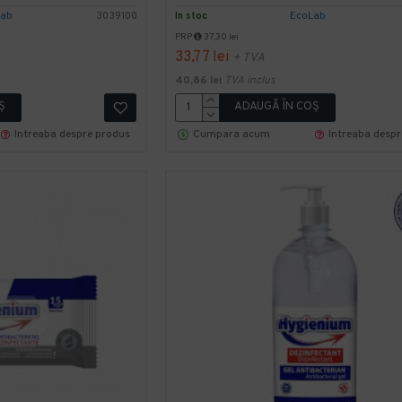
Lab
3039100
In stoc
EcoLab
PRP
37,30 lei
33,77 lei
+ TVA
40,86 lei
TVA inclus
Ş
ADAUGĂ ÎN COŞ
Intreaba despre produs
Cumpara acum
Intreaba desp