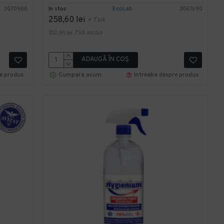
3070900
In stoc
EcoLab
3067690
258,60 lei
+ TVA
312,91 lei
TVA inclus
ADAUGĂ ÎN COŞ
re produs
Cumpara acum
Intreaba despre produs