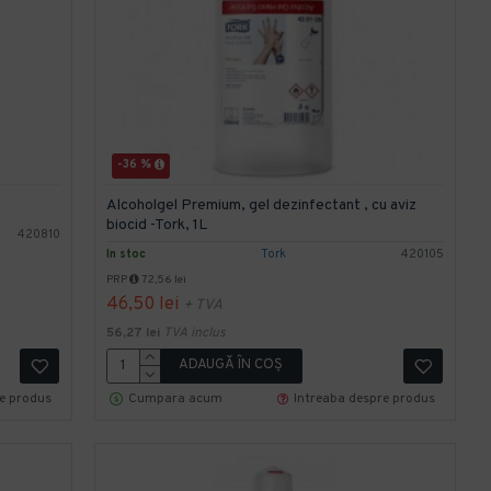
-36 %
Alcoholgel Premium, gel dezinfectant , cu aviz
biocid -Tork, 1L
420810
In stoc
Tork
420105
PRP
72,56 lei
46,50 lei
+ TVA
56,27 lei
TVA inclus
ADAUGĂ ÎN COŞ
re produs
Cumpara acum
Intreaba despre produs