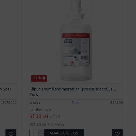
-19 %
n Soft
Săpun spumă antimicrobian (produs biocid), 1L,
Tork
3072020
In stoc
Tork
520800
PRP
107,63 lei
87,30 lei
+ TVA
105,63 lei
TVA inclus
ADAUGĂ ÎN COŞ