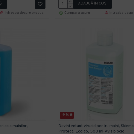
Ş
ADAUGĂ ÎN COŞ
Intreaba despre produs
Cumpara acum
Intreaba desp
-9 %
nica a mainilor,
Dezinfectant virucid pentru maini, Skinma
Protect, Ecolab, 500 ml-Aviz biocid