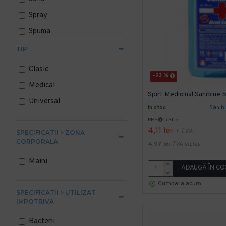
Spray
Spuma
TIP
Clasic
-23 %
Medical
Spirt Medicinal Saniblue
Universal
In stoc
Sanib
PRP
5,31 lei
4,11 lei
+ TVA
SPECIFICATII > ZONA
CORPORALA
4,97 lei
TVA inclus
Maini
ADAUGĂ ÎN CO
Cumpara acum
SPECIFICATII > UTILIZAT
IMPOTRIVA
Bacterii