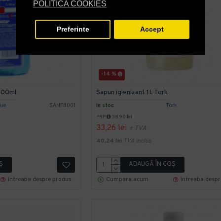
POLITICA COOKIES
Preferinte
Accept
-14 %
 500ml
Sapun igienizant 1L Tork
lue
SANFB001
In stoc
Tork
PRP
38,90 lei
33,26 lei
+ TVA
40,24 lei
TVA inclus
Ş
ADAUGĂ ÎN COŞ
Intreaba despre produs
Cumpara acum
Intreaba desp