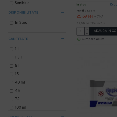
Saniblue
In stoc
Eco
PRP
28,36 lei
SENSE
DISPONIBILITATE
25,69 lei
+ TVA
Sense Emergency
In Stoc
31,08 lei
TVA inclus
Tork
ADAUGĂ ÎN CO
CANTITATE
Cumpara acum
1 l
1.3 l
5 l
15
40 ml
45
72
100 ml
200 ml
PROPRIETATI