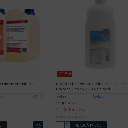
-39 %
 cu dezinfectant, 5 L,
Dezinfectant virucid pentru maini, Skinma
Protect, Ecolab, 1L-Aviz biocid
nga
KG-1121
In stoc
EcoLab
PRP
91,83 lei
55,68 lei
+ TVA
67,37 lei
TVA inclus
Ş
ADAUGĂ ÎN COŞ