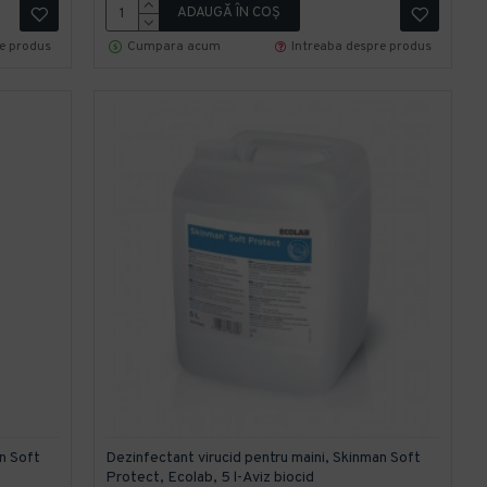
ADAUGĂ ÎN COŞ
re produs
Cumpara acum
Intreaba despre produs
n Soft
Dezinfectant virucid pentru maini, Skinman Soft
Protect, Ecolab, 5 l-Aviz biocid