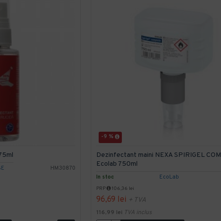
-9 %
 75ml
Dezinfectant maini NEXA SPIRIGEL CO
Ecolab 750ml
SE
HM30870
In stoc
EcoLab
PRP
106,36 lei
96,69 lei
+ TVA
116,99 lei
TVA inclus