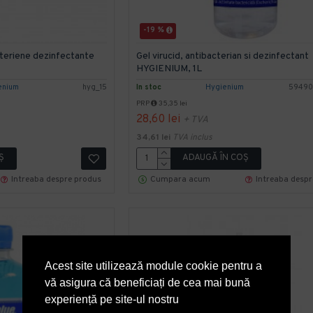
-19 %
teriene dezinfectante
Gel virucid, antibacterian si dezinfectant
HYGIENIUM, 1L
enium
hyg_15
In stoc
Hygienium
59490
PRP
35,35 lei
28,60 lei
+ TVA
34,61 lei
TVA inclus
Ş
ADAUGĂ ÎN COŞ
Intreaba despre produs
Cumpara acum
Intreaba desp
Acest site utilizează module cookie pentru a
vă asigura că beneficiați de cea mai bună
experiență pe site-ul nostru