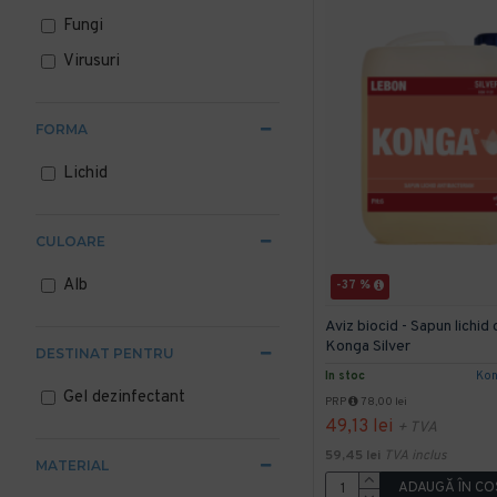
Fungi
Virusuri
FORMA
Lichid
CULOARE
Alb
-37 %
Aviz biocid - Sapun lichid
Konga Silver
DESTINAT PENTRU
In stoc
Ko
Gel dezinfectant
PRP
78,00 lei
49,13 lei
+ TVA
59,45 lei
TVA inclus
MATERIAL
ADAUGĂ ÎN CO