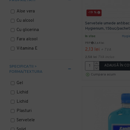
250 ml
Aloe vera
-19 %
500 ml
Cu alcool
Servetele umede antibac
500 ml
Hygienium, 15buc/pachet
Cu glicerina
750 ml
In stoc
Hygi
Fara alcool
PRP
2,64 lei
1000 ml
Vitamina E
2,13 lei
+ TVA
2,58 lei
TVA inclus
ADAUGĂ ÎN CO
SPECIFICATII >
FORMA/TEXTURA
Cumpara acum
Gel
Lichid
Lichid
Plasturi
Servetele
Solid