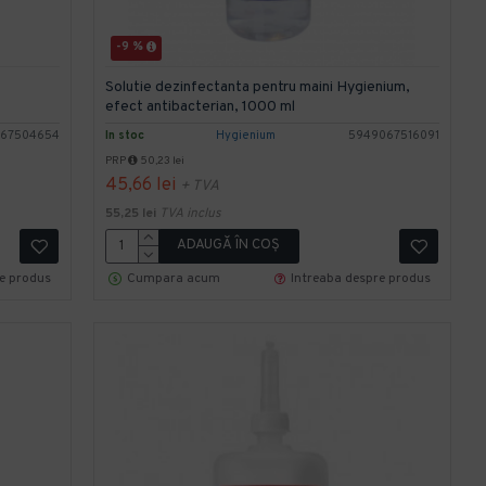
-9 %
Solutie dezinfectanta pentru maini Hygienium,
efect antibacterian, 1000 ml
67504654
In stoc
Hygienium
5949067516091
PRP
50,23 lei
45,66 lei
+ TVA
55,25 lei
TVA inclus
ADAUGĂ ÎN COŞ
re produs
Cumpara acum
Intreaba despre produs