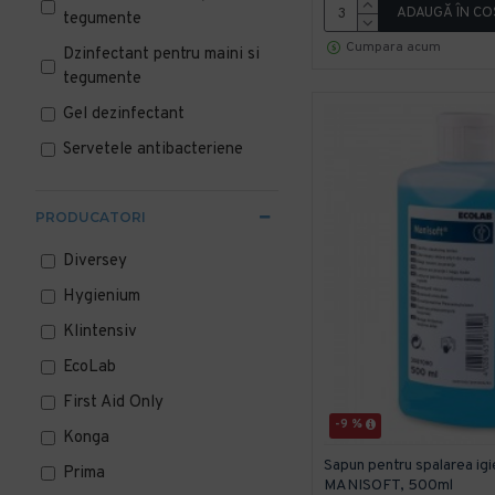
ADAUGĂ ÎN CO
tegumente
Cumpara acum
Dzinfectant pentru maini si
tegumente
Gel dezinfectant
Servetele antibacteriene
PRODUCATORI
Diversey
Hygienium
Klintensiv
EcoLab
First Aid Only
-9 %
Konga
Sapun pentru spalarea igie
Prima
MANISOFT, 500ml