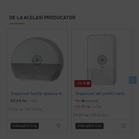
DE LA ACELASI PRODUCATOR
-22 %
Dispenser hartie igienica mini Jumbo Tork alb
Dispenser alb pentru hartie igienica pliata, bulk, Tork
65,34 lei
+ TVA
PRP
84,62 lei
65,76 lei
+ TVA
79,06 lei
TVA inclus
79,57 lei
TVA inclus
Adaugă în Coş
Adaugă în Coş