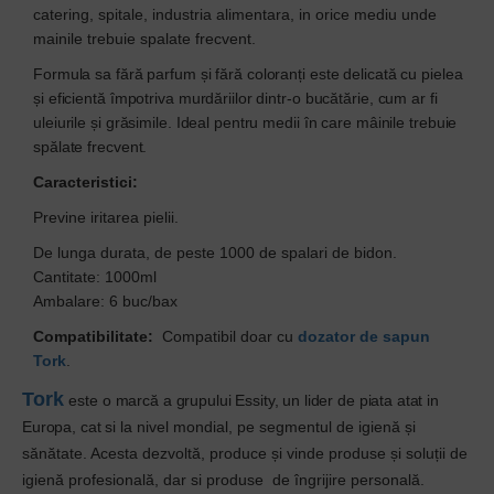
catering, spitale, industria alimentara, in orice mediu unde
mainile trebuie spalate frecvent.
Formula sa fără parfum și fără coloranți este delicată cu pielea
și eficientă împotriva murdăriilor dintr-o bucătărie, cum ar fi
uleiurile și grăsimile. Ideal pentru medii în care mâinile trebuie
spălate frecvent.
Caracteristici:
Previne iritarea pielii.
De lunga durata, de peste 1000 de spalari de bidon.
Cantitate: 1000ml
Ambalare: 6 buc/bax
Compatibilitate:
Compatibil doar cu
dozator de sapun
Tork
.
Tor
k
este
o marcă a grupului Essity, un lider de piata atat in
Europa, cat si
la nivel mondial, pe segmentul de igienă și
sănătate. Acesta dezvoltă, produce și vinde produse și soluții de
igienă profesională, dar si produse
de îngrijire personală.