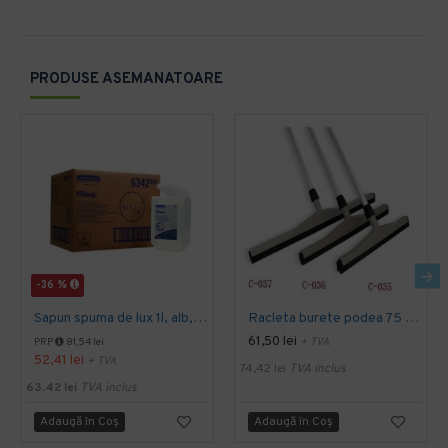
PRODUSE ASEMANATOARE
-36 %
Sapun spuma de lux 1l, alb, Kimberly-Clark
Racleta burete podea 75 cm Limpio
61,50 lei
+ TVA
PRP
81,54 lei
52,41 lei
+ TVA
74,42 lei
TVA inclus
63,42 lei
TVA inclus
Adaugă în Coş
Adaugă în Coş