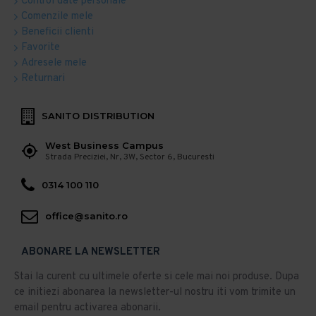
Control date personale
Comenzile mele
Beneficii clienti
Favorite
Adresele mele
Returnari
SANITO DISTRIBUTION
West Business Campus
Strada Preciziei, Nr, 3W, Sector 6, Bucuresti
0314 100 110
office@sanito.ro
ABONARE LA NEWSLETTER
Stai la curent cu ultimele oferte si cele mai noi produse. Dupa
ce initiezi abonarea la newsletter-ul nostru iti vom trimite un
email pentru activarea abonarii.