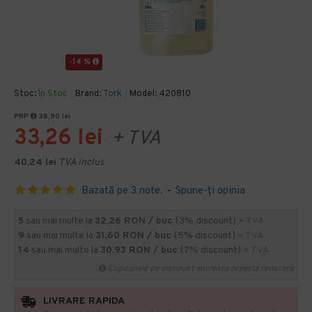
-14 %
Stoc:
În Stoc
Brand:
Tork
Model:
420810
PRP
38,90 lei
33,26 lei
+ TVA
40,24 lei
TVA inclus
Bazată pe 3 note.
-
Spune-ţi opinia
5
sau mai multe la
32,26 RON / buc
(3% discount)
+ TVA
9
sau mai multe la
31,60 RON / buc
(5% discount)
+ TVA
14
sau mai multe la
30,93 RON / buc
(7% discount)
+ TVA
Cupoanele de discount anuleaza aceasta reducere
LIVRARE RAPIDA