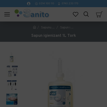
0314 100 110
0740 230 170
Sapunuri lichide, spuma si crema
Sapun igienizant 1L Tork
Sapun igienizant 1L Tork