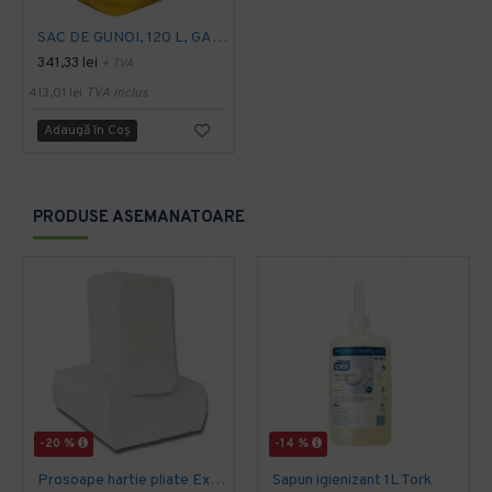
SAC DE GUNOI, 120 L, GALBEN, VERMOP
341,33 lei
+ TVA
413,01 lei
TVA inclus
Adaugă în Coş
PRODUSE ASEMANATOARE
-20 %
-14 %
Prosoape hartie pliate Expres Z fold, 160 buc / pachet, 2 straturi, 21 x 23 cm, 12 pac / bax, AQAS
Sapun igienizant 1L Tork