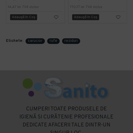
14,47 lei
TVA inclus
770,77 lei
TVA inclus
Adaugă în Coş
Adaugă în Coş
Etichete:
carucior
rufe
reziduri
CUMPERI TOATE PRODUSELE DE
IGIENĂ SI CURĂTENIE PROFESIONALE
DEDICATE AFACERII TALE DINTR-UN