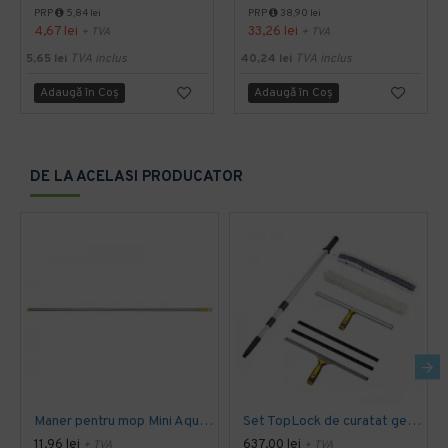
PRP
5,84 lei
PRP
38,90 lei
4,67 lei
33,26 lei
+ TVA
+ TVA
5,65 lei
TVA inclus
40,24 lei
TVA inclus
Adaugă în Coş
Adaugă în Coş
DE LA ACELASI PRODUCATOR
Maner pentru mop Mini Aquva tip spaghetti, gri, 205 grame, Vermop
Set TopLock de curatat geamuri, 35cm, Vermop
11,96 lei
637,00 lei
+ TVA
+ TVA