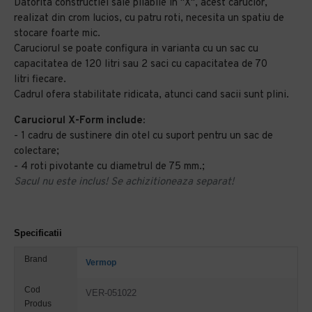
Datorita constructiei sale pliabile in "X", acest carucior,
realizat din crom lucios, cu patru roti, necesita un spatiu de
stocare foarte mic.
Caruciorul se poate configura in varianta cu un sac cu
capacitatea de 120 litri sau 2 saci cu capacitatea de 70
litri fiecare.
Cadrul ofera stabilitate ridicata, atunci cand sacii sunt plini.
Caruciorul X-Form include:
- 1 cadru de sustinere din otel cu suport pentru un sac de
colectare;
- 4 roti pivotante cu diametrul de 75 mm.;
Sacul nu este inclus! Se achizitioneaza separat!
Specificatii
Brand
Vermop
Cod
VER-051022
Produs