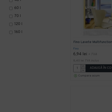
40 l
60 l
70 l
120 l
160 l
240 l
Fino Lavete Multifunctio
Fino
6,94 lei
+ TVA
8,40 lei
TVA inclus
ADAUGĂ ÎN CO
Cumpara acum