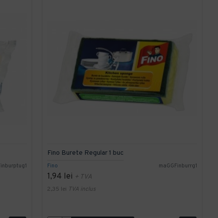
Fino Burete Regular 1 buc
inburptug1
Fino
maGGFinburrg1
1,94 lei
+ TVA
2,35 lei
TVA inclus