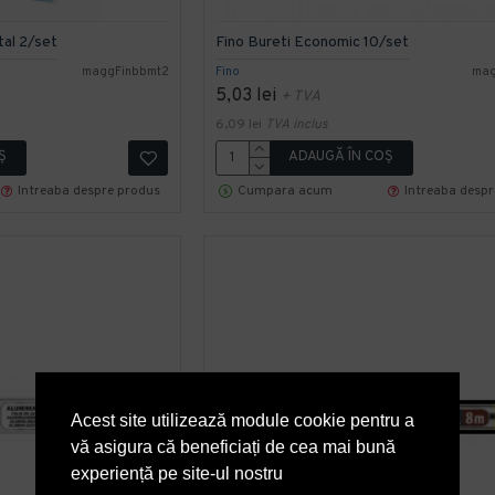
tal 2/set
Fino Bureti Economic 10/set
maggFinbbmt2
Fino
mag
5,03 lei
+ TVA
6,09 lei
TVA inclus
Ş
ADAUGĂ ÎN COŞ
Intreaba despre produs
Cumpara acum
Intreaba desp
Acest site utilizează module cookie pentru a
vă asigura că beneficiați de cea mai bună
experiență pe site-ul nostru