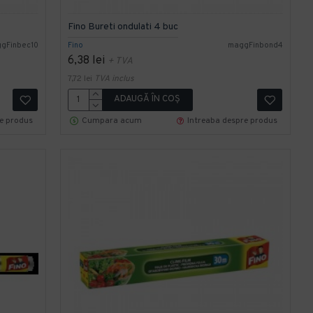
Fino Bureti ondulati 4 buc
gFinbec10
Fino
maggFinbond4
6,38 lei
+ TVA
7,72 lei
TVA inclus
ADAUGĂ ÎN COŞ
re produs
Cumpara acum
Intreaba despre produs