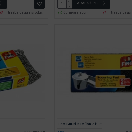
Ş
ADAUGĂ ÎN COŞ
Intreaba despre produs
Cumpara acum
Intreaba desp
Fino Burete Teflon 2 buc
maggFinburtf1
Fino
maG