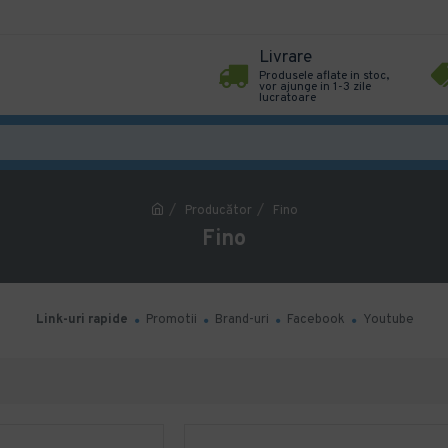
Livrare
Produsele aflate in stoc,
vor ajunge in 1-3 zile
lucratoare
Producător
Fino
Fino
Link-uri rapide
Promotii
Brand-uri
Facebook
Youtube