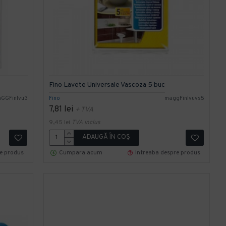
Fino Lavete Universale Vascoza 5 buc
GGFinlvu3
Fino
maggFinlvuvs5
7,81 lei
+ TVA
9,45 lei
TVA inclus
ADAUGĂ ÎN COŞ
re produs
Cumpara acum
Intreaba despre produs