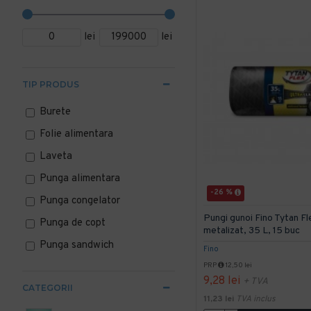
lei
lei
TIP PRODUS
Burete
Folie alimentara
Laveta
Punga alimentara
-26 %
Punga congelator
Pungi gunoi Fino Tytan Flex
Punga de copt
metalizat, 35 L, 15 buc
Punga sandwich
Fino
PRP
12,50 lei
9,28 lei
+ TVA
CATEGORII
11,23 lei
TVA inclus