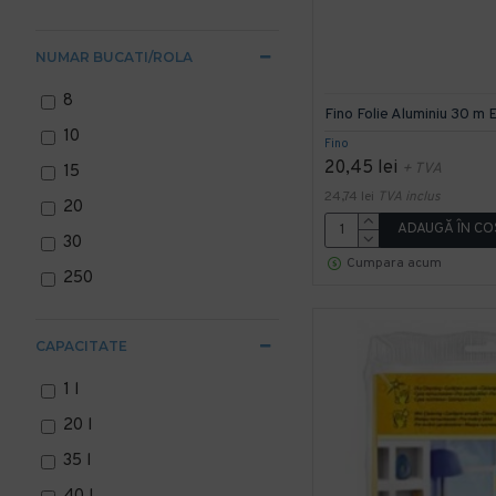
NUMAR BUCATI/ROLA
8
Fino Folie Aluminiu 30 m
10
Fino
20,45 lei
+ TVA
15
24,74 lei
TVA inclus
20
ADAUGĂ ÎN CO
30
Cumpara acum
250
CAPACITATE
1 l
20 l
35 l