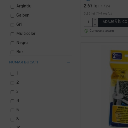
casnic
2,67 lei
Argintiu
+ TVA
3,23 lei
TVA inclus
Galben
Manusi de protectie
ADAUGĂ ÎN CO
Gri
Saci Menajeri
Cumpara acum
Multicolor
Negru
Coşuri Gunoi
Roz
Verde
NUMAR BUCATI
1
2
3
4
5
8