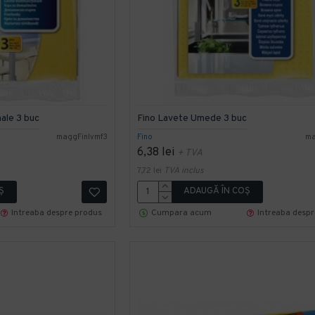
nale 3 buc
Fino Lavete Umede 3 buc
maggFinlvmf3
Fino
ma
6,38 lei
+ TVA
7,72 lei
TVA inclus
Ş
ADAUGĂ ÎN COŞ
Intreaba despre produs
Cumpara acum
Intreaba desp