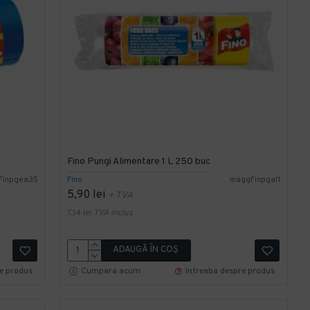
Fino Pungi Alimentare 1 L 250 buc
Finpgea35
Fino
maggFinpgal1
5,90 lei
+ TVA
7,14 lei
TVA inclus
ADAUGĂ ÎN COŞ
re produs
Cumpara acum
Intreaba despre produs