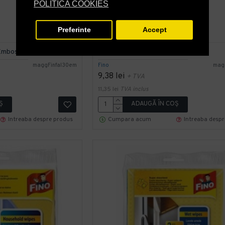
POLITICA COOKIES
Preferinte
Accept
 Embosata
Fino Folie Aluminiu 8 m 45 cm
maggFinfal30em
Fino
mag
9,38 lei
+ TVA
11,35 lei
TVA inclus
Ş
ADAUGĂ ÎN COŞ
Intreaba despre produs
Cumpara acum
Intreaba desp