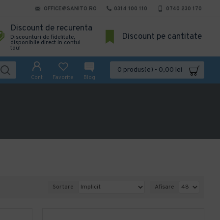
OFFICE@SANITO.RO
0314 100 110
0740 230 170
Discount de recurenta
Discount pe cantitate
Discounturi de fidelitate,
disponibile direct in contul
tau!
0 produs(e) - 0,00 lei
Cont
Favorite
Blog
Sortare
Afisare