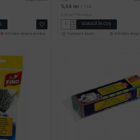
5,04 lei
+ TVA
6,10 lei
TVA inclus
Ş
ADAUGĂ ÎN COŞ
Intreaba despre produs
Cumpara acum
Intreaba desp