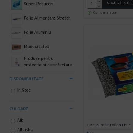
ADAUGĂ ÎN CO
Super Reduceri
Cumpara acum
Folie Alimentara Stretch
Folie Aluminiu
Manusi latex
Produse pentru
protectie si dezinfectare
Pungi alimentare plastic
DISPONIBILITATE
In Stoc
Pungi alimentare hartie
Pungi autosigilante
CULOARE
Lavete pentru curatenie
Alb
Fino Burete Teflon 1 buc
Albastru
Articole de menaj si uz
Fino