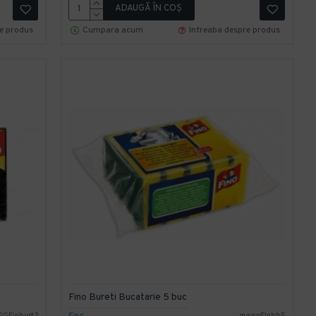
ADAUGĂ ÎN COŞ
re produs
Cumpara acum
Intreaba despre produs
Fino Bureti Bucatarie 5 buc
GFinburt2
Fino
maggFinbb5