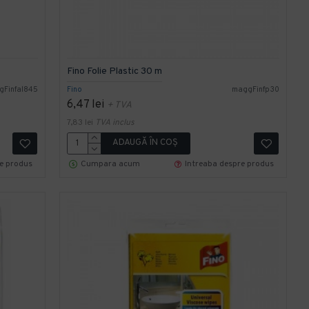
Fino Folie Plastic 30 m
gFinfal845
Fino
maggFinfp30
6,47 lei
+ TVA
7,83 lei
TVA inclus
ADAUGĂ ÎN COŞ
re produs
Cumpara acum
Intreaba despre produs