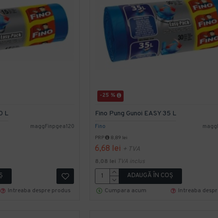
-25 %
0 L
Fino Pung Gunoi EASY 35 L
maggFinpgea120
Fino
magg
PRP
8,89 lei
6,68 lei
+ TVA
8,08 lei
TVA inclus
Ş
ADAUGĂ ÎN COŞ
Intreaba despre produs
Cumpara acum
Intreaba desp