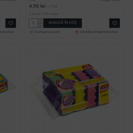
4,90 lei
+ TVA
5,93 lei
TVA inclus
ADAUGĂ ÎN COŞ
re produs
Cumpara acum
Intreaba despre produs