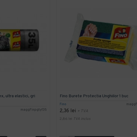
, ultra elastici, gri
Fino Burete Protectia Unghiilor 1 buc
Fino
maggF
maggFinpgtyf35
2,36 lei
+ TVA
2,86 lei
TVA inclus