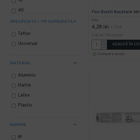
10
40
Fino Bureti Bucatarie Me
100
Fino
SPECIFICATII > TIP SUPRAFATA
4,28 lei
+ TVA
196
Teflon
5,18 lei
TVA inclus
250
Universal
ADAUGĂ ÎN CO
Cumpara acum
MATERIAL
Aluminiu
Hartie
Latex
Plastic
MARIME
M