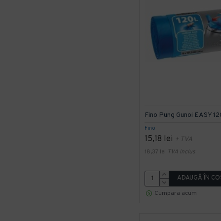
Fino Pung Gunoi EASY 12
Fino
15,18 lei
+ TVA
18,37 lei
TVA inclus
ADAUGĂ ÎN CO
Cumpara acum