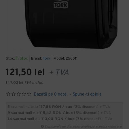
Stoc:
În Stoc
Brand:
Tork
Model:
256011
121,50 lei
+ TVA
147,02 lei
TVA inclus
Bazată pe 0 note.
-
Spune-ţi opinia
5
sau mai multe la
117,86 RON / buc
(3% discount)
+ TVA
9
sau mai multe la
115,42 RON / buc
(5% discount)
+ TVA
14
sau mai multe la
113,00 RON / buc
(7% discount)
+ TVA
Cupoanele de discount anuleaza aceasta reducere