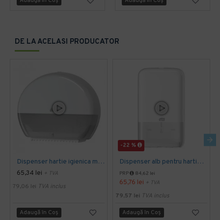
Adaugă în Coş
Adaugă în Coş
DE LA ACELASI PRODUCATOR
-22 %
Dispenser hartie igienica mini Jumbo Tork alb
Dispenser alb pentru hartie igienica pliata, bulk, Tork
65,34 lei
+ TVA
PRP
84,62 lei
65,76 lei
+ TVA
79,06 lei
TVA inclus
79,57 lei
TVA inclus
Adaugă în Coş
Adaugă în Coş