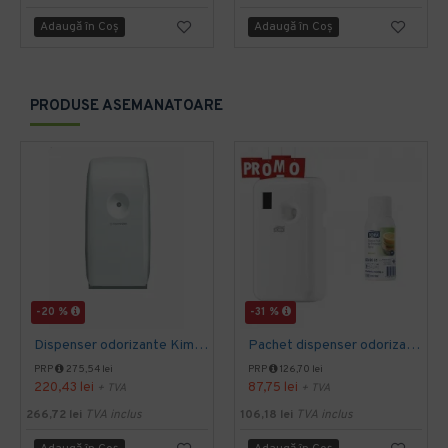
Adaugă în Coş
Adaugă în Coş
PRODUSE ASEMANATOARE
-20 %
-31 %
Dispenser odorizante Kimberly-Clark Aquarius
Pachet dispenser odorizant Tork Air si un odorizant
PRP
275,54 lei
PRP
126,70 lei
220,43 lei
87,75 lei
+ TVA
+ TVA
266,72 lei
TVA inclus
106,18 lei
TVA inclus