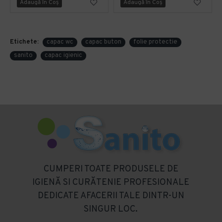
Adaugă în Coş
Adaugă în Coş
Etichete:
capac wc
capac buton
folie protectie
sanito
capac igienic
CUMPERI TOATE PRODUSELE DE
IGIENĂ SI CURĂTENIE PROFESIONALE
DEDICATE AFACERII TALE DINTR-UN
SINGUR LOC.