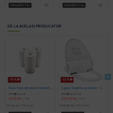
Adaugă în Coş
Adaugă în Coş
DE LA ACELASI PRODUCATOR
-19 %
-12 %
Rola folie de unica folosinta, cu 60 utilizari, pentru capacele de toaleta cu buton, Sanito
Capac toaleta cu buton - cu folie 135 utilizari Sanito
PRP
19,76 lei
PRP
597,50 lei
16,00 lei
528,00 lei
+ TVA
+ TVA
19,36 lei
TVA inclus
638,88 lei
TVA inclus