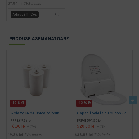
37,50 lei
TVA inclus
Adaugă în Coş
PRODUSE ASEMANATOARE
-19 %
-12 %
Rola folie de unica folosinta, cu 60 utilizari, pentru capacele de toaleta cu buton, Sanito
Capac toaleta cu buton - cu folie 135 utilizari Sanito
PRP
19,76 lei
PRP
597,50 lei
16,00 lei
528,00 lei
+ TVA
+ TVA
19,36 lei
TVA inclus
638,88 lei
TVA inclus