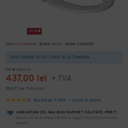
-10 %
Stoc:
La Comanda
Brand:
Sanito
Model:
SAN201B1
Acest produs iti va fi livrat in La Comanda.
PRP
483,75 lei
437,00 lei
+ TVA
528,77 lei
TVA inclus
Bazată pe 3 note.
-
Spune-ţi opinia
GARANTAM CEL MAI BUN RAPORT CALITATE-PRET!
​Bucura-te de produse calitative, suport eficient si o livrare
rapida!