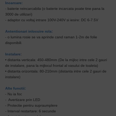
Incarcare:
- baterie reincarcabila (o baterie incarcata poate tine pana la
3000 de utilizari)
- adaptor cu voltaj
intrare
100V-240V si
iesire: DC 6-7.5V
Antentionari inlocuire rola:
- o lumina rosie se va aprinde cand raman 1-2m de folie
disponibili.
Instalare:
• distanta v
erticala
: 450-480mm (De la mijloc intre cele 2 gauri
de instalare, pana la mijlocul frontal al vasului de toaleta)
• distanta orizontala: 80-210mm (distanta intre cele 2 gauri de
instalare)
Alte functii:
- Nu ia foc
- Avertizare prin LED
- Protectie pentru supraumplere
- Interval restartare: 6 secunde