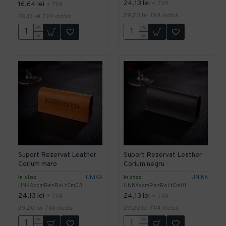
24,13 lei
16,64 lei
+ TVA
+ TVA
29,20 lei
TVA inclus
20,13 lei
TVA inclus
Suport Rezervat Leather
Suport Rezervat Leather
Corium maro
Corium negru
In stoc
UNIKA
In stoc
UNIKA
UNKAccmRezRoLtCm03
UNKAccmRezRoLtCm01
24,13 lei
24,13 lei
+ TVA
+ TVA
29,20 lei
TVA inclus
29,20 lei
TVA inclus