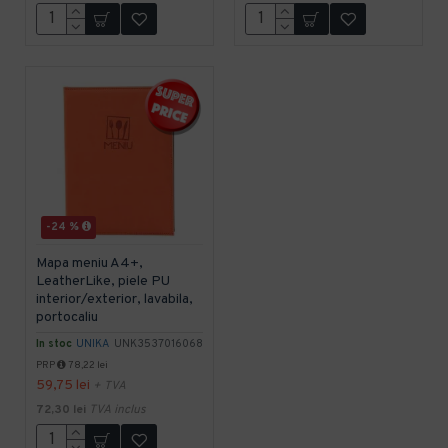
-24 %
Mapa meniu A4+,
LeatherLike, piele PU
interior/exterior, lavabila,
portocaliu
In stoc
UNIKA
UNK3537016068
PRP
78,22 lei
59,75 lei
+ TVA
72,30 lei
TVA inclus