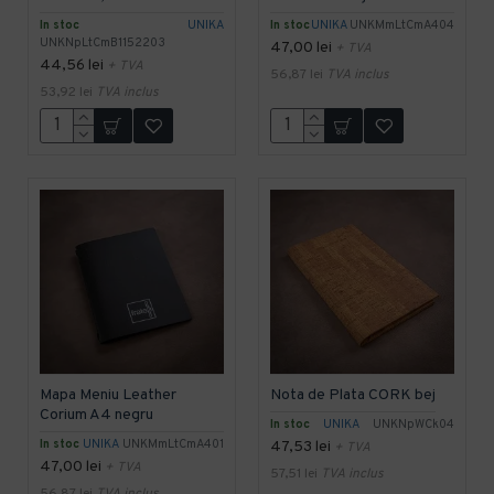
In stoc
UNIKA
In stoc
UNIKA
UNKMmLtCmA404
UNKNpLtCmB1152203
47,00 lei
+ TVA
44,56 lei
+ TVA
56,87 lei
TVA inclus
53,92 lei
TVA inclus
Mapa Meniu Leather
Nota de Plata CORK bej
Corium A4 negru
In stoc
UNIKA
UNKNpWCk04
In stoc
UNIKA
UNKMmLtCmA401
47,53 lei
+ TVA
47,00 lei
+ TVA
57,51 lei
TVA inclus