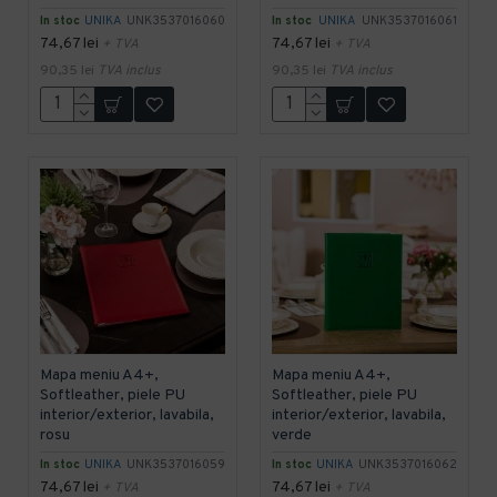
In stoc
UNIKA
UNK3537016060
In stoc
UNIKA
UNK3537016061
74,67 lei
74,67 lei
+ TVA
+ TVA
90,35 lei
TVA inclus
90,35 lei
TVA inclus
Mapa meniu A4+,
Mapa meniu A4+,
Softleather, piele PU
Softleather, piele PU
interior/exterior, lavabila,
interior/exterior, lavabila,
rosu
verde
In stoc
UNIKA
UNK3537016059
In stoc
UNIKA
UNK3537016062
74,67 lei
74,67 lei
+ TVA
+ TVA