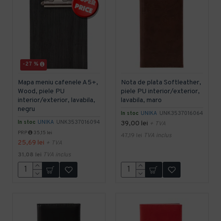
-27 %
Mapa meniu cafenele A5+,
Nota de plata Softleather,
Wood, piele PU
piele PU interior/exterior,
interior/exterior, lavabila,
lavabila, maro
negru
In stoc
UNIKA
UNK3537016064
In stoc
UNIKA
UNK3537016094
39,00 lei
+ TVA
PRP
35,15 lei
47,19 lei
TVA inclus
25,69 lei
+ TVA
31,08 lei
TVA inclus