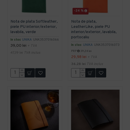
-24 %
Nota de plata Softleather,
Nota de plata,
piele PU interior/exterior,
LeatherLike, piele PU
lavabila, verde
interior/exterior, lavabila,
portocaliu
In stoc
UNIKA
UNK3537016066
In stoc
UNIKA
UNK3537016073
39,00 lei
+ TVA
PRP
39,24 lei
47,19 lei
TVA inclus
29,98 lei
+ TVA
36,28 lei
TVA inclus