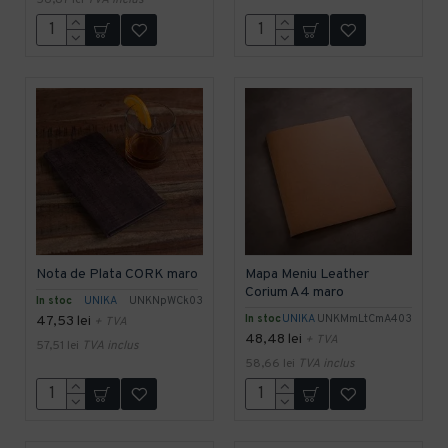
56,87 lei
TVA inclus
Nota de Plata CORK maro
Mapa Meniu Leather
Corium A4 maro
In stoc
UNIKA
UNKNpWCk03
In stoc
UNIKA
UNKMmLtCmA403
47,53 lei
+ TVA
48,48 lei
+ TVA
57,51 lei
TVA inclus
58,66 lei
TVA inclus