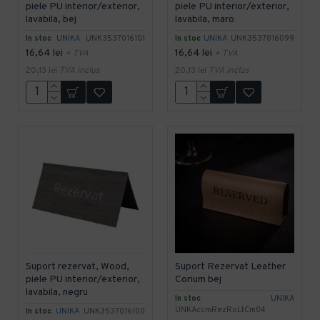
piele PU interior/exterior,
piele PU interior/exterior,
lavabila, bej
lavabila, maro
In stoc
UNIKA
UNK3537016101
In stoc
UNIKA
UNK3537016099
16,64 lei
16,64 lei
+ TVA
+ TVA
20,13 lei
TVA inclus
20,13 lei
TVA inclus
Suport rezervat, Wood,
Suport Rezervat Leather
piele PU interior/exterior,
Corium bej
lavabila, negru
In stoc
UNIKA
UNKAccmRezRoLtCm04
In stoc
UNIKA
UNK3537016100