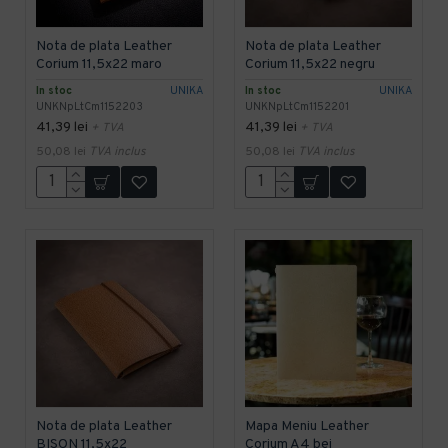
Nota de plata Leather
Nota de plata Leather
Corium 11,5x22 maro
Corium 11,5x22 negru
In stoc
UNIKA
In stoc
UNIKA
UNKNpLtCm1152203
UNKNpLtCm1152201
41,39 lei
41,39 lei
+ TVA
+ TVA
50,08 lei
TVA inclus
50,08 lei
TVA inclus
Nota de plata Leather
Mapa Meniu Leather
BISON 11,5x22
Corium A4 bej