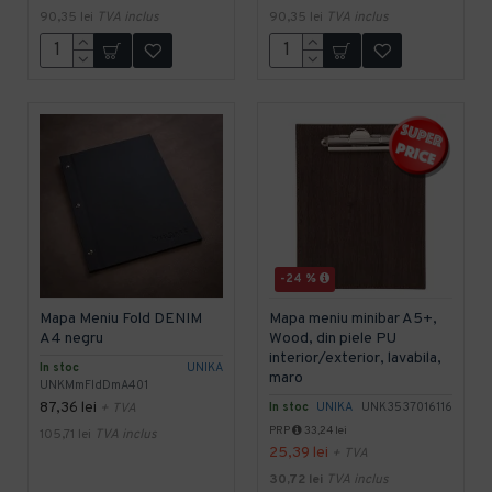
90,35 lei
TVA inclus
90,35 lei
TVA inclus
-24 %
Mapa Meniu Fold DENIM
Mapa meniu minibar A5+,
A4 negru
Wood, din piele PU
interior/exterior, lavabila,
In stoc
UNIKA
maro
UNKMmFldDmA401
87,36 lei
In stoc
UNIKA
UNK3537016116
+ TVA
PRP
33,24 lei
105,71 lei
TVA inclus
25,39 lei
+ TVA
30,72 lei
TVA inclus