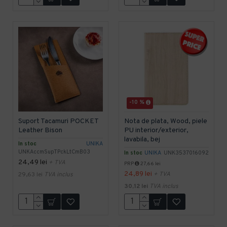
-10 %
Suport Tacamuri POCKET
Nota de plata, Wood, piele
Leather Bison
PU interior/exterior,
lavabila, bej
In stoc
UNIKA
UNKAccmSupTPckLtCmB03
In stoc
UNIKA
UNK3537016092
24,49 lei
+ TVA
PRP
27,66 lei
24,89 lei
29,63 lei
TVA inclus
+ TVA
30,12 lei
TVA inclus