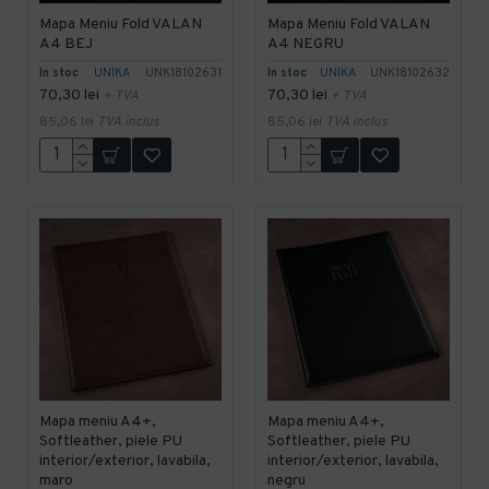
Mapa Meniu Fold VALAN
Mapa Meniu Fold VALAN
A4 BEJ
A4 NEGRU
In stoc
UNIKA
UNK18102631
In stoc
UNIKA
UNK18102632
70,30 lei
70,30 lei
+ TVA
+ TVA
85,06 lei
TVA inclus
85,06 lei
TVA inclus
Mapa meniu A4+,
Mapa meniu A4+,
Softleather, piele PU
Softleather, piele PU
interior/exterior, lavabila,
interior/exterior, lavabila,
maro
negru