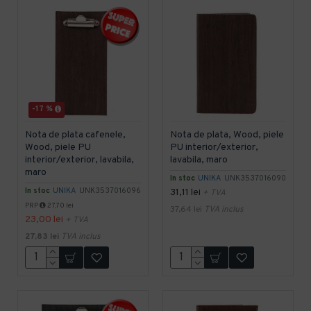
-17 %
Nota de plata cafenele,
Nota de plata, Wood, piele
Wood, piele PU
PU interior/exterior,
interior/exterior, lavabila,
lavabila, maro
maro
In stoc
UNIKA
UNK3537016090
In stoc
UNIKA
UNK3537016096
31,11 lei
+ TVA
PRP
27,70 lei
37,64 lei
TVA inclus
23,00 lei
+ TVA
27,83 lei
TVA inclus