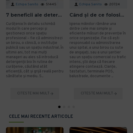
Echipa Sanito
51445
Echipa Sanito
20724
7 beneficii ale detergenților bio pentru mediu și sănătate în spațiile profesionale
Când și de ce folosim gelul dezinfectant? Ghid aplicat pentru organizații
Curățenia în detaliu schimbă
Igiena mâinilor rămâne una
modul în care percepi și
dintre cele mai simple și
gestionezi orice spațiu
eficiente măsuri de prevenție în
profesional – fie că administrezi
orice organizație. Fie că ești
un birou, o clinică, o instituție
responsabil cu administrarea
publică sau un spațiu industrial. În
unui spital, a unui birou cu sute
ultimii ani, tot mai mulți
de angajați, sau a unui șantier
manageri au ales să introducă
sau un spațiu comercial cu trafic
detergenții bio în rutina de
intens, știi deja că fiecare
curățenie, căutând atât
atingere contează. Clanțe,
eficiență, cât și grijă reală pentru
tastaturi, terminale POS,
sănătate și mediu. S..
balustrade, documente ..
CITESTE MAI MULT
CITESTE MAI MULT
CELE MAI RECENTE ARTICOLE