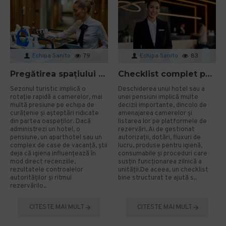
Echipa Sanito
79
Echipa Sanito
83
Pregătirea spațiului pentru sezonul turistic: cum eviți problemele de igienă?
Checklist complet pentru deschiderea unui hotel sau a unei pensiuni
Sezonul turistic implică o
Deschiderea unui hotel sau a
rotație rapidă a camerelor, mai
unei pensiuni implică multe
multă presiune pe echipa de
decizii importante, dincolo de
curățenie și așteptări ridicate
amenajarea camerelor și
din partea oaspeților. Dacă
listarea lor pe platformele de
administrezi un hotel, o
rezervări. Ai de gestionat
pensiune, un aparthotel sau un
autorizații, dotări, fluxuri de
complex de case de vacanță, știi
lucru, produse pentru igienă,
deja că igiena influențează în
consumabile și proceduri care
mod direct recenziile,
susțin funcționarea zilnică a
rezultatele controalelor
unității.De aceea, un checklist
autorităților și ritmul
bine structurat te ajută s..
rezervărilo..
CITESTE MAI MULT
CITESTE MAI MULT