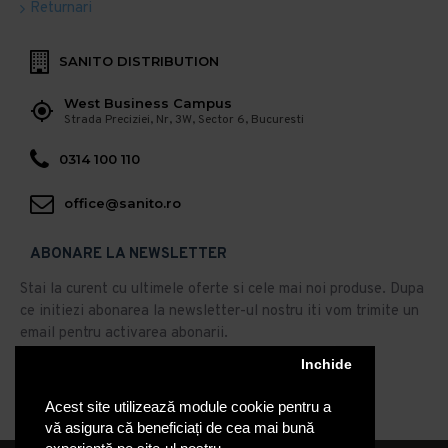
Returnari
SANITO DISTRIBUTION
West Business Campus
Strada Preciziei, Nr, 3W, Sector 6, Bucuresti
0314 100 110
office@sanito.ro
ABONARE LA NEWSLETTER
Stai la curent cu ultimele oferte si cele mai noi produse. Dupa
ce initiezi abonarea la newsletter-ul nostru iti vom trimite un
email pentru activarea abonarii.
Abonare
Inchide
Acest site utilizează module cookie pentru a
Am citit şi sunt de acord cu
Politica de Confidentialitate
vă asigura că beneficiați de cea mai bună