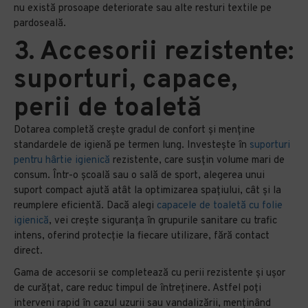
nu există prosoape deteriorate sau alte resturi textile pe
pardoseală.
3. Accesorii rezistente:
suporturi, capace,
perii de toaletă
Dotarea completă crește gradul de confort și menține
standardele de igienă pe termen lung. Investește în
suporturi
pentru hârtie igienică
rezistente, care susțin volume mari de
consum. Într-o școală sau o sală de sport, alegerea unui
suport compact ajută atât la optimizarea spațiului, cât și la
reumplere eficientă. Dacă alegi
capacele de toaletă cu folie
igienică
, vei crește siguranța în grupurile sanitare cu trafic
intens, oferind protecție la fiecare utilizare, fără contact
direct.
Gama de accesorii se completează cu perii rezistente și ușor
de curățat, care reduc timpul de întreținere. Astfel poți
interveni rapid în cazul uzurii sau vandalizării, menținând