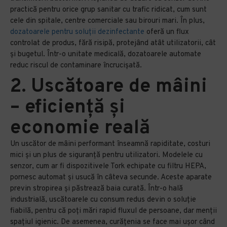
practică pentru orice grup sanitar cu trafic ridicat, cum sunt
cele din spitale, centre comerciale sau birouri mari. În plus,
dozatoarele pentru soluții dezinfectante
oferă un flux
controlat de produs, fără risipă, protejând atât utilizatorii, cât
și bugetul. Într-o unitate medicală, dozatoarele automate
reduc riscul de contaminare încrucișată.
2. Uscătoare de mâini
– eficiență și
economie reală
Un uscător de mâini performant înseamnă rapiditate, costuri
mici și un plus de siguranță pentru utilizatori. Modelele cu
senzor, cum ar fi dispozitivele Tork echipate cu filtru HEPA,
pornesc automat și usucă în câteva secunde. Aceste aparate
previn stropirea și păstrează baia curată. Într-o hală
industrială, uscătoarele cu consum redus devin o soluție
fiabilă, pentru că poți mări rapid fluxul de persoane, dar menții
spațiul igienic. De asemenea, curățenia se face mai ușor când