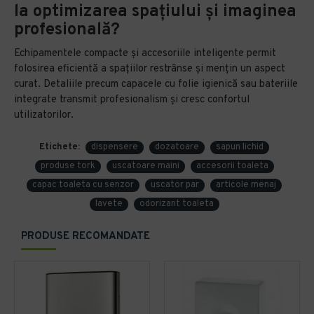
la optimizarea spațiului și imaginea
profesională?
Echipamentele compacte și accesoriile inteligente permit
folosirea eficientă a spațiilor restrânse și mențin un aspect
curat. Detaliile precum capacele cu folie igienică sau bateriile
integrate transmit profesionalism și cresc confortul
utilizatorilor.
Etichete:
dispensere
dozatoare
sapun lichid
produse tork
uscatoare maini
accesorii toaleta
capac toaleta cu senzor
uscator par
articole menaj
lavete
odorizant toaleta
PRODUSE RECOMANDATE