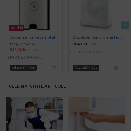
-21 %
Dispenser servetele pliate Xpress inox Tork
Dispenser pungi igiena feminina ABS
21,43 lei
+ TVA
PRP
680,00 lei
538,00 lei
+ TVA
25,93 lei
TVA inclus
650,98 lei
TVA inclus
Adaugă în Coş
Adaugă în Coş
CELE MAI CITITE ARTICOLE