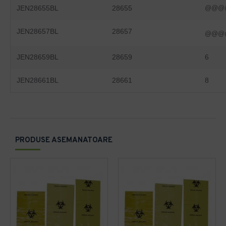
JEN28655BL
28655
@@@
JEN28657BL
28657
@@@
JEN28659BL
28659
6
JEN28661BL
28661
8
PRODUSE ASEMANATOARE