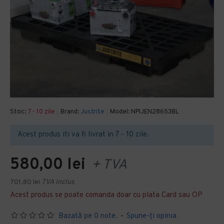
Stoc:
7 - 10 zile
Brand:
Justrite
Model:
NPIJEN28653BL
Acest produs iti va fi livrat in 7 - 10 zile.
580,00 lei
+ TVA
701,80 lei
TVA inclus
Acest produs se poate comanda doar cu plata Card sau OP
Bazată pe 0 note.
-
Spune-ţi opinia