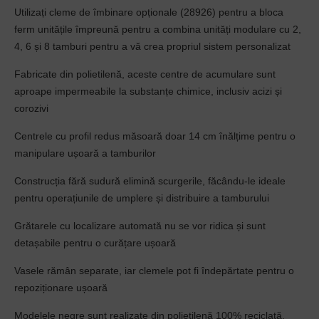
Utilizați cleme de îmbinare opționale (28926) pentru a bloca
ferm unitățile împreună pentru a combina unități modulare cu 2,
4, 6 și 8 tamburi pentru a vă crea propriul sistem personalizat
Fabricate din polietilenă, aceste centre de acumulare sunt
aproape impermeabile la substanțe chimice, inclusiv acizi și
corozivi
Centrele cu profil redus măsoară doar 14 cm înălțime pentru o
manipulare ușoară a tamburilor
Construcția fără sudură elimină scurgerile, făcându-le ideale
pentru operațiunile de umplere și distribuire a tamburului
Grătarele cu localizare automată nu se vor ridica și sunt
detașabile pentru o curățare ușoară
Vasele rămân separate, iar clemele pot fi îndepărtate pentru o
repoziționare ușoară
Modelele negre sunt realizate din polietilenă 100% reciclată.