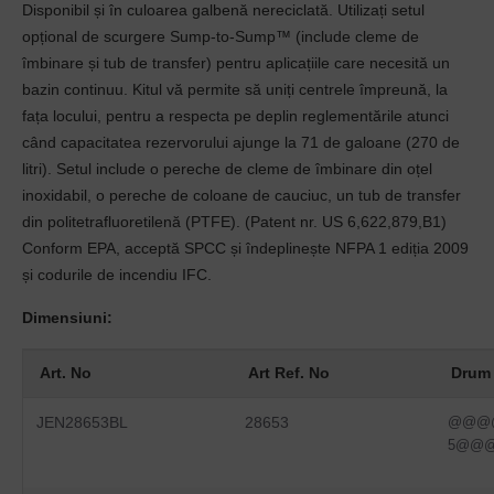
Disponibil și în culoarea galbenă nereciclată. Utilizați setul
opțional de scurgere Sump-to-Sump™ (include cleme de
îmbinare și tub de transfer) pentru aplicațiile care necesită un
bazin continuu. Kitul vă permite să uniți centrele împreună, la
fața locului, pentru a respecta pe deplin reglementările atunci
când capacitatea rezervorului ajunge la 71 de galoane (270 de
litri). Setul include o pereche de cleme de îmbinare din oțel
inoxidabil, o pereche de coloane de cauciuc, un tub de transfer
din politetrafluoretilenă (PTFE). (Patent nr. US 6,622,879,B1)
Conform EPA, acceptă SPCC și îndeplinește NFPA 1 ediția 2009
și codurile de incendiu IFC.
Dimensiuni:
Art. No
Art Ref. No
Drum 
JEN28653BL
28653
@@@
5@@