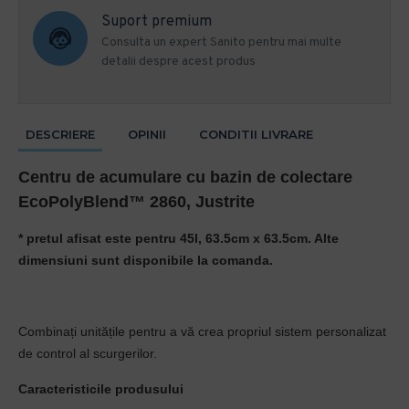
Suport premium
Consulta un expert Sanito pentru mai multe
detalii despre acest produs
DESCRIERE
OPINII
CONDITII LIVRARE
Centru de acumulare cu bazin de colectare
EcoPolyBlend™ 2860, Justrite
* pretul afisat este pentru 45l,
63.5cm x 63.5cm. Alte
dimensiuni sunt disponibile la comanda.
Combinați unitățile pentru a vă crea propriul sistem personalizat
de control al scurgerilor.
Caracteristicile produsului