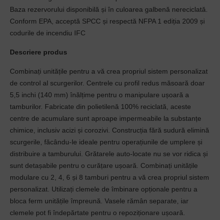
Baza rezervorului disponibilă și în culoarea galbenă nereciclată.
Conform EPA, acceptă SPCC și respectă NFPA 1 ediția 2009 și
codurile de incendiu IFC
Descriere produs
Combinați unitățile pentru a vă crea propriul sistem personalizat
de control al scurgerilor. Centrele cu profil redus măsoară doar
5,5 inchi (140 mm) înălțime pentru o manipulare ușoară a
tamburilor. Fabricate din polietilenă 100% reciclată, aceste
centre de acumulare sunt aproape impermeabile la substanțe
chimice, inclusiv acizi și corozivi. Construcția fără sudură elimină
scurgerile, făcându-le ideale pentru operațiunile de umplere și
distribuire a tamburului. Grătarele auto-locate nu se vor ridica și
sunt detașabile pentru o curățare ușoară. Combinați unitățile
modulare cu 2, 4, 6 și 8 tamburi pentru a vă crea propriul sistem
personalizat. Utilizați clemele de îmbinare opționale pentru a
bloca ferm unitățile împreună. Vasele rămân separate, iar
clemele pot fi îndepărtate pentru o repoziționare ușoară.