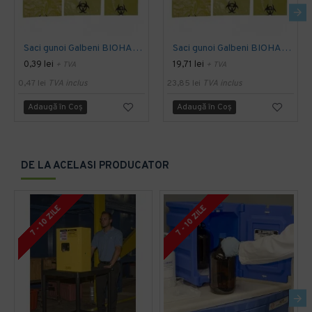
Saci gunoi Galbeni BIOHAZARD 10 litri
Saci gunoi Galbeni BIOHAZARD 20 litri, 50 bucati
0,39 lei
19,71 lei
+ TVA
+ TVA
0,47 lei
TVA inclus
23,85 lei
TVA inclus
Adaugă în Coş
Adaugă în Coş
DE LA ACELASI PRODUCATOR
7 - 10 ZILE
7 - 10 ZILE