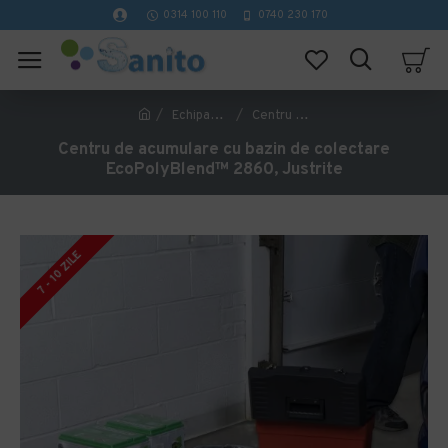
0314 100 110
0740 230 170
Echipamente pentru siguranta si protectia muncii
Centru de acumulare cu bazin de colectare EcoPolyBlend™ 2860, Justrite
Centru de acumulare cu bazin de colectare
EcoPolyBlend™ 2860, Justrite
7 - 10 ZILE