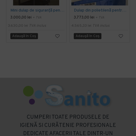
Mini dulap de siguranță pentru lichide inflamabile 89-MI, Justrite
Dulap din polietilenă pentru corozivi, de blat 24080-CT, Justrite
3.000,00 lei
3.773,00 lei
+ TVA
+ TVA
3.630,00 lei
TVA inclus
4.565,33 lei
TVA inclus
Adaugă în Coş
Adaugă în Coş
CUMPERI TOATE PRODUSELE DE
IGIENĂ SI CURĂTENIE PROFESIONALE
DEDICATE AFACERII TALE DINTR-UN