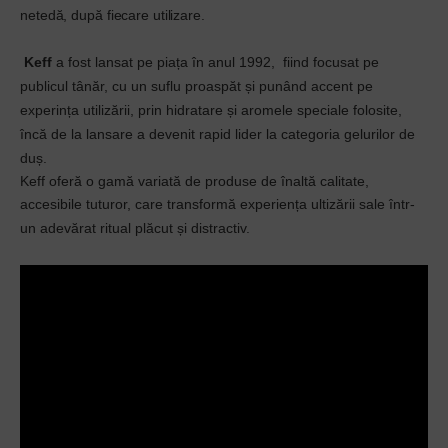
netedă, după fiecare utilizare.
Keff
a fost lansat pe piața în anul 1992, fiind
focusat pe
publicul tânăr, cu un suflu proaspăt și punând accent pe
experința utilizării, prin hidratare și aromele speciale folosite,
î
ncă de la lansare a devenit rapid lider la categoria gelurilor de
duș.
Keff oferă o gamă variată de produse de înaltă calitate,
accesibile tuturor, care transformă experiența ultizării sale într-
un adevărat ritual plăcut și distractiv.