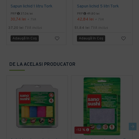
Sapun lichid 1 litru Tork
Sapun lichid 5 litri Tork
PRP
37,06 lei
PRP
49,80 lei
30,74 lei
42,84 lei
+ TVA
+ TVA
37,20 lei
TVA inclus
51,84 lei
TVA inclus
Adaugă în Coş
Adaugă în Coş
DE LA ACELASI PRODUCATOR
-12 %