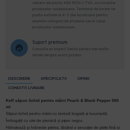
valoare de peste 490 RON + TVA, cu exceptia
produselor voluminoase. Termenul de livrare se
poate extinde la 4-5 zile lucratoare pentru
anumite categorii de produse sau in cazul
produselor voluminoase.
Suport premium
Consulta un expert Sanito pentru mai multe
detalii despre acest produs
DESCRIERE
SPECIFICATII
OPINII
CONDITII LIVRARE
Keff săpun lichid pentru mâini
Peach & Black Pepper
500
ml
Săpun lichid pentru mâini cu textură bogată și luxuriantă.
Îmbogațit cu ulei de piersică și piper negru.
Hidratează și hrăneste pielea, lăsând o senzație de piele fină și