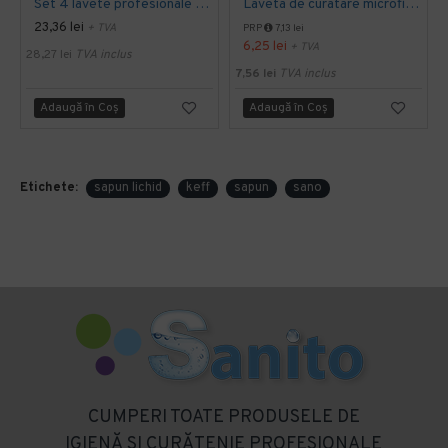
Set 4 lavete profesionale din microfibre Sano Sushi
Laveta de curatare microfibra 30 x 30 cm, Sano Sushi
23,36 lei
+ TVA
PRP
7,13 lei
6,25 lei
+ TVA
28,27 lei
TVA inclus
7,56 lei
TVA inclus
Adaugă în Coş
Adaugă în Coş
Etichete:
sapun lichid
keff
sapun
sano
CUMPERI TOATE PRODUSELE DE
IGIENĂ SI CURĂTENIE PROFESIONALE