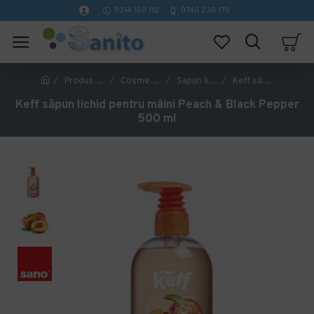
0314 100 110
0740 230 170
Produse Hoteliere
Cosmetice Hoteliere
Sapun lichid
Keff săpun lichid pentru mâini Peach & Black Pepper 500 ml
Keff săpun lichid pentru mâini Peach & Black Pepper
500 ml