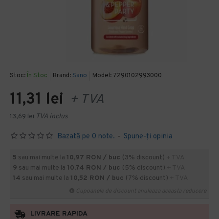
Stoc:
În Stoc
Brand:
Sano
Model:
7290102993000
11,31 lei
+ TVA
13,69 lei
TVA inclus
Bazată pe 0 note.
-
Spune-ţi opinia
5
sau mai multe la
10,97 RON / buc
(3% discount)
+ TVA
9
sau mai multe la
10,74 RON / buc
(5% discount)
+ TVA
14
sau mai multe la
10,52 RON / buc
(7% discount)
+ TVA
Cupoanele de discount anuleaza aceasta reducere
LIVRARE RAPIDA