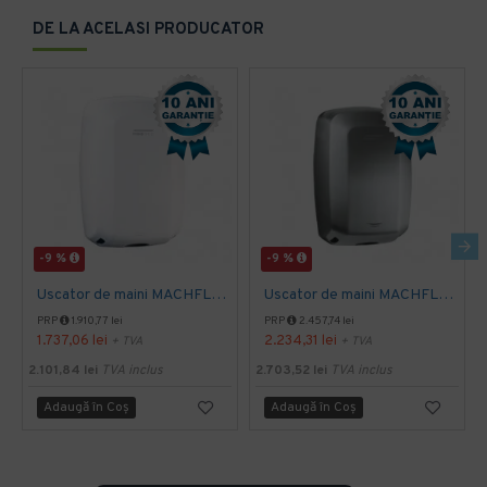
DE LA ACELASI PRODUCATOR
-9 %
-9 %
Uscator de maini MACHFLOW, gama Eco, actionare cu senzor, Mediclinics
Uscator de maini MACHFLOW, actionare cu senzor, gama ECO, Mediclinics
PRP
1.910,77 lei
PRP
2.457,74 lei
1.737,06 lei
2.234,31 lei
+ TVA
+ TVA
2.101,84 lei
TVA inclus
2.703,52 lei
TVA inclus
Adaugă în Coş
Adaugă în Coş