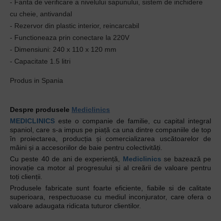
- Fanta de verificare a nivelului sapunului, sistem de inchidere
cu cheie, antivandal
- Rezervor din plastic interior, reincarcabil
- Functioneaza prin conectare la 220V
- Dimensiuni: 240 x 110 x 120 mm
- Capacitate 1.5 litri
Produs in Spania
Despre produsele
Mediclinics
MEDICLINICS
este o companie de familie, cu capital integral
spaniol, care s-a impus pe piață ca una dintre companiile de top
în proiectarea, producția și comercializarea uscătoarelor de
mâini și a accesoriilor de baie pentru colectivități.
Cu peste 40 de ani de experiență,
Mediclinics
se bazează pe
inovație ca motor al progresului și al creării de valoare pentru
toți clienții.
Produsele fabricate sunt foarte eficiente, fiabile si de calitate
superioara, respectuoase cu mediul inconjurator, care ofera o
valoare adaugata ridicata tuturor clientilor.