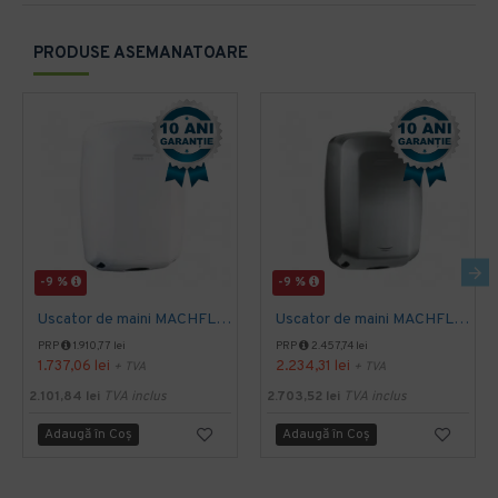
PRODUSE ASEMANATOARE
-9 %
-9 %
Uscator de maini MACHFLOW, gama Eco, actionare cu senzor, Mediclinics
Uscator de maini MACHFLOW, actionare cu senzor, gama ECO, Mediclinics
PRP
1.910,77 lei
PRP
2.457,74 lei
1.737,06 lei
2.234,31 lei
+ TVA
+ TVA
2.101,84 lei
TVA inclus
2.703,52 lei
TVA inclus
Adaugă în Coş
Adaugă în Coş