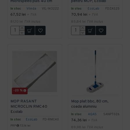
microspeed puls 40 cm
pentru MOP, Ecolab
In stoc
Vileda
VIL-143222
In stoc
EcoLab
FDZAS25
67,52 lei
70,94 lei
+ TVA
+ TVA
81,70 lei
TVA inclus
85,84 lei
TVA inclus
-20 %
MOP RASANT
Mop plat bbc, 80 cm,
MICROCLIN RMC40
coada aluminiu
Ecolab
In stoc
AQAS
SANPT026
In stoc
EcoLab
FD-RMC40
74,36 lei
+ TVA
PRP
72,16 lei
89,98 lei
TVA inclus