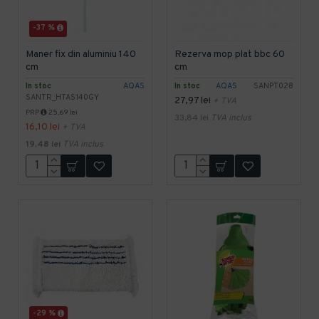
-37 %
Maner fix din aluminiu 140
Rezerva mop plat bbc 60
cm
cm
In stoc
AQAS
In stoc
AQAS
SANPT028
SANTR_HTAS140GY
27,97 lei
+ TVA
PRP
25,69 lei
33,84 lei
TVA inclus
16,10 lei
+ TVA
19,48 lei
TVA inclus
-29 %