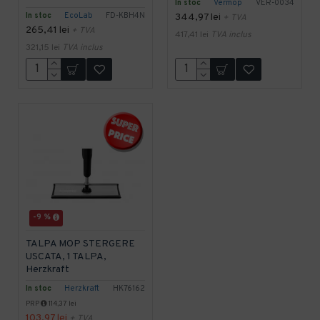
In stoc
Vermop
VER-0034
In stoc
EcoLab
FD-KBH4N
344,97 lei
+ TVA
265,41 lei
+ TVA
417,41 lei
TVA inclus
321,15 lei
TVA inclus
-9 %
TALPA MOP STERGERE
USCATA, 1 TALPA,
Herzkraft
In stoc
Herzkraft
HK76162
PRP
114,37 lei
103,97 lei
+ TVA