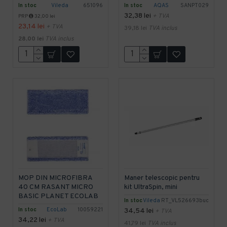
In stoc
Vileda
651096
In stoc
AQAS
SANPT029
32,38 lei
+ TVA
PRP
32,00 lei
23,14 lei
+ TVA
39,18 lei
TVA inclus
28,00 lei
TVA inclus
MOP DIN MICROFIBRA
Maner telescopic pentru
40 CM RASANT MICRO
kit UltraSpin, mini
BASIC PLANET ECOLAB
In stoc
Vileda
RT_VL526693buc
In stoc
EcoLab
10059221
34,54 lei
+ TVA
34,22 lei
+ TVA
41,79 lei
TVA inclus