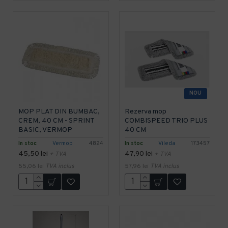
NOU
MOP PLAT DIN BUMBAC,
Rezerva mop
CREM, 40 CM - SPRINT
COMBISPEED TRIO PLUS
BASIC, VERMOP
40 CM
In stoc
Vermop
4824
In stoc
Vileda
173457
45,50 lei
47,90 lei
+ TVA
+ TVA
55,06 lei
TVA inclus
57,96 lei
TVA inclus