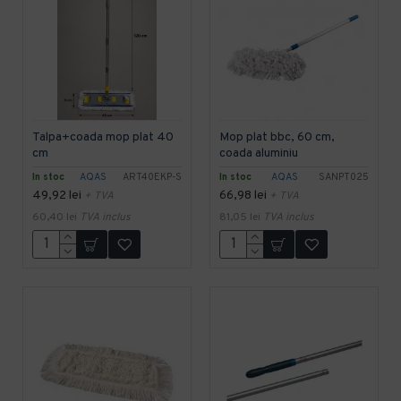
Talpa+coada mop plat 40
Mop plat bbc, 60 cm,
cm
coada aluminiu
In stoc
AQAS
ART40EKP-S
In stoc
AQAS
SANPT025
49,92 lei
66,98 lei
+ TVA
+ TVA
60,40 lei
TVA inclus
81,05 lei
TVA inclus