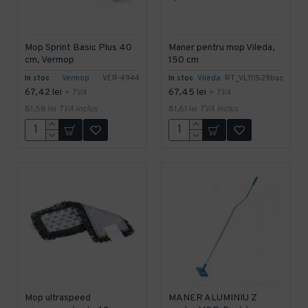
Mop Sprint Basic Plus 40
Maner pentru mop Vileda,
cm, Vermop
150 cm
In stoc
Vermop
VER-4944
In stoc
Vileda
RT_VL111529buc
67,42 lei
67,45 lei
+ TVA
+ TVA
81,58 lei
TVA inclus
81,61 lei
TVA inclus
Mop ultraspeed
MANER ALUMINIU Z