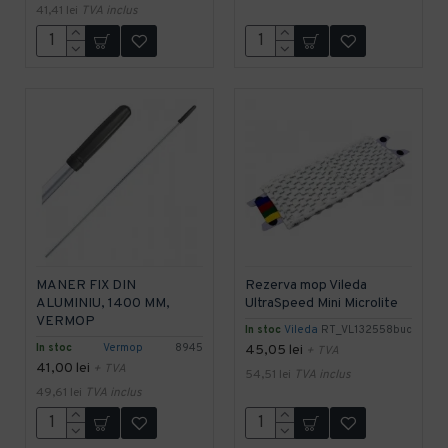
41,41 lei
TVA inclus
MANER FIX DIN
Rezerva mop Vileda
ALUMINIU, 1400 MM,
UltraSpeed Mini Microlite
VERMOP
In stoc
Vileda
RT_VL132558buc
In stoc
Vermop
8945
45,05 lei
+ TVA
41,00 lei
+ TVA
54,51 lei
TVA inclus
49,61 lei
TVA inclus