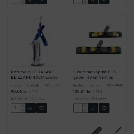
Rezerva MOP RASANT
Suport mop Sprint Plus
BLIZZARD 40CM Ecolab
galben 40 cm Vermop
In stoc
EcoLab
FD-BLB4S
In stoc
Vermop
VER-0040
90,05 lei
138,84 lei
+ TVA
+ TVA
108,96 lei
TVA inclus
168,00 lei
TVA inclus