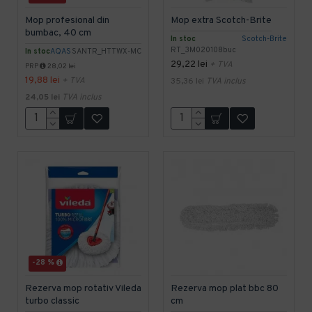
Mop profesional din
Mop extra Scotch-Brite
bumbac, 40 cm
In stoc
Scotch-Brite
RT_3M020108buc
In stoc
AQAS
SANTR_HTTWX-MC
29,22 lei
+ TVA
PRP
28,02 lei
19,88 lei
+ TVA
35,36 lei
TVA inclus
24,05 lei
TVA inclus
-28 %
Rezerva mop rotativ Vileda
Rezerva mop plat bbc 80
turbo classic
cm