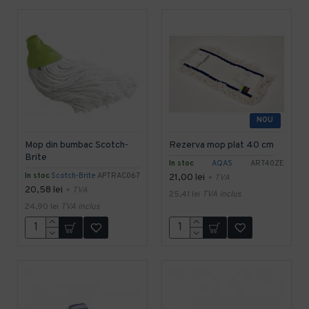
NOU
Mop din bumbac Scotch-
Rezerva mop plat 40 cm
Brite
In stoc
AQAS
ART40ZE
In stoc
Scotch-Brite
APTRAC067
21,00 lei
+ TVA
20,58 lei
+ TVA
25,41 lei
TVA inclus
24,90 lei
TVA inclus