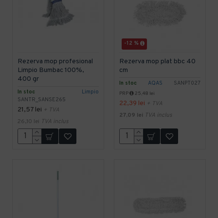
-12 %
Rezerva mop profesional
Rezerva mop plat bbc 40
Limpio Bumbac 100%,
cm
400 gr
In stoc
AQAS
SANPT027
In stoc
Limpio
PRP
25,48 lei
SANTR_SANSE265
22,39 lei
+ TVA
21,57 lei
+ TVA
27,09 lei
TVA inclus
26,10 lei
TVA inclus