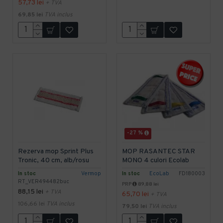
57,73 lei
+ TVA
69,85 lei
TVA inclus
-27 %
Rezerva mop Sprint Plus
MOP RASANTEC STAR
Tronic, 40 cm, alb/rosu
MONO 4 culori Ecolab
In stoc
Vermop
In stoc
EcoLab
FD180003
RT_VER494482buc
PRP
89,88 lei
88,15 lei
+ TVA
65,70 lei
+ TVA
106,66 lei
TVA inclus
79,50 lei
TVA inclus