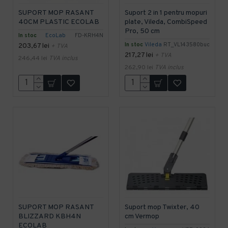
SUPORT MOP RASANT
Suport 2 in 1 pentru mopuri
40CM PLASTIC ECOLAB
plate, Vileda, CombiSpeed
Pro, 50 cm
In stoc
EcoLab
FD-KRH4N
In stoc
Vileda
RT_VL143580buc
203,67 lei
+ TVA
217,27 lei
+ TVA
246,44 lei
TVA inclus
262,90 lei
TVA inclus
SUPORT MOP RASANT
Suport mop Twixter, 40
BLIZZARD KBH4N
cm Vermop
ECOLAB