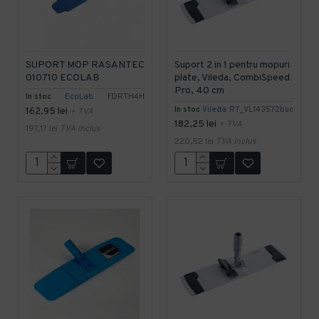
SUPORT MOP RASANTEC
Suport 2 in 1 pentru mopuri
010710 ECOLAB
plate, Vileda, CombiSpeed
Pro, 40 cm
In stoc
EcoLab
FDRTH4H
In stoc
Vileda
RT_VL143572buc
162,95 lei
+ TVA
182,25 lei
+ TVA
197,17 lei
TVA inclus
220,52 lei
TVA inclus