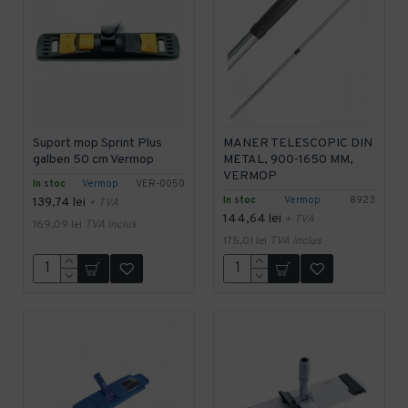
Suport mop Sprint Plus
MANER TELESCOPIC DIN
galben 50 cm Vermop
METAL, 900-1650 MM,
VERMOP
In stoc
Vermop
VER-0050
In stoc
Vermop
8923
139,74 lei
+ TVA
144,64 lei
+ TVA
169,09 lei
TVA inclus
175,01 lei
TVA inclus