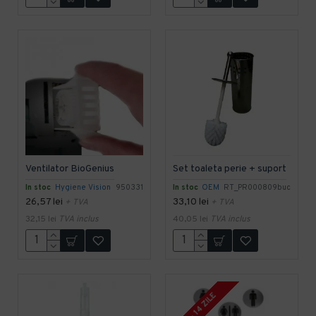
Ventilator BioGenius
Set toaleta perie + suport
In stoc
Hygiene Vision
950331
In stoc
OEM
RT_PR000809buc
26,57 lei
33,10 lei
+ TVA
+ TVA
32,15 lei
TVA inclus
40,05 lei
TVA inclus
7 - 14 ZILE