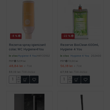
-8 %
-22 %
Rezerva spray igienizant
Rezerve BioClean 600ml,
colac WC Hygiene4You
Hygiene 4 You
In stoc
Hygiene 4 You
H4Y33102
In stoc
Hygiene 4 You
202400
PRP
52,91 lei
PRP
72,00 lei
48,84 lei
56,18 lei
+ TVA
+ TVA
59,10 lei
TVA inclus
67,98 lei
TVA inclus