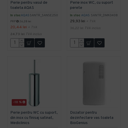
Perie pentru vasul de
Perie inox WC, cu suport
toaleta AQAS
perete
In stoc
AQAS
SANTR_SANSE250
In stoc
AQAS
SANTR_DMK0408
29,93 lei
+ TVA
PRP
26,28 lei
20,44 lei
+ TVA
36,22 lei
TVA inclus
24,73 lei
TVA inclus
-10 %
Perie pentru WC cu suport,
Dozator pentru
din inox cu finisaj satinat,
dezinfectare vas toaleta
Mediclinics
BioGenius