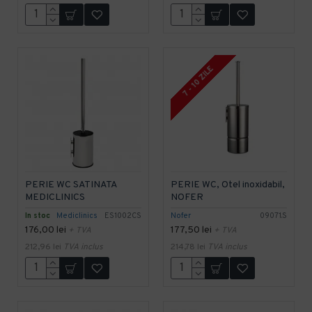
7 - 10 ZILE
PERIE WC SATINATA
PERIE WC, Otel inoxidabil,
MEDICLINICS
NOFER
In stoc
Mediclinics
ES1002CS
Nofer
09071.S
176,00 lei
177,50 lei
+ TVA
+ TVA
212,96 lei
TVA inclus
214,78 lei
TVA inclus