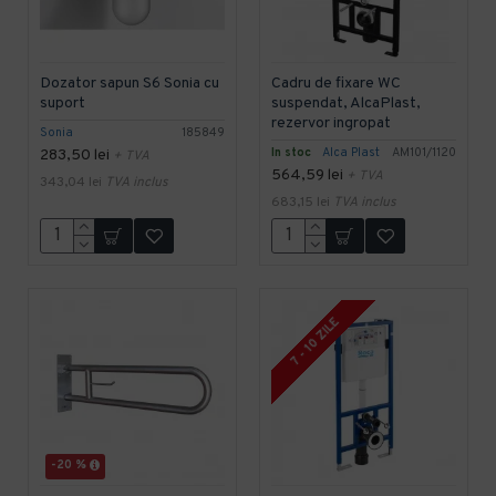
Dozator sapun S6 Sonia cu
Cadru de fixare WC
suport
suspendat, AlcaPlast,
rezervor ingropat
Sonia
185849
In stoc
Alca Plast
AM101/1120
283,50 lei
+ TVA
564,59 lei
+ TVA
343,04 lei
TVA inclus
683,15 lei
TVA inclus
7 - 10 ZILE
-20 %