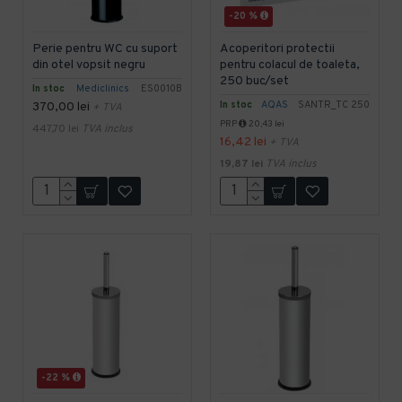
-20 %
Perie pentru WC cu suport
Acoperitori protectii
din otel vopsit negru
pentru colacul de toaleta,
250 buc/set
In stoc
Mediclinics
ES0010B
In stoc
AQAS
SANTR_TC 250
370,00 lei
+ TVA
PRP
20,43 lei
447,70 lei
TVA inclus
16,42 lei
+ TVA
19,87 lei
TVA inclus
-22 %