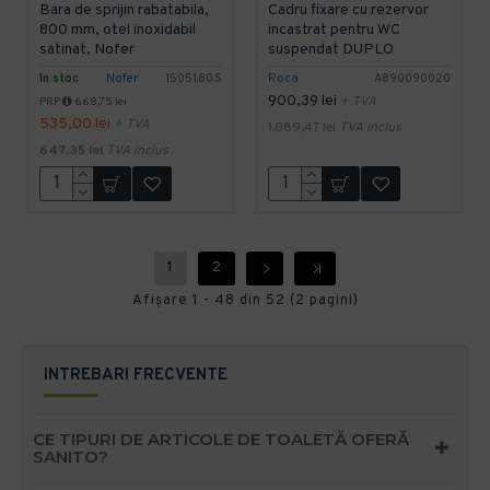
Bara de sprijin rabatabila,
Cadru fixare cu rezervor
800 mm, otel inoxidabil
incastrat pentru WC
satinat, Nofer
suspendat DUPLO
In stoc
Nofer
15051.80.S
Roca
A890090020
900,39 lei
+ TVA
PRP
668,75 lei
535,00 lei
+ TVA
1.089,47 lei
TVA inclus
647,35 lei
TVA inclus
1
2
Afişare 1 - 48 din 52 (2 pagini)
INTREBARI FRECVENTE
CE TIPURI DE ARTICOLE DE TOALETĂ OFERĂ
SANITO?