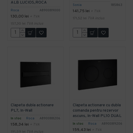
ALB LUCIOS,ROCA
Sonia
185863
Roca
A890089000
141,75 lei
+ TVA
130,00 lei
+ TVA
171,52 lei
TVA inclus
157,30 lei
TVA inclus
Clapeta dubla actionare
Clapeta actionare cu dubla
PL7, In-Wall
comanda pentru rezervor
ascuns, In-Wall PL10 DUAL
In stoc
Roca
A890088206
In stoc
Roca
A890089206
158,34 lei
+ TVA
159,43 lei
+ TVA
191,59 lei
TVA inclus