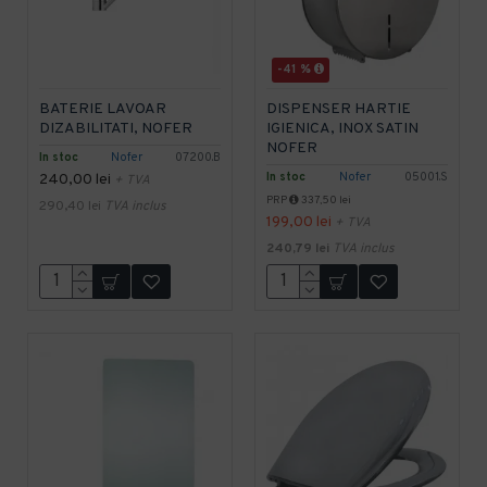
-41 %
BATERIE LAVOAR
DISPENSER HARTIE
DIZABILITATI, NOFER
IGIENICA, INOX SATIN
NOFER
In stoc
Nofer
07200.B
In stoc
Nofer
05001.S
240,00 lei
+ TVA
PRP
337,50 lei
290,40 lei
TVA inclus
199,00 lei
+ TVA
240,79 lei
TVA inclus