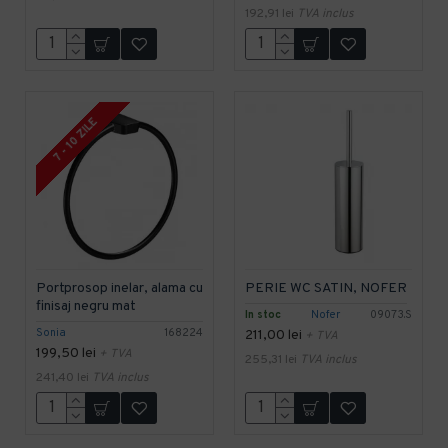
192,91 lei
TVA inclus
7 - 10 ZILE
Portprosop inelar, alama cu
PERIE WC SATIN, NOFER
finisaj negru mat
In stoc
Nofer
09073.S
Sonia
168224
211,00 lei
+ TVA
199,50 lei
+ TVA
255,31 lei
TVA inclus
241,40 lei
TVA inclus