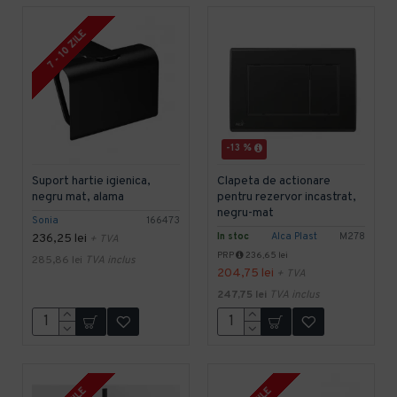
7 - 10 ZILE
-13 %
Suport hartie igienica,
Clapeta de actionare
negru mat, alama
pentru rezervor incastrat,
negru-mat
Sonia
166473
In stoc
Alca Plast
M278
236,25 lei
+ TVA
PRP
236,65 lei
285,86 lei
TVA inclus
204,75 lei
+ TVA
247,75 lei
TVA inclus