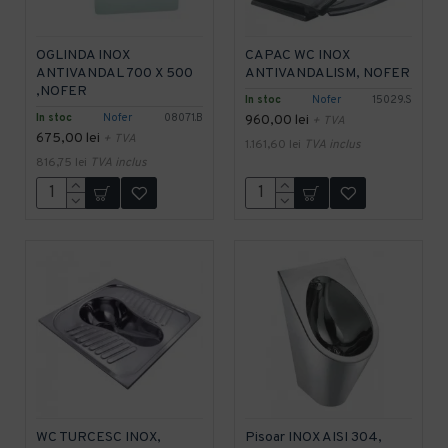
OGLINDA INOX
CAPAC WC INOX
ANTIVANDAL 700 X 500
ANTIVANDALISM, NOFER
,NOFER
In stoc
Nofer
15029.S
In stoc
Nofer
08071.B
960,00 lei
+ TVA
675,00 lei
+ TVA
1.161,60 lei
TVA inclus
816,75 lei
TVA inclus
WC TURCESC INOX,
Pisoar INOX AISI 304,