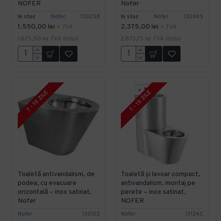
NOFER
Nofer
In stoc
Nofer
13023.B
In stoc
Nofer
13004.S
1.550,00 lei
2.375,00 lei
+ TVA
+ TVA
1.875,50 lei
TVA inclus
2.873,75 lei
TVA inclus
7 - 10 ZILE
7 - 10 ZILE
Toaletă antivandalism, de
Toaletă și lavoar compact,
podea, cu evacuare
antivandalism, montaj pe
orizontală – inox satinat,
perete – inox satinat,
Nofer
NOFER
Nofer
13012.S
Nofer
13124.C