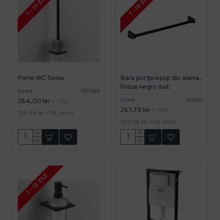
7 - 10 ZILE
7 - 10 ZILE
Perie WC Sonia
Bara portprosop din alama,
finisaj negru mat
Sonia
185986
Sonia
166411
264,00 lei
+ TVA
267,75 lei
+ TVA
319,44 lei
TVA inclus
323,98 lei
TVA inclus
7 - 10 ZILE