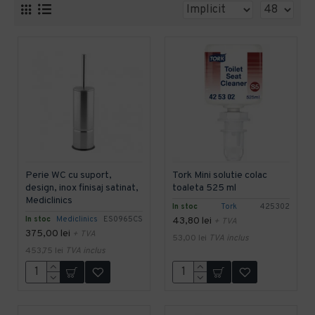
Perie WC cu suport,
Tork Mini solutie colac
design, inox finisaj satinat,
toaleta 525 ml
Mediclinics
In stoc
Tork
425302
In stoc
Mediclinics
ES0965CS
43,80 lei
+ TVA
375,00 lei
+ TVA
53,00 lei
TVA inclus
453,75 lei
TVA inclus