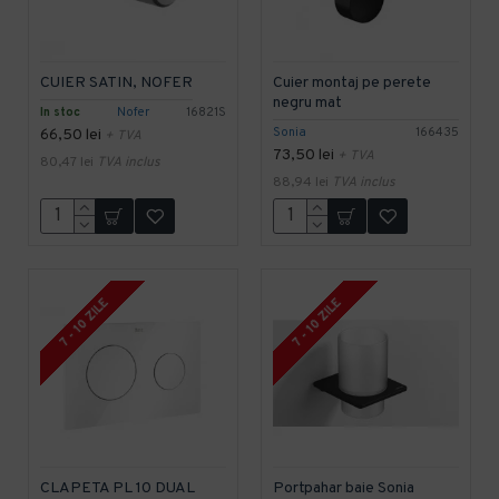
CUIER SATIN, NOFER
Cuier montaj pe perete
negru mat
In stoc
Nofer
16821S
Sonia
166435
66,50 lei
+ TVA
73,50 lei
+ TVA
80,47 lei
TVA inclus
88,94 lei
TVA inclus
7 - 10 ZILE
7 - 10 ZILE
CLAPETA PL 10 DUAL
Portpahar baie Sonia