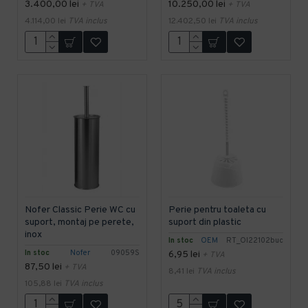
3.400,00 lei
10.250,00 lei
+ TVA
+ TVA
4.114,00 lei
TVA inclus
12.402,50 lei
TVA inclus
Nofer Classic Perie WC cu
Perie pentru toaleta cu
suport, montaj pe perete,
suport din plastic
inox
In stoc
OEM
RT_OI22102buc
In stoc
Nofer
09059S
6,95 lei
+ TVA
87,50 lei
+ TVA
8,41 lei
TVA inclus
105,88 lei
TVA inclus