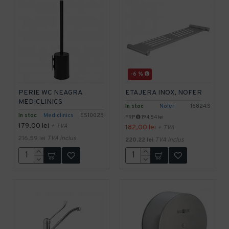
-6 %
PERIE WC NEAGRA
ETAJERA INOX, NOFER
MEDICLINICS
In stoc
Nofer
16824.S
In stoc
Mediclinics
ES1002B
PRP
194,54 lei
179,00 lei
+ TVA
182,00 lei
+ TVA
216,59 lei
TVA inclus
220,22 lei
TVA inclus