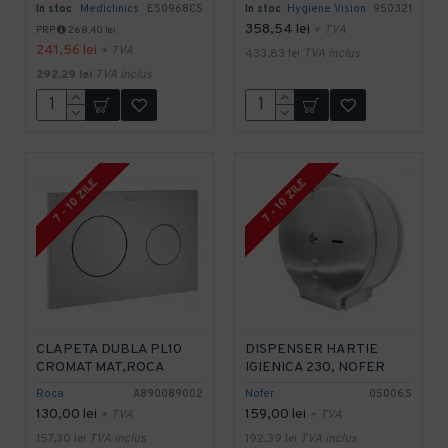
In stoc
Mediclinics
ES0968CS
In stoc
Hygiene Vision
950321
358,54 lei
+ TVA
PRP
268,40 lei
241,56 lei
+ TVA
433,83 lei
TVA inclus
292,29 lei
TVA inclus
7 - 10 ZILE
7 - 10 ZILE
CLAPETA DUBLA PL10
DISPENSER HARTIE
CROMAT MAT,ROCA
IGIENICA 230, NOFER
Roca
A890089002
Nofer
05006.S
130,00 lei
159,00 lei
+ TVA
+ TVA
157,30 lei
TVA inclus
192,39 lei
TVA inclus