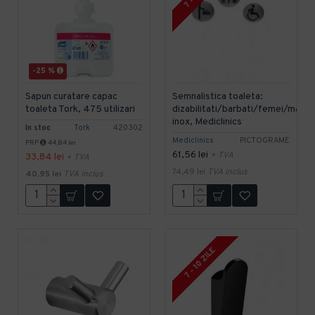
-25 %
Sapun curatare capac
Semnalistica toaleta:
toaleta Tork, 475 utilizari
dizabilitati/barbati/femei/mama&
inox, Mediclinics
In stoc
Tork
420302
Mediclinics
PICTOGRAME
PRP
44,84 lei
61,56 lei
+ TVA
33,84 lei
+ TVA
74,49 lei
TVA inclus
40,95 lei
TVA inclus
7 - 10 ZILE