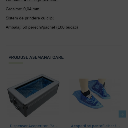
Grosime: 0,04 mm;
Sistem de prindere cu clip;
Ambalaj: 50 perechi/pachet (100 bucati)
PRODUSE ASEMANATOARE
Dispenser Acoperitori Pantofi, StepN go' DeLuxe, model MS 106
Acoperitori pantofi albastri, 1000buc/set, grosime 22 microni