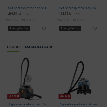
Set saci aspirator fleece Taski Aero 8 / 15
Set saci aspirator Taski Aero 8 / 15
219,81 lei
162,77 lei
+ TVA
+ TVA
265,97 lei
TVA inclus
196,95 lei
TVA inclus
Adaugă în Coş
Adaugă în Coş
PRODUSE ASEMANATOARE
-25 %
-16 %
Aspirator profesional - TASKI AERO 8 Plus, 585 W, TASKI
Aspirator profesional pentru hoteluri - aspirare uscata, Silentios, LABOMAT VAC 130E