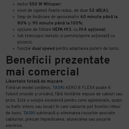
motor
550 W Whisper
;
nivel de zgomot foarte redus, de doar
52 dB(A)
;
timp de încărcare de aproximativ
60 minute până la
80%
și
90 minute până la 100%
;
opțiune de filtrare
HEPA H13
, cu
H14 opțional
;
tub telescopic metalic și pornire/oprire acționată cu
piciorul;
funcție
dual speed
pentru adaptarea puterii de lucru.
Beneficii prezentate
mai comercial
Libertate totală de mișcare
Fiind un model cordless,
TASKI
AERO 8 FLEXX poate fi
folosit oriunde și oricând, fără limitările impuse de cabluri sau
prize. Este o soluție excelentă pentru zone aglomerate, spații
cu trafic intens sau locații în care cablurile pot încetini ritmul
de lucru.
TASKI
subliniază și eliminarea riscurilor asociate
cablurilor, precum împiedicarea, alunecarea sau șocurile
electrice.