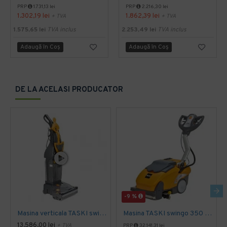
PRP
1.731,13 lei
PRP
2.216,30 lei
1.302,19 lei
1.862,39 lei
+ TVA
+ TVA
1.575,65 lei
TVA inclus
2.253,49 lei
TVA inclus
Adaugă în Coş
Adaugă în Coş
DE LA ACELASI PRODUCATOR
-9 %
Masina verticala TASKI swingo 150 E EURO, 1100W
Masina TASKI swingo 350 B BMS EURO
13.586,00 lei
+ TVA
PRP
32.141,31 lei