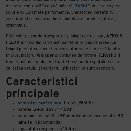
discreția contează în egală măsură.
TASKI
îl descrie ca pe o
soluție cu „ultimate performance, unmatched versatility”,
accentuând combinația dintre mobilitate, productivitate și
ergonomie.
Fără cablu, ușor de transportat și simplu de utilizat,
AERO 8
FLEXX
elimină limitările echipamentelor clasice și reduce
timpul pierdut cu conectarea și mutarea de la o priză la alta.
În plus, motorul
Whisper
și opțiunea de filtrare
HEPA H13
îl
transformă într-o alegere foarte bună pentru spațiile în care
calitatea aerului și confortul utilizatorilor sunt esențiale.
Caracteristici
principale
aspirator profesional
tip tub,
fără fir
;
baterie
Li-Ion 36V / 14.5Ah
;
autonomie de până la
90 minute
în regim normal și
60
minute
în boost mode;
capacitate recipient de
13 litri
;