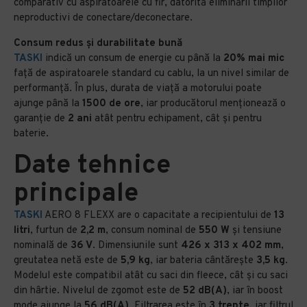
comparativ cu aspiratoarele cu fir, datorită eliminării timpilor
neproductivi de conectare/deconectare.
Consum redus și durabilitate bună
TASKI
indică un consum de energie cu până la
20% mai mic
față de aspiratoarele standard cu cablu, la un nivel similar de
performanță. În plus, durata de viață a motorului poate
ajunge până la
1500 de ore
, iar producătorul menționează o
garanție de
2 ani
atât pentru echipament, cât și pentru
baterie.
Date tehnice
principale
TASKI
AERO 8 FLEXX are o capacitate a recipientului de
13
litri
, furtun de
2,2 m
, consum nominal de
550 W
și tensiune
nominală de
36 V
. Dimensiunile sunt
426 x 313 x 402 mm
,
greutatea netă este de
5,9 kg
, iar bateria cântărește
3,5 kg
.
Modelul este compatibil atât cu saci din fleece, cât și cu saci
din hârtie. Nivelul de zgomot este de
52 dB(A)
, iar în boost
mode ajunge la
56 dB(A)
. Filtrarea este în
3 trepte
, iar filtrul