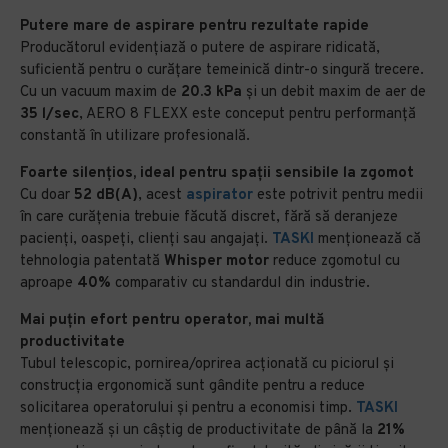
Putere mare de aspirare pentru rezultate rapide
Producătorul evidențiază o putere de aspirare ridicată,
suficientă pentru o curățare temeinică dintr-o singură trecere.
Cu un vacuum maxim de
20.3 kPa
și un debit maxim de aer de
35 l/sec
, AERO 8 FLEXX este conceput pentru performanță
constantă în utilizare profesională.
Foarte silențios, ideal pentru spații sensibile la zgomot
Cu doar
52 dB(A)
, acest
aspirator
este potrivit pentru medii
în care curățenia trebuie făcută discret, fără să deranjeze
pacienți, oaspeți, clienți sau angajați.
TASKI
menționează că
tehnologia patentată
Whisper motor
reduce zgomotul cu
aproape
40%
comparativ cu standardul din industrie.
Mai puțin efort pentru operator, mai multă
productivitate
Tubul telescopic, pornirea/oprirea acționată cu piciorul și
construcția ergonomică sunt gândite pentru a reduce
solicitarea operatorului și pentru a economisi timp.
TASKI
menționează și un câștig de productivitate de până la
21%