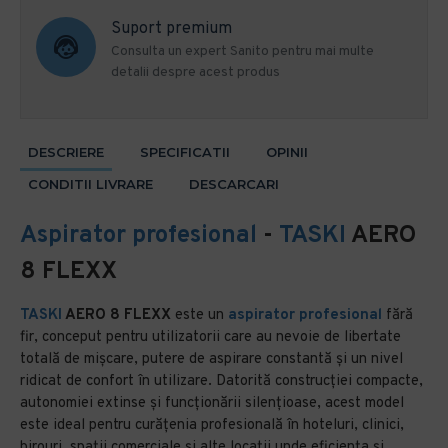
Suport premium
Consulta un expert Sanito pentru mai multe
detalii despre acest produs
DESCRIERE
SPECIFICATII
OPINII
CONDITII LIVRARE
DESCARCARI
Aspirator profesional
-
TASKI
AERO
8 FLEXX
TASKI
AERO 8 FLEXX
este un
aspirator profesional
fără
fir, conceput pentru utilizatorii care au nevoie de libertate
totală de mișcare, putere de aspirare constantă și un nivel
ridicat de confort în utilizare. Datorită construcției compacte,
autonomiei extinse și funcționării silențioase, acest model
este ideal pentru curățenia profesională în hoteluri, clinici,
birouri, spații comerciale și alte locații unde eficiența și