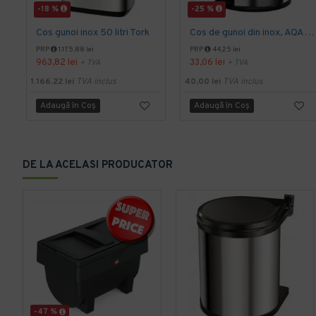
-18 %
-25 %
Cos gunoi inox 50 litri Tork
Cos de gunoi din inox, AQAS 5L
PRP
1.175,88 lei
PRP
44,25 lei
963,82 lei
33,06 lei
+ TVA
+ TVA
1.166,22 lei
TVA inclus
40,00 lei
TVA inclus
Adaugă în Coş
Adaugă în Coş
DE LA ACELASI PRODUCATOR
-47 %