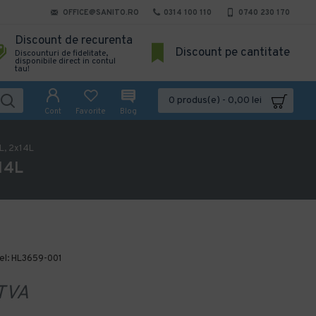
OFFICE@SANITO.RO
0314 100 110
0740 230 170
Discount de recurenta
Discount pe cantitate
Discounturi de fidelitate,
disponibile direct in contul
tau!
0 produs(e) - 0,00 lei
Cont
Favorite
Blog
L, 2x14L
14L
l:
HL3659-001
TVA