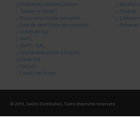
Politica de confidentialitate
Beneficii 
Termeni si Conditii
Favorite
Prelucrarea datelor personale
Adresele 
Date de identificare ale societatii
Returnari
Certificari ISO
ANPC
ANPC - SAL
Solutionarea online a litigiilor
Harta Site
Contact
Conditii de livrare
© 2019, Sanito Distribution, Toate drepturile rezervate