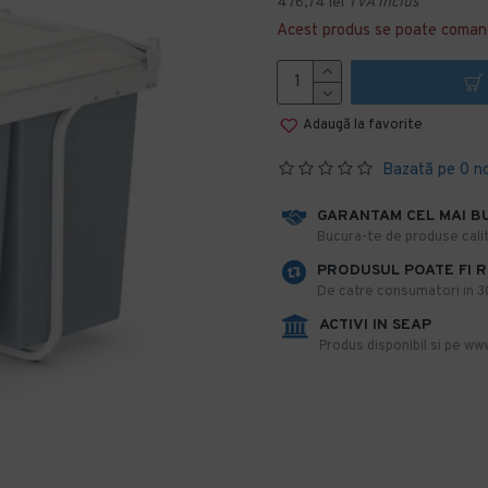
476,74 lei
TVA inclus
Acest produs se poate coman
Adaugă la favorite
Bazată pe 0 n
GARANTAM CEL MAI B
​Bucura-te de produse calit
PRODUSUL POATE FI 
De catre consumatori in 30 
ACTIVI IN SEAP
Produs disponibil si pe www