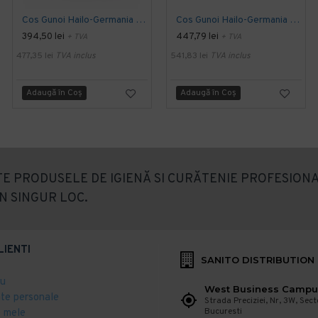
Cos Gunoi Hailo-Germania ProfiLine Solid Oko Uno Plus M 17, 17L
Cos Gunoi Hailo-Germania ProfiLine Solid Oko Duo, 9L + 17L
394,50 lei
447,79 lei
+ TVA
+ TVA
477,35 lei
TVA inclus
541,83 lei
TVA inclus
Adaugă în Coş
Adaugă în Coş
E PRODUSELE DE IGIENĂ SI CURĂTENIE PROFESIONA
N SINGUR LOC.
LIENTI
SANITO DISTRIBUTION
eu
West Business Campu
ate personale
Strada Preciziei, Nr, 3W, Sect
Bucuresti
 mele