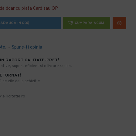
da doar cu plata Card sau OP
ADAUGĂ ÎN COŞ
CUMPARA ACUM
ote.
-
Spune-ţi opinia
UN RAPORT CALITATE-PRET!
ative, suport eficient si o livrare rapida!
RETURNAT!
de zile de la achizitie
.e-licitatie.ro