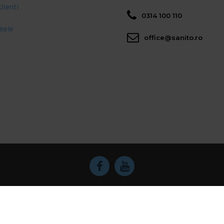
clienti
0314 100 110
mele
office@sanito.ro