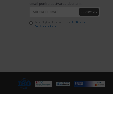
email pentru activarea abonarii.
Abonare
Am citit şi sunt de acord cu
Politica de
Confidentialitate