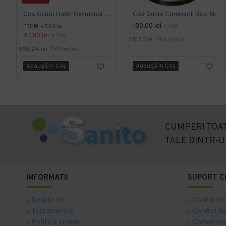
Cos Gunoi Hailo-Germania OkoMini S, 4L
Cos Gunoi Compact Box M, 15L, Hailo-Germania
180,00 lei
+ TVA
PRP
165,00 lei
87,80 lei
+ TVA
217,80 lei
TVA inclus
106,24 lei
TVA inclus
Adaugă în Coş
Adaugă în Coş
CUMPERI TOAT
TALE DINTR-U
INFORMATII
SUPORT C
Despre noi
Contul m
Testimoniale
Control d
Politica cookie
Comenzile