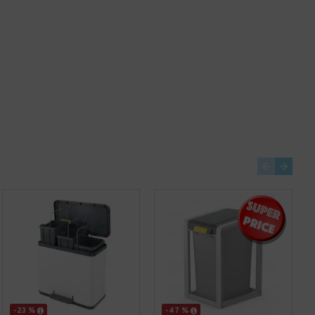
-17 %
Cos gunoi din inox 12L AQAS
Cos de gunoi din inox, 20 L, carcasa rezistenta, inoxidabila, AQAS
78,96 lei
+ TVA
PRP
77,20 lei
64,05 lei
+ TVA
95,54 lei
TVA inclus
77,50 lei
TVA inclus
Adaugă în Coş
Adaugă în Coş
-23 %
-47 %