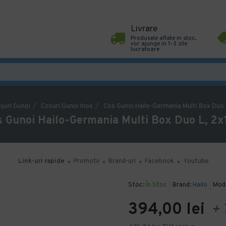
Livrare
Produsele aflate in stoc,
vor ajunge in 1-3 zile
lucratoare
şuri Gunoi
Cosuri Gunoi Inox
Cos Gunoi Hailo-Germania Multi Box Duo 
s Gunoi Hailo-Germania Multi Box Duo L, 2x
Link-uri rapide
Promotii
Brand-uri
Facebook
Youtube
Stoc:
În Stoc
Brand:
Hailo
Mode
394,00 lei
+ 