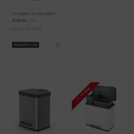
Cos gunoi 3L inox AQAS
Cos gunoi 5L inox rosu Limpio
31,03 lei
53,59 lei
+ TVA
+ TVA
37,55 lei
TVA inclus
64,84 lei
TVA inclus
Adaugă în Coş
Adaugă în Coş
7 - 14 ZILE