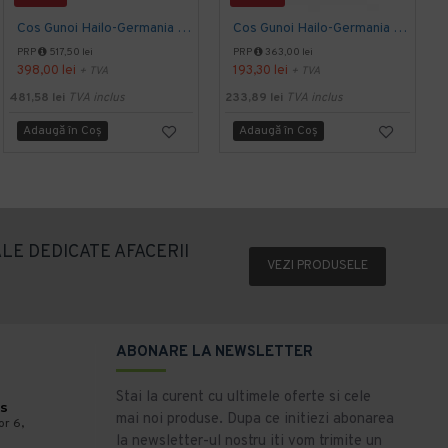
Cos Gunoi Hailo-Germania ProfiLine Solid Oko Trio 33, 3 x 9L
Cos Gunoi Hailo-Germania ProfiLine Oko 35 (Unitate de baza),38 L
PRP
517,50 lei
PRP
363,00 lei
398,00 lei
193,30 lei
+ TVA
+ TVA
3
481,58 lei
TVA inclus
233,89 lei
TVA inclus
Adaugă în Coş
Adaugă în Coş
LE DEDICATE AFACERII
VEZI PRODUSELE
ABONARE LA NEWSLETTER
Stai la curent cu ultimele oferte si cele
s
mai noi produse. Dupa ce initiezi abonarea
or 6,
la newsletter-ul nostru iti vom trimite un