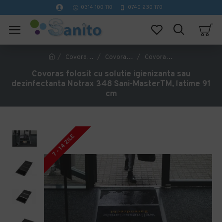
0314 100 110
0740 230 170
Covorase Profesionale
Covorase igienizante
Covoras folosit cu solutie igienizanta sau dezinfectanta Notrax 348 Sani-MasterTM, latime 91 cm
Covoras folosit cu solutie igienizanta sau
dezinfectanta Notrax 348 Sani-MasterTM, latime 91
cm
7 - 14 ZILE