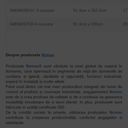
348S0035CH- 3 covoare
91.4cm x 152.5cm
17
348S0037CH-4 covoare
91.4cm x 200cm
20
Despre produsele
Notrax
Produsele
Notrax
® sunt vândute la nivel global de experți în
domeniu, care operează în segmente de nișă din domeniile de
curățare și igienă, sănătate și siguranță, furnizori industriali,
experți în instalații și multe altele.
Fiind unul dintre cei mai mari producători integrați din lume de
control al prafului și covorașe industriale, angajamentul
Notrax
este de a crea produse de calitate și de a continua sa gaseasca
modalități inovatoare de a servi clienții. In plus, produsele sunt
fabricate in unități certificate ISO.
De la condiții uscate la umede, utilizarea produselor
Notrax
contribuie la creșterea productivității, confortul angajaților si
satisfacție.