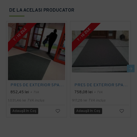
DE LA ACELASI PRODUCATOR
7 - 10 ZILE
7 - 10 ZILE
PRES DE EXTERIOR SPAGHETTI CITI 10 MM, CU STRAT SUPORT
PRES DE EXTERIOR SPAGHETTI CITI 14 MM, FARA STRAT SUPORT, CARBUNE
852,45 lei
758,08 lei
+ TVA
+ TVA
1.031,46 lei
TVA inclus
917,28 lei
TVA inclus
Adaugă în Coş
Adaugă în Coş