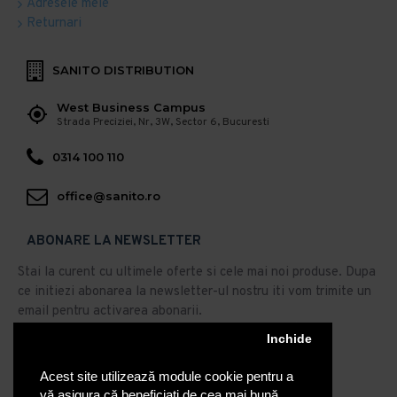
Adresele mele
Returnari
SANITO DISTRIBUTION
West Business Campus
Strada Preciziei, Nr, 3W, Sector 6, Bucuresti
0314 100 110
office@sanito.ro
ABONARE LA NEWSLETTER
Stai la curent cu ultimele oferte si cele mai noi produse. Dupa
ce initiezi abonarea la newsletter-ul nostru iti vom trimite un
email pentru activarea abonarii.
Abonare
Inchide
Acest site utilizează module cookie pentru a
Am citit şi sunt de acord cu
Politica de Confidentialitate
vă asigura că beneficiați de cea mai bună