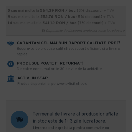
5
sau mai multe la
564,39 RON / buc
(3% discount)
+ TVA
9
sau mai multe la
552,76 RON / buc
(5% discount)
+ TVA
14
sau mai multe la
541,12 RON / buc
(7% discount)
+ TVA
Cupoanele de discount anuleaza aceasta reducere
GARANTAM CEL MAI BUN RAPORT CALITATE-PRET!
​Bucura-te de produse calitative, suport eficient si o livrare
rapida!
PRODUSUL POATE FI RETURNAT!
De catre consumatori in 30 de zile de la achizitie
ACTIVI IN SEAP
Produs disponibil si pe www.e-licitatie.ro
Termenul de livrare al produselor aflate
in stoc este de 1- 3 zile lucratoare.
Livrarea este gratuita pentru comenzile cu