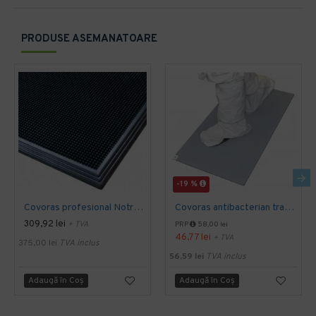
PRODUSE ASEMANATOARE
-19 %
Covoras profesional Notrax folosit cu solutie igienizanta Sanitrax, 61 x 81 cm
Covoras antibacterian tratat cu proprietăți dezinfectante Sticky Mat, 60 x 90 cm, 30 foi, gri
309,92 lei
+ TVA
PRP
58,00 lei
46,77 lei
+ TVA
375,00 lei
TVA inclus
56,59 lei
TVA inclus
Adaugă în Coş
Adaugă în Coş