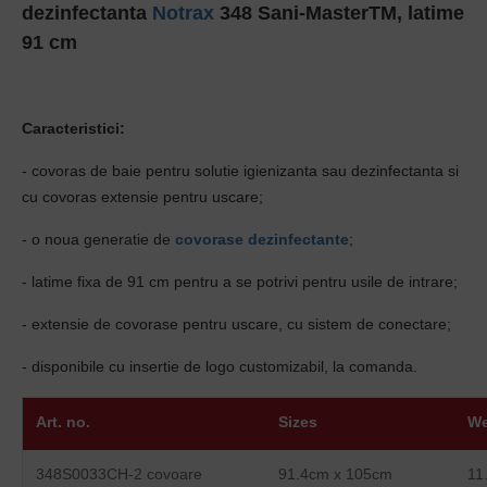
dezinfectanta
Notrax
348 Sani-MasterTM, latime
91 cm
Caracteristici:
- covoras de baie pentru solutie igienizanta sau dezinfectanta si
cu covoras extensie pentru uscare;
- o noua generatie de
covorase dezinfectante
;
- latime fixa de 91 cm pentru a se potrivi pentru usile de intrare;
- extensie de covorase pentru uscare, cu sistem de conectare;
- disponibile cu insertie de logo customizabil, la comanda.
Art. no.
Sizes
We
348S0033CH-2 covoare
91.4cm x 105cm
11