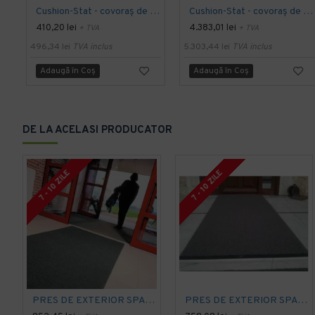
Cushion-Stat - covoraș de descărcare electrostatică Dyna-Shield 825 Notrax, Gri, 91 x 150 cm
Cushion-Stat - covoraș de descărcare electrostatică Dyna-Shield 825 Notrax, Gri, 91 x 18.3 m
410,20 lei
4.383,01 lei
+ TVA
+ TVA
496,34 lei
TVA inclus
5.303,44 lei
TVA inclus
Adaugă în Coş
Adaugă în Coş
DE LA ACELASI PRODUCATOR
7 - 10 ZILE
7 - 10 ZILE
PRES DE EXTERIOR SPAGHETTI CITI 10 MM, CU STRAT SUPORT
PRES DE EXTERIOR SPAGHETTI CITI 14 MM, FARA STRAT SUPORT, CARBUNE