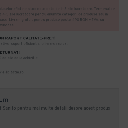
duselor aflate in stoc este este de 1- 3 zile lucratoare. Termenul de
la 4-5 zile lucratoare pentru anumite categorii de produse sau in
oase. Livram gratuit pentru produse peste 490 RON + TVA, cu
uminoase.
UN RAPORT CALITATE-PRET!
ative, suport eficient si o livrare rapida!
RETURNAT!
de zile de la achizitie
.e-licitatie.ro
ium
 Sanito pentru mai multe detalii despre acest produs