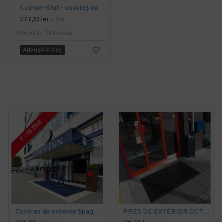
Cushion-Stat - covoraș de descărcare electrostatică Dyna-Shield 825 Notrax, Gri, 91 x metru liniar
Cushion-Stat - covoraș de descărcare electrostatică Dyna-Shield 825 Notrax Negru, 91 x 150 cm
277,33 lei
400,67 lei
+ TVA
+ TVA
335,57 lei
TVA inclus
484,81 lei
TVA inclus
Adaugă în Coş
Adaugă în Coş
7 - 10 ZILE
Covoras de exterior Spagetti Citi, 16 mm, cu strat suport
PRES DE EXTERIOR OCTO-O-FLEX, cu rampa perimetrala