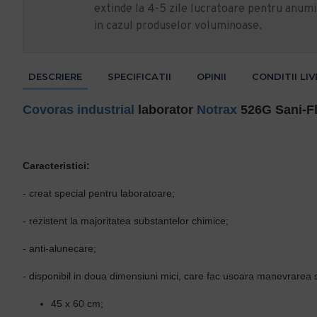
extinde la 4-5 zile lucratoare pentru anumi
in cazul produselor voluminoase.
DESCRIERE
SPECIFICATII
OPINII
CONDITII LI
Covoras industrial
laborator
Notrax
526G Sani-F
Caracteristici:
- creat special pentru laboratoare;
- rezistent la majoritatea substantelor chimice;
- anti-alunecare;
- disponibil in doua dimensiuni mici, care fac usoara manevrarea s
45 x 60 cm;