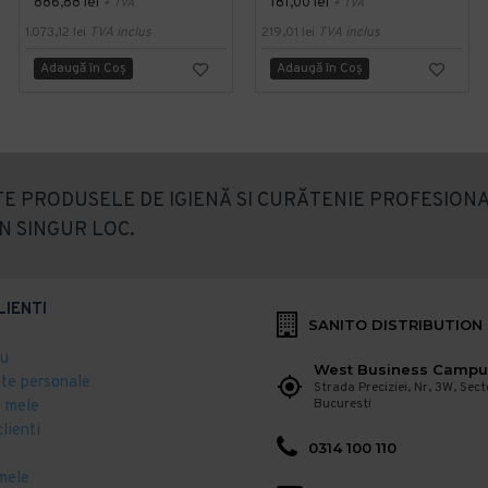
886,88 lei
181,00 lei
+ TVA
+ TVA
1.073,12 lei
TVA inclus
219,01 lei
TVA inclus
Adaugă în Coş
Adaugă în Coş
E PRODUSELE DE IGIENĂ SI CURĂTENIE PROFESIONA
N SINGUR LOC.
LIENTI
SANITO DISTRIBUTION
eu
West Business Campu
ate personale
Strada Preciziei, Nr, 3W, Sect
Bucuresti
 mele
clienti
0314 100 110
mele