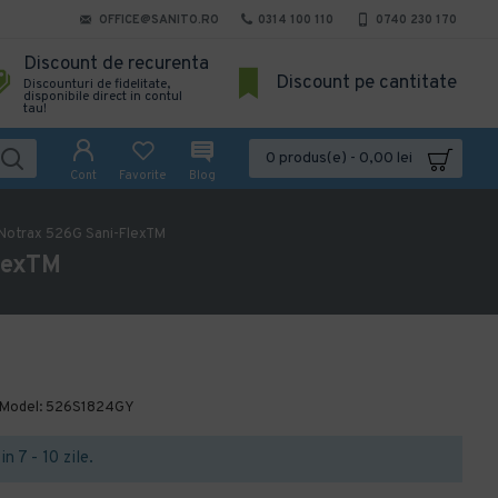
OFFICE@SANITO.RO
0314 100 110
0740 230 170
Discount de recurenta
Discount pe cantitate
Discounturi de fidelitate,
disponibile direct in contul
tau!
0 produs(e) - 0,00 lei
Cont
Favorite
Blog
r Notrax 526G Sani-FlexTM
FlexTM
Model:
526S1824GY
in 7 - 10 zile.