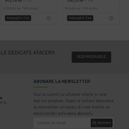
902,78 lei
156,25 lei
+ TVA
+ TVA
1.092,36 lei
TVA inclus
189,06 lei
TVA inclus
2
Adaugă în Coş
Adaugă în Coş
LE DEDICATE AFACERII
VEZI PRODUSELE
ABONARE LA NEWSLETTER
Stai la curent cu ultimele oferte si cele
s
mai noi produse. Dupa ce initiezi abonarea
or 6,
la newsletter-ul nostru iti vom trimite un
email pentru activarea abonarii.
Abonare