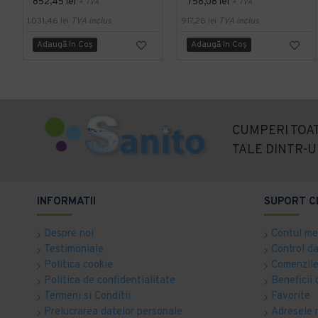
852,45 lei
758,08 lei
+ TVA
+ TVA
1.031,46 lei
TVA inclus
917,28 lei
TVA inclus
Adaugă în Coş
Adaugă în Coş
CUMPERI TOAT
TALE DINTR-U
INFORMATII
SUPORT C
Despre noi
Contul m
Testimoniale
Control d
Politica cookie
Comenzile
Politica de confidentialitate
Beneficii 
Termeni si Conditii
Favorite
Prelucrarea datelor personale
Adresele 