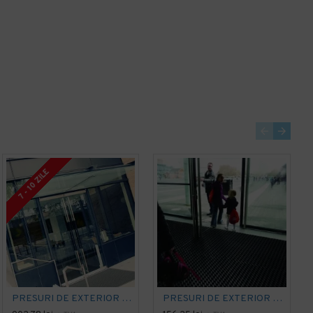
Cushion-Stat - covoraș de descărcare electrostatică Dyna-Shield 825 Notrax Negru, 91 x 18.3 m
Cushion-Stat - covoraș de descărcare electrostatică Dyna-Shield 825 Notrax Negru, 91cm x metru liniar
4.310,55 lei
276,04 lei
+ TVA
+ TVA
5.215,77 lei
TVA inclus
334,01 lei
TVA inclus
Adaugă în Coş
Adaugă în Coş
7 - 10 ZILE
PRESURI DE EXTERIOR GRIPWALKER
PRESURI DE EXTERIOR OCTO-O-MAT