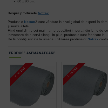
60 x 90 cm.
Despre produsele
Notrax
Produsele
Notrax
® sunt vândute la nivel global de experți în dome
și multe altele.
Fiind unul dintre cei mai mari producători integrați din lume de co
inovatoare de a servi clienții. In plus, produsele sunt fabricate in un
De la condiții uscate la umede, utilizarea produselor
Notrax
contri
PRODUSE ASEMANATOARE
7 - 10 ZILE
7 - 10 ZILE