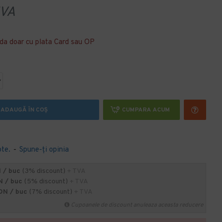
VA
da doar cu plata Card sau OP
ADAUGĂ ÎN COŞ
CUMPARA ACUM
ote.
-
Spune-ţi opinia
 / buc
(3% discount)
+ TVA
N / buc
(5% discount)
+ TVA
ON / buc
(7% discount)
+ TVA
Cupoanele de discount anuleaza aceasta reducere