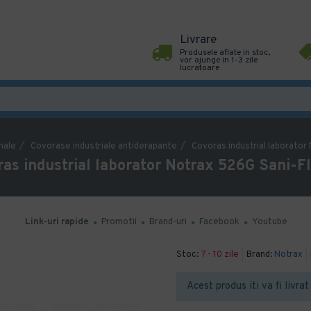
Livrare
Produsele aflate in stoc,
vor ajunge in 1-3 zile
lucratoare
nale
Covorase industriale antiderapante
Covoras industrial laborato
as industrial laborator Notrax 526G Sani-
Link-uri rapide
Promotii
Brand-uri
Facebook
Youtube
Stoc:
7 - 10 zile
Brand:
Notrax
Acest produs iti va fi livrat 