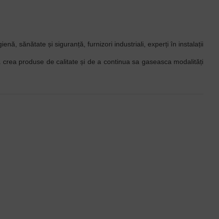
, sănătate și siguranță, furnizori industriali, experți în instalații
 crea produse de calitate și de a continua sa gaseasca modalități
7 - 10 ZILE
7 - 10 ZILE