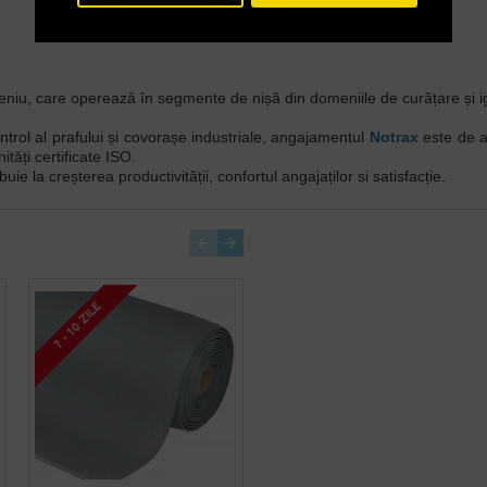
niu, care operează în segmente de nișă din domeniile de curățare și igienă
ntrol al prafului și covorașe industriale, angajamentul
Notrax
este de a
ități certificate ISO.
buie la creșterea productivității, confortul angajaților si satisfacție.
7 - 10 ZILE
7 - 10 ZILE