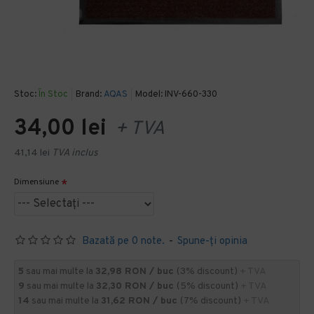
Stoc:
În Stoc
Brand:
AQAS
Model:
INV-660-330
34,00 lei
+ TVA
41,14 lei
TVA inclus
Dimensiune
Bazată pe 0 note.
-
Spune-ţi opinia
5
sau mai multe la
32,98 RON / buc
(3% discount)
+ TVA
9
sau mai multe la
32,30 RON / buc
(5% discount)
+ TVA
14
sau mai multe la
31,62 RON / buc
(7% discount)
+ TVA