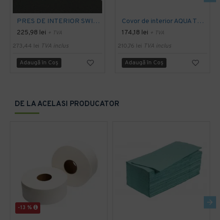
PRES DE INTERIOR SWISSLON CLASSIC, NOTRAX
Covor de interior AQUA TRAP
225,98 lei
174,18 lei
+ TVA
+ TVA
273,44 lei
TVA inclus
210,76 lei
TVA inclus
Adaugă în Coş
Adaugă în Coş
DE LA ACELASI PRODUCATOR
-13 %