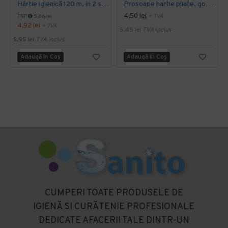
Hârtie igienică 120 m, in 2 straturi, extra albă, Mini Jumbo, AQAS
Prosoape hartie pliate, gofrate, verzi, 25 x 23 cm, V fold, 1 strat, AQAS, 250 buc/pachet
4,50 lei
+ TVA
PRP
5,66 lei
4,92 lei
+ TVA
5,45 lei
TVA inclus
5,95 lei
TVA inclus
Adaugă în Coş
Adaugă în Coş
CUMPERI TOATE PRODUSELE DE
IGIENĂ SI CURĂTENIE PROFESIONALE
DEDICATE AFACERII TALE DINTR-UN