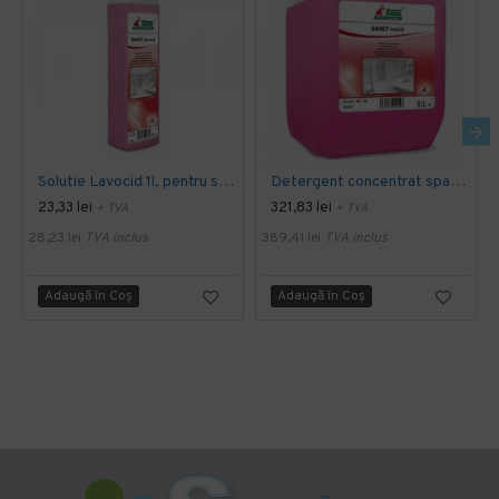
Solutie Lavocid 1l, pentru spatii sanitare
Detergent concentrat spatii sanitare, 10 L - Tana SANET Ivecid
23,33 lei
321,83 lei
+ TVA
+ TVA
28,23 lei
TVA inclus
389,41 lei
TVA inclus
Adaugă în Coş
Adaugă în Coş