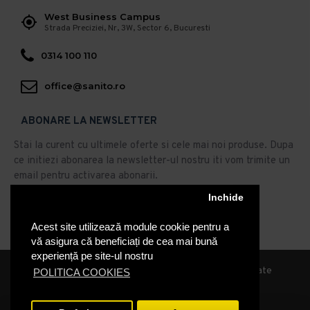
West Business Campus
Strada Preciziei, Nr, 3W, Sector 6, Bucuresti
0314 100 110
office@sanito.ro
ABONARE LA NEWSLETTER
Stai la curent cu ultimele oferte si cele mai noi produse. Dupa
ce initiezi abonarea la newsletter-ul nostru iti vom trimite un
email pentru activarea abonarii.
Abonare
Inchide
Acest site utilizează module cookie pentru a
Am citit şi sunt de acord cu
Politica de Confidentialitate
vă asigura că beneficiați de cea mai bună
experiență pe site-ul nostru
© 2019, Sanito Distribution, Toate drepturile rezervate
POLITICA COOKIES