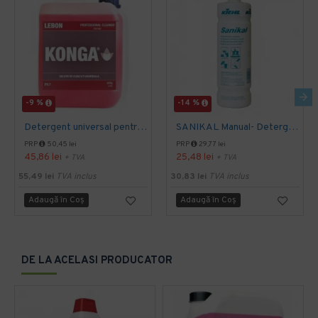
-9 %
-14 %
Detergent universal pentru suprafete, Professional Cleaner, Konga, 5 L
SANIKAL Manual- Detergent pentru obiecte sanitare, 1 L, Kiehl
PRP
50,45 lei
PRP
29,77 lei
45,86 lei
25,48 lei
+ TVA
+ TVA
55,49 lei
TVA inclus
30,83 lei
TVA inclus
Adaugă în Coş
Adaugă în Coş
DE LA ACELASI PRODUCATOR